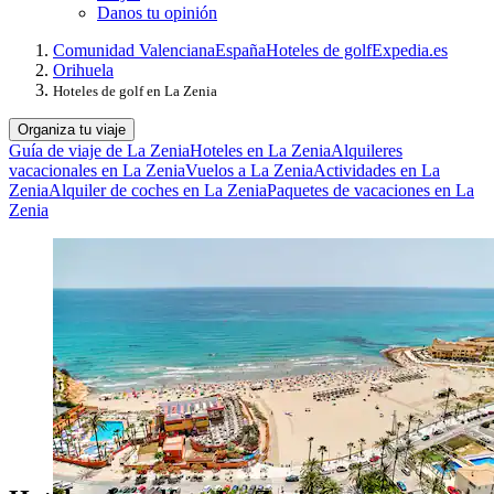
Danos tu opinión
Comunidad Valenciana
España
Hoteles de golf
Expedia.es
Orihuela
Hoteles de golf en La Zenia
Organiza tu viaje
Guía de viaje de La Zenia
Hoteles en La Zenia
Alquileres
vacacionales en La Zenia
Vuelos a La Zenia
Actividades en La
Zenia
Alquiler de coches en La Zenia
Paquetes de vacaciones en La
Zenia