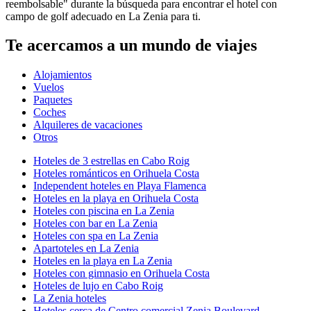
reembolsable" durante la búsqueda para encontrar el hotel con
campo de golf adecuado en La Zenia para ti.
Te acercamos a un mundo de viajes
Alojamientos
Vuelos
Paquetes
Coches
Alquileres de vacaciones
Otros
Hoteles de 3 estrellas en Cabo Roig
Hoteles románticos en Orihuela Costa
Independent hoteles en Playa Flamenca
Hoteles en la playa en Orihuela Costa
Hoteles con piscina en La Zenia
Hoteles con bar en La Zenia
Hoteles con spa en La Zenia
Apartoteles en La Zenia
Hoteles en la playa en La Zenia
Hoteles con gimnasio en Orihuela Costa
Hoteles de lujo en Cabo Roig
La Zenia hoteles
Hoteles cerca de Centro comercial Zenia Boulevard