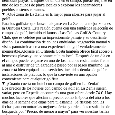
hermosas playas. Después de un día en el campo, puede relajarse en
uno de los clubes de playa locales o explorar los encantadores
pueblos costeros cercanos.
¿Qué zona de La Zenia es la mejor para alojarse para jugar al
golf?
Para los golfistas que buscan alojarse en La Zenia, la mejor zona es
la Orihuela Costa. Esta región cuenta con una fantástica selección de
campos de golf, incluido el famoso Las Colinas Golf & Country
Club, que es célebre por su impresionante paisaje y su desafiante
diseño. La combinación de colinas onduladas, vegetación natural y
vistas panorámicas crea una experiencia de golf verdaderamente
memorable.Alojarse en Orihuela Costa también ofrece fácil acceso a
hermosas playas y una vibrante cultura local. Después de un día en
el campo, puede relajarse en uno de los muchos restaurantes frente
al mar o disfrutar de un agradable paseo por el paseo marítimo. La
zona está bien equipada con servicios, incluidas tiendas de golf e
instalaciones de práctica, lo que la convierte en una opción
conveniente para cualquier golfista.
¿Cuánto cuesta un hotel con campo de golf en La Zenia?
Los precios de los hoteles con campo de golf en La Zenia suelen
variar, pero en Expedia encontrarás una gran oferta desde 74 €. Hay
muchos factores que afectan al precio, como la época del año o los
días de la semana que elijas para tu estancia. Sé flexible con las
fechas para encontrar las mejores ofertas y ordena los resultados de
búsqueda por "Precio: de menor a mayor" para ver nuestras tarifas