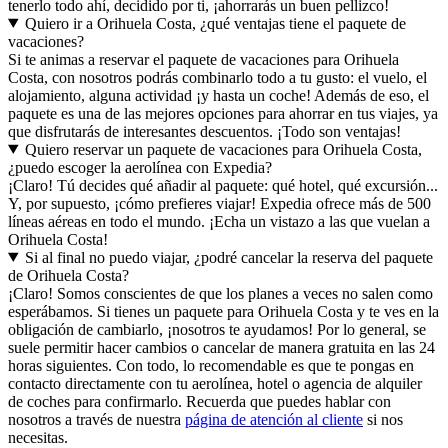
tenerlo todo ahí, decidido por ti, ¡ahorrarás un buen pellizco!
Quiero ir a Orihuela Costa, ¿qué ventajas tiene el paquete de
vacaciones?
Si te animas a reservar el paquete de vacaciones para Orihuela
Costa, con nosotros podrás combinarlo todo a tu gusto: el vuelo, el
alojamiento, alguna actividad ¡y hasta un coche! Además de eso, el
paquete es una de las mejores opciones para ahorrar en tus viajes, ya
que disfrutarás de interesantes descuentos. ¡Todo son ventajas!
Quiero reservar un paquete de vacaciones para Orihuela Costa,
¿puedo escoger la aerolínea con Expedia?
¡Claro! Tú decides qué añadir al paquete: qué hotel, qué excursión...
Y, por supuesto, ¡cómo prefieres viajar! Expedia ofrece más de 500
líneas aéreas en todo el mundo. ¡Echa un vistazo a las que vuelan a
Orihuela Costa!
Si al final no puedo viajar, ¿podré cancelar la reserva del paquete
de Orihuela Costa?
¡Claro! Somos conscientes de que los planes a veces no salen como
esperábamos. Si tienes un paquete para Orihuela Costa y te ves en la
obligación de cambiarlo, ¡nosotros te ayudamos! Por lo general, se
suele permitir hacer cambios o cancelar de manera gratuita en las 24
horas siguientes. Con todo, lo recomendable es que te pongas en
contacto directamente con tu aerolínea, hotel o agencia de alquiler
de coches para confirmarlo. Recuerda que puedes hablar con
nosotros a través de nuestra
página de atención al cliente
si nos
necesitas.