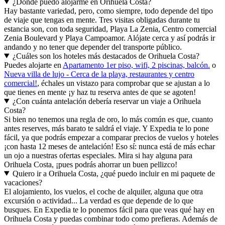
¿Dónde puedo alojarme en Orihuela Costa?
Hay bastante variedad, pero, como siempre, todo depende del tipo
de viaje que tengas en mente. Tres visitas obligadas durante tu
estancia son, con toda seguridad, Playa La Zenia, Centro comercial
Zenia Boulevard y Playa Campoamor. Alójate cerca y así podrás ir
andando y no tener que depender del transporte público.
¿Cuáles son los hoteles más destacados de Orihuela Costa?
Puedes alojarte en
Apartamento 1er piso, wifi, 2 piscinas, balcón.
o
Nueva villa de lujo - Cerca de la playa, restaurantes y centro
comercial!
, échales un vistazo para comprobar que se ajustan a lo
que tienes en mente ¡y haz tu reserva antes de que se agoten!
¿Con cuánta antelación debería reservar un viaje a Orihuela
Costa?
Si bien no tenemos una regla de oro, lo más común es que, cuanto
antes reserves, más barato te saldrá el viaje. Y Expedia te lo pone
fácil, ya que podrás empezar a comparar precios de vuelos y hoteles
¡con hasta 12 meses de antelación! Eso sí: nunca está de más echar
un ojo a nuestras ofertas especiales. Mira si hay alguna para
Orihuela Costa, ¡pues podrás ahorrar un buen pellizco!
Quiero ir a Orihuela Costa, ¿qué puedo incluir en mi paquete de
vacaciones?
El alojamiento, los vuelos, el coche de alquiler, alguna que otra
excursión o actividad... La verdad es que depende de lo que
busques. En Expedia te lo ponemos fácil para que veas qué hay en
Orihuela Costa y puedas combinar todo como prefieras. Además de