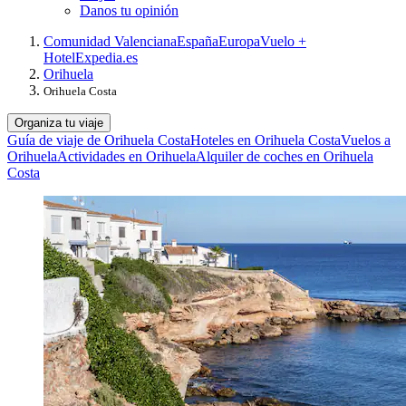
Danos tu opinión
Comunidad Valenciana
España
Europa
Vuelo +
Hotel
Expedia.es
Orihuela
Orihuela Costa
Organiza tu viaje
Guía de viaje de Orihuela Costa
Hoteles en Orihuela Costa
Vuelos a
Orihuela
Actividades en Orihuela
Alquiler de coches en Orihuela
Costa