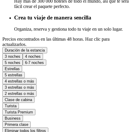
Hay más de 300 000 hoteles de todo el mundo, así que te será
fácil crear el paquete perfecto.
Crea tu viaje de manera sencilla
Organiza, reserva y gestiona todo tu viaje en un solo lugar.
Precios encontrados en las últimas 48 horas. Haz clic para
actualizarlos.
Duración de la estancia
3 noches
4 noches
5 noches
6-7 noches
Estrellas
5 estrellas
4 estrellas o más
3 estrellas o más
2 estrellas o más
Clase de cabina
Turista
Turista Premium
Business
Primera clase
Eliminar todos los filtros