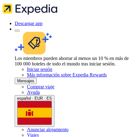
Descargar app
Los miembros pueden ahorrar al menos un 10 % en más de
100 000 hoteles de todo el mundo tras iniciar sesión.
Iniciar sesión
Más información sobre Expedia Rewards
Mensajes
Comprar viaje
Ayuda
español · EUR · ES
Anunciar alojamiento
Viajes