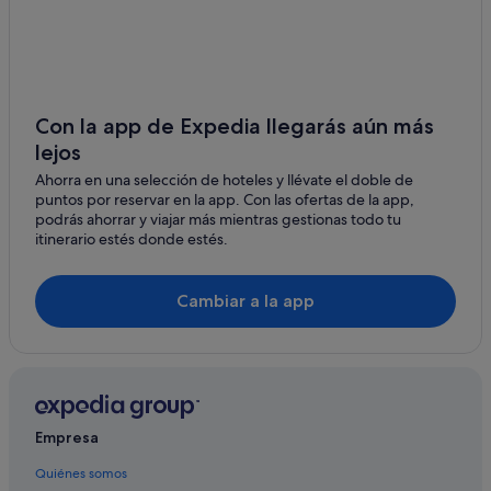
Villas en Cabo Roig
Hoteles con wifi en Orihuela Costa
Hoteles en la playa en Orihuela Costa
Townhouses/Affittacamere en La Zenia
Con la app de Expedia llegarás aún más
lejos
Apartoteles en Cabo Roig
Ahorra en una selección de hoteles y llévate el doble de
La Zenia hoteles
puntos por reservar en la app. Con las ofertas de la app,
Hoteles con conserje en Orihuela Costa
podrás ahorrar y viajar más mientras gestionas todo tu
itinerario estés donde estés.
Orihuela Costa hoteles
Hoteles con spa en Orihuela Costa
Cambiar a la app
Condominios en Cabo Roig
Casas privadas de vacaciones en La Zenia
Hoteles con bar en Playa Flamenca
Los Dolses hoteles
Empresa
Hoteles de 4 estrellas en Playa Flamenca
Quiénes somos
Hoteles de 5 estrellas en Orihuela Costa