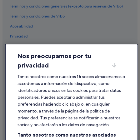
Términos y condiciones generales (excepto para reservas de Vrbo)
Términos y condiciones de Vrbo
Accesibilidad
Privacidad
Cookies
Nos preocupamos por tu
Condiciones de uso
privacidad
Información legal/contacto
Pautas sobre el contenido y cómo denunciar contenido
Tanto nosotros como nuestros
16
socios almacenamos o
accedemos a información del dispositivo, como
identificadores únicos en las cookies para tratar datos
Ayuda
personales. Puedes aceptar o administrar tus
Ayuda
preferencias haciendo clic abajo o, en cualquier
momento, a través de la página de la política de
Cancelar un vuelo
privacidad. Tus preferencias se notificarán a nuestros
Cancelar una reserva de hotel o de un alquiler vacacional
socios y no afectarán a los datos de navegación.
Plazos de reembolso
Tanto nosotros como nuestros asociados