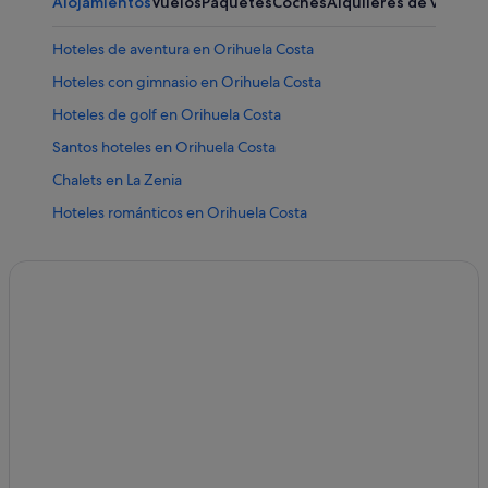
Alojamientos
Vuelos
Paquetes
Coches
Alquileres de vacaci
Hoteles de aventura en Orihuela Costa
Hoteles con gimnasio en Orihuela Costa
Hoteles de golf en Orihuela Costa
Santos hoteles en Orihuela Costa
Chalets en La Zenia
Hoteles románticos en Orihuela Costa
Complejos turísticos en Playa Flamenca
Hoteles de lujo en Cabo Roig
Hoteles que aceptan mascotas en Orihuela Costa
B&B en Dehesa de Campoamor
Playa Senator hoteles en La Zenia
Hoteles para familias en Orihuela Costa
Casas privadas de vacaciones en Cabo Roig
Hoteles con piscina en La Zenia