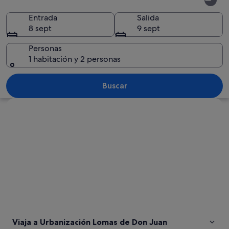
Lomas
de
Entrada
Salida
8 sept
9 sept
Don
Juan
Personas
1 habitación y 2 personas
Urbanización Lomas de Don Juan
Buscar
Ver mapa
Viaja a Urbanización Lomas de Don Juan