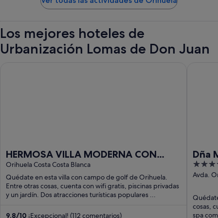
Ver todas las actividades de Orihuela
Los mejores hoteles de
Urbanización Lomas de Don Juan
HERMOSA VILLA MODERNA CON PISCINA PRIVADA CERCA D
Dña Mons
HERMOSA VILLA MODERNA CON
Dña 
4.5
PISCINA PRIVADA CERCA DE PLAYAS Y
Orihuela Costa Costa Blanca
out
Avda. Or
CAMPOS DE GOLF
Quédate en esta villa con campo de golf de Orihuela.
Alicante
of
Entre otras cosas, cuenta con wifi gratis, piscinas privadas
y un jardín. Dos atracciones turísticas populares ...
5
Quédate 
cosas, c
spa comp
9,8
/
10
¡Excepcional! (112 comentarios)