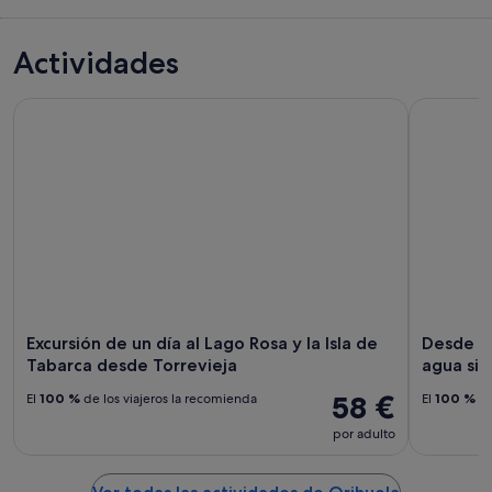
Actividades
Excursión de un día al Lago Rosa y la Isla de Tabarca desde T
Desde Torr
Excursión de un día al Lago Rosa y la Isla de
Desde To
Tabarca desde Torrevieja
agua sin 
58 €
El
100 %
de los viajeros la recomienda
El
100 %
de
por adulto