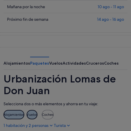
los
precios
Comprueba
Mañana por la noche
10 ago - 11 ago
en
los
Urbanización
precios
Comprueba
Próximo fin de semana
14 ago - 16 ago
Lomas
en
los
de
Urbanización
precios
Don
Lomas
en
Juan
de
Urbanización
para
Don
Lomas
esta
Juan
de
noche,
para
Don
Alojamientos
Paquetes
Vuelos
Actividades
Cruceros
Coches
9
mañana
Juan
ago
por
para
Urbanización Lomas de
-
la
el
10
noche,
próximo
Don Juan
ago
10
fin
ago
de
Selecciona dos o más elementos y ahorra en tu viaje:
-
semana,
11
14
Alojamientos
Vuelos
Coches
ago
ago
-
1 habitación y 2 personas
Turista
16