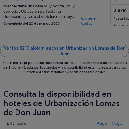
"Rachel tiene una casa muy bonita , muy
8,8
/
10
¡
cómoda . Ubicación perfecta. La
decoración y todo el mobiliario es muy
Obtener
"Esta to
moderno y de muy buenas calidades.
tarifas
Comentario del 20 de mar de 2026
Comentari
Piscina climatizada. La comunicación con
Rachel y Evette ha sido perfecta.
Climatización por toda la casa."
Ver los 5218 alojamientos en Urbanización Lomas de Don
Juan
Precio más bajo por noche encontrado en las últimas 24 horas para una estancia
de 1 noche y 2 adultos. Los precios y la disponibilidad están sujetos a cambios.
Pueden aplicarse términos y condiciones adicionales.
Consulta la disponibilidad en
hoteles de Urbanización Lomas
de Don Juan
Comprueba
Esta noche
9 ago - 10 ago