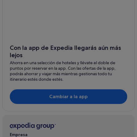
Apartamentos en Playa Flamenca
Hoteles para bodas en Orihuela Costa
Santos hoteles en Orihuela Costa
Playa Senator hoteles en La Zenia
Hoteles con spa en La Zenia
Con la app de Expedia llegarás aún más
lejos
Hoteles con conserje en Orihuela Costa
Ahorra en una selección de hoteles y llévate el doble de
Hoteles con gimnasio en Orihuela Costa
puntos por reservar en la app. Con las ofertas de la app,
Hoteles con bar en La Zenia
podrás ahorrar y viajar más mientras gestionas todo tu
itinerario estés donde estés.
Hoteles con restaurante en Orihuela Costa
Hoteles de 3 estrellas en Orihuela Costa
Cambiar a la app
Chalets en Playa Flamenca
Hoteles de golf en La Zenia
Chalets en Cabo Roig
Hoteles para familias en Orihuela Costa
Empresa
Independent hoteles en Playa Flamenca