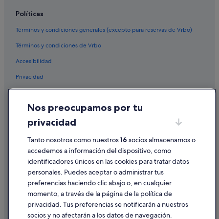
Políticas
Términos y condiciones generales (excepto para reservas de Vrbo)
Términos y condiciones de Vrbo
Accesibilidad
Privacidad
Cookies
Nos preocupamos por tu
Condiciones de uso
privacidad
Información legal/contacto
Tanto nosotros como nuestros
16
socios almacenamos o
Pautas sobre el contenido y cómo denunciar contenido
accedemos a información del dispositivo, como
identificadores únicos en las cookies para tratar datos
Ayuda
personales. Puedes aceptar o administrar tus
Ayuda
preferencias haciendo clic abajo o, en cualquier
momento, a través de la página de la política de
Cancelar un vuelo
privacidad. Tus preferencias se notificarán a nuestros
Cancelar una reserva de hotel o de un alquiler vacacional
socios y no afectarán a los datos de navegación.