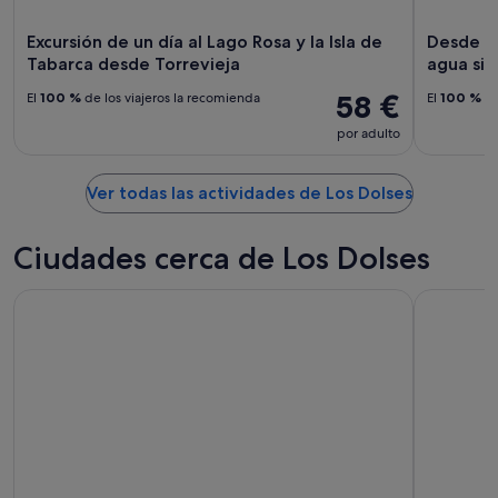
-
16
Excursión de un día al Lago Rosa y la Isla de
Desde To
ago
Tabarca desde Torrevieja
agua sin 
58 €
El
100 %
de los viajeros la recomienda
El
100 %
de
por adulto
Ver todas las actividades de Los Dolses
Ciudades cerca de Los Dolses