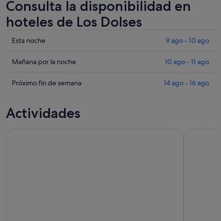
Consulta la disponibilidad en
hoteles de Los Dolses
Comprueba
Esta noche
9 ago - 10 ago
los
precios
Comprueba
Mañana por la noche
10 ago - 11 ago
en
los
Los
precios
Comprueba
Próximo fin de semana
14 ago - 16 ago
Dolses
en
los
para
Los
precios
Actividades
esta
Dolses
en
noche,
para
Los
Excursión de un día al Lago Rosa y la Isla de Tabarca desde T
Desde Torr
9
mañana
Dolses
ago
por
para
-
la
el
10
noche,
próximo
ago
10
fin
ago
de
-
semana,
11
14
ago
ago