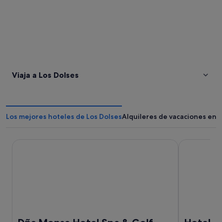
Viaja a Los Dolses
Los mejores hoteles de Los Dolses
Alquileres de vacaciones en 
Dña Monse Hotel Spa & Golf
Hotel Torre