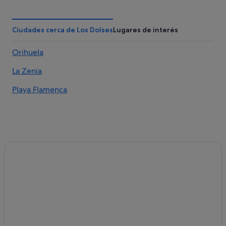
Hoteles de 3 estrellas en Cabo Roig
Hoteles con spa en Orihuela Costa
Ciudades cerca de Los Dolses
Lugares de interés
Hoteles con bar en Orihuela Costa
Orihuela
Hoteles con casino en Orihuela Costa
La Zenia
Hoteles con piscina en La Zenia
Hoteles en la playa en Orihuela Costa
Playa Flamenca
Hoteles cerca de Campo de golf Villamartín
Hoteles para bodas en La Zenia
Orihuela Costa hoteles
Casas privadas de vacaciones en La Zenia
Hoteles de golf en Orihuela Costa
Townhouses/Affittacamere en La Zenia
Villas en La Florida
Hoteles con piscina en Orihuela Costa
Hoteles que aceptan mascotas en Orihuela Costa