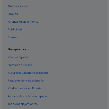
Quiénes somos
Cabañas en Cabo Roig
Empleo
Los Dolses hoteles
B&B en Orihuela Costa
Anuncia tu alojamiento
Hoteles con wifi en Orihuela Costa
Publicidad
Hoteles de aventura en Orihuela Costa
Prensa
Búsquedas
Viajes a España
Hoteles en España
Alquileres vacacionales España
Paquetes de viaje a España
Vuelos baratos en España
Alquiler de coches en España
Todos los alojamientos