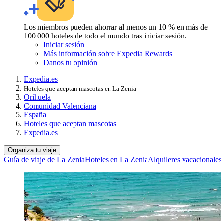
Los miembros pueden ahorrar al menos un 10 % en más de
100 000 hoteles de todo el mundo tras iniciar sesión.
Iniciar sesión
Más información sobre Expedia Rewards
Danos tu opinión
Expedia.es
Hoteles que aceptan mascotas en La Zenia
Orihuela
Comunidad Valenciana
España
Hoteles que aceptan mascotas
Expedia.es
Organiza tu viaje
Guía de viaje de La Zenia
Hoteles en La Zenia
Alquileres vacacionale