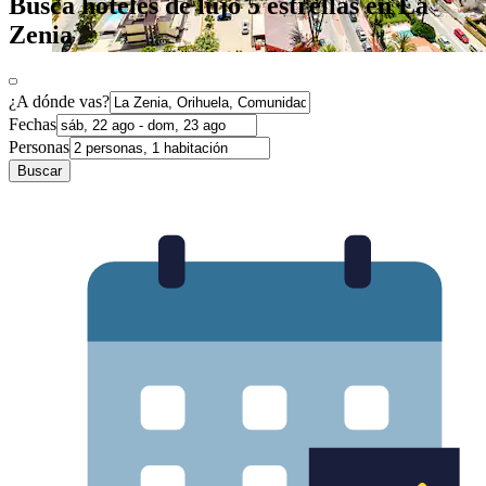
Busca hoteles de lujo 5 estrellas en La
Zenia
¿A dónde vas?
Fechas
Personas
Buscar