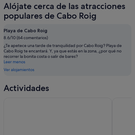
Cabo
precios
Alójate cerca de las atracciones
esta
Roig
en
noche,
para
Cabo
populares de Cabo Roig
8
mañana
Roig
ago
por
para
Playa de Cabo Roig
-
la
el
9
8.6/10 (64 comentarios)
noche,
próximo
ago
9
fin
¿Te apetece una tarde de tranquilidad por Cabo Roig? Playa de
ago
de
Cabo Roig te encantará. Y, ya que estás en la zona, ¿por qué no
recorrer la bonita costa o salir de bares?
-
semana,
Leer menos
10
14
ago
Ver alojamientos
ago
-
16
Actividades
ago
Excursión de un día al Lago Rosa y la Isla de Tabarca desde T
Desde Torr