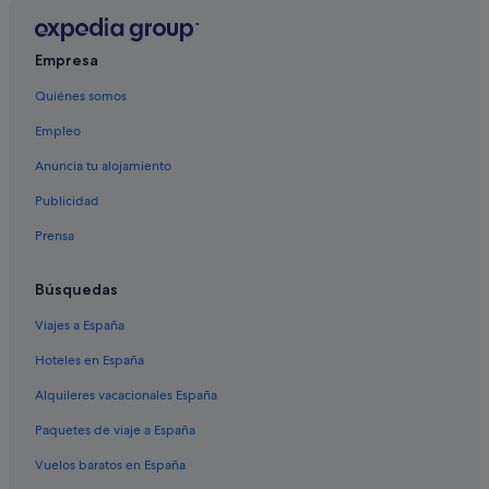
Hoteles de 3 estrellas en Cabo Roig
Villas en Cabo Roig
Empresa
Santos hoteles en Orihuela Costa
Quiénes somos
Empleo
Anuncia tu alojamiento
Publicidad
Prensa
Búsquedas
Viajes a España
Hoteles en España
Alquileres vacacionales España
Paquetes de viaje a España
Vuelos baratos en España