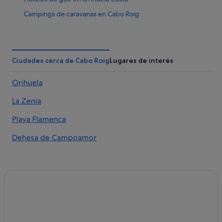
Campings de caravanas en Cabo Roig
Playa Senator hoteles en La Zenia
Hoteles de lujo en Cabo Roig
Pensiones en Cabo Roig
Ciudades cerca de Cabo Roig
Lugares de interés
Complejos turísticos en Cabo Roig
Orihuela
Casas privadas de vacaciones en Playa Flamenca
La Zenia
B&B en Cabo Roig
Hoteles para bodas en Orihuela Costa
Playa Flamenca
Apartoteles en Cabo Roig
Dehesa de Campoamor
Apartamentos en Cabo Roig
Hoteles para bodas en La Zenia
Hoteles con piscina en Cabo Roig
Casas barco en Cabo Roig
Condominios en Cabo Roig
Hoteles con gimnasio en La Zenia