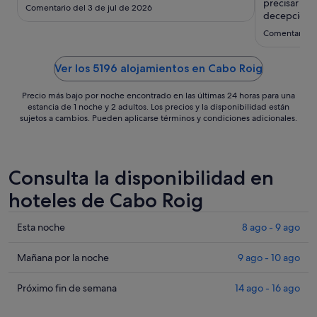
sept
precisar es
Comentario del 3 de jul de 2026
al
decepcionad
7
Comentario d
sept
Ver los 5196 alojamientos en Cabo Roig
Precio más bajo por noche encontrado en las últimas 24 horas para una
estancia de 1 noche y 2 adultos. Los precios y la disponibilidad están
sujetos a cambios. Pueden aplicarse términos y condiciones adicionales.
Consulta la disponibilidad en
hoteles de Cabo Roig
Comprueba
Esta noche
8 ago - 9 ago
los
precios
Comprueba
Mañana por la noche
9 ago - 10 ago
en
los
Cabo
precios
Comprueba
Próximo fin de semana
14 ago - 16 ago
Roig
en
los
para