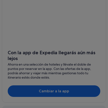
Posadas en Cabo Roig
Apartamentos en La Zenia
Hoteles de 4 estrellas en La Zenia
Complejos turísticos en La Zenia
Chalets en Cabo Roig
Hoteles con wifi en La Zenia
Hoteles cerca de Playa de Cabo Roig
Con la app de Expedia llegarás aún más
lejos
Casas privadas de vacaciones en Cabo Roig
Ahorra en una selección de hoteles y llévate el doble de
Hoteles de 4 estrellas en Cabo Roig
puntos por reservar en la app. Con las ofertas de la app,
Casas de campo en Cabo Roig
podrás ahorrar y viajar más mientras gestionas todo tu
itinerario estés donde estés.
Hoteles cerca de Playa La Zenia
Hoteles en la playa en La Zenia
Cambiar a la app
Cabo Roig hoteles
Villas en La Zenia