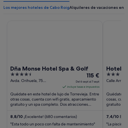
Los mejores hoteles de Cabo Roig
Alquileres de vacaciones en 
Dña Monse Hotel Spa & Golf
Hotel Torre
Dña Monse Hotel Spa & Golf
Hotel T
4.5
El
3
115 €
out
precio
out
Avda. Orihuela, 75
Calle Arrecif
Del 6 sept al 7 sept
Torrevieja Alicante
Alicante
of
es
of
incluye tasas e impuestos
5
de
5
Quédate en este hotel de lujo de Torrevieja. Entre
Quédate en e
115 €
otras cosas, cuenta con wifi gratis, aparcamiento
cosas, cuent
gratuito y un spa completo. Dos atracciones
por
gratuito y un
turísticas populares ...
turísticas ...
noche
del
8,8
/
10
¡Excelente! (680 comentarios)
7,4
/
10
Buen
6
"Esta todo un poco con falta de mantenimiento"
"La piscina 