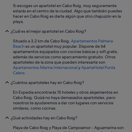
a
f
Si escoges un apartotel en Cabo Roig, muy seguramente
e
estarás en el centro de la ciudad. Algo que también puedes
t
hacer en Cabo Roig es darte algún que otro chapuzón en la
e
playa.
r
¿Cuál es el mejor apartotel en Cabo Roig?
í
a
Situado a 3,2 km de Cabo Roig,
Apartamentos Palmera
.
Beach
es un apartotel muy popular. Dispone de 64
N
apartamentos equipados con cocinas básicas y wifi gratis,
o
además de servicios como aparcamiento gratuito. Otros
l
apartoteles de la zona que pueden interesarte son
o
Apartamentos Marina Internacional
y
ApartaHotel Punta
r
Calera
.
e
c
¿Cuántos apartoteles hay en Cabo Roig?
o
m
En Expedia encontrarás 15 hoteles y otros alojamientos en
i
Cabo Roig. Quizá no haya demasiados apartoteles, pero
e
nosotros te ayudaremos a dar con lugares con servicios
n
similares, como cocinas.
d
o
¿Qué actividades hay en Cabo Roig?
,
t
Playa de Cabo Roig y Playa de Campoamor - Aguamarina son