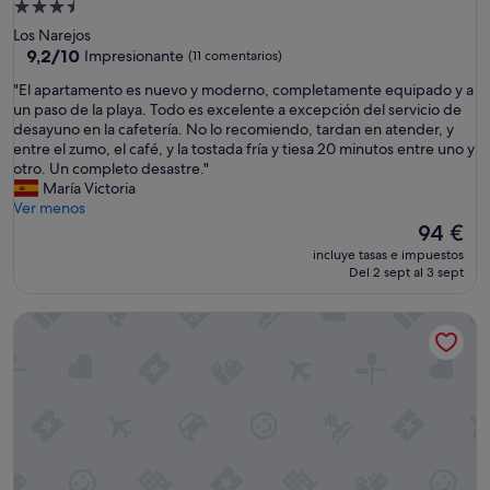
Alojamiento
de
Los Narejos
3.5 estrellas
9.2
9,2/10
Impresionante
(11 comentarios)
sobre
"
"El apartamento es nuevo y moderno, completamente equipado y a
10,
E
un paso de la playa. Todo es excelente a excepción del servicio de
Impresionante,
l
desayuno en la cafetería. No lo recomiendo, tardan en atender, y
(11 comentarios)
a
entre el zumo, el café, y la tostada fría y tiesa 20 minutos entre uno y
p
otro. Un completo desastre."
a
María Victoria
r
Ver menos
t
El
94 €
a
precio
incluye tasas e impuestos
m
actual
Del 2 sept al 3 sept
e
es
n
de
Apartamento En Un Hotel 'Unique Hotel Apartment 3-3' Con 
t
94 €
o
e
s
n
u
e
v
o