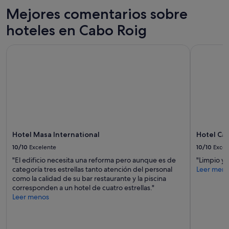
d
Mejores comentarios sobre
o
e
hoteles en Cabo Roig
s
e
Hotel Masa International
Hotel Can
x
c
e
l
e
n
t
e
a
Hotel Masa International
Hotel Ca
e
x
10/10
Excelente
10/10
Excel
c
"El edificio necesita una reforma pero aunque es de
"Limpio y
e
categoría tres estrellas tanto atención del personal
Leer men
p
como la calidad de su bar restaurante y la piscina
c
corresponden a un hotel de cuatro estrellas."
i
Leer menos
ó
n
d
e