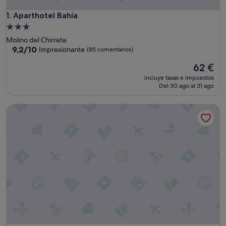
Aparthotel Bahía
1. Aparthotel Bahía
Alojamiento
de
Molino del Chirrete
3.0 estrellas
9.2
9,2/10
Impresionante
(85 comentarios)
sobre
El
62 €
10,
precio
Impresionante,
incluye tasas e impuestos
actual
(85 comentarios)
Del 30 ago al 31 ago
es
de
Apartamentos Turísticos Fresno
62 €