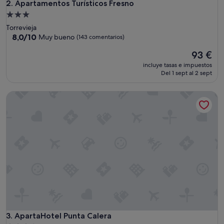
Apartamentos Turísticos Fresno
2. Apartamentos Turísticos Fresno
Alojamiento
de
Torrevieja
3.0 estrellas
8.0
8,0/10
Muy bueno
(143 comentarios)
sobre
El
93 €
10,
precio
Muy
incluye tasas e impuestos
actual
bueno,
Del 1 sept al 2 sept
es
(143 comentarios)
de
ApartaHotel Punta Calera
93 €
ApartaHotel Punta Calera
3. ApartaHotel Punta Calera