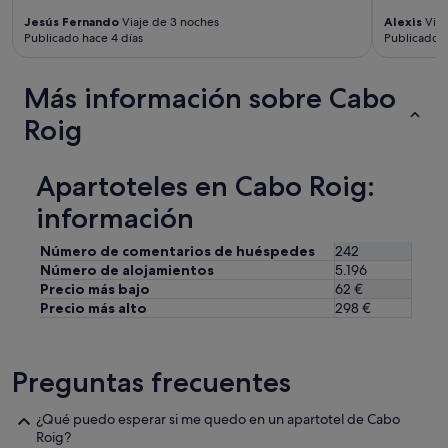
l
Jesús Fernando
Viaje de 3 noches
Alexis
Viaj
s
Publicado hace 4 días
Publicado h
e
r
v
Más información sobre Cabo
i
Roig
c
i
o
Apartoteles en Cabo Roig:
d
e
información
d
e
s
Número de comentarios de huéspedes
242
a
Número de alojamientos
5.196
y
Precio más bajo
62 €
u
Precio más alto
298 €
n
o
e
Preguntas frecuentes
n
l
a
¿Qué puedo esperar si me quedo en un apartotel de Cabo
c
Roig?