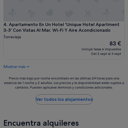
y
m
o
d
e
Apartamento En Un Hotel 'Unique Hotel Apartment 3-3' Con 
4. Apartamento En Un Hotel 'Unique Hotel Apartment
r
3-3' Con Vistas Al Mar, Wi-Fi Y Aire Acondicionado
n
Torrevieja
o
El
83 €
,
precio
c
incluye tasas e impuestos
actual
Del 2 sept al 3 sept
o
es
m
de
p
Mostrar más
83 €
l
e
Precio
Precio más bajo por noche encontrado en las últimas 24 horas para una
t
estancia de 1 noche y 2 adultos. Los precios y la disponibilidad están sujetos a
más
a
cambios. Pueden aplicarse términos y condiciones adicionales.
bajo
m
por
e
noche
Ver todos los alojamientos
n
encontrado
t
en
e
las
e
últimas
Encuentra alquileres
q
24 horas
u