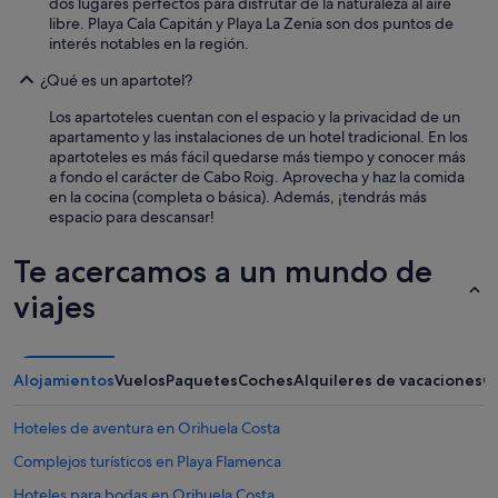
a
dos lugares perfectos para disfrutar de la naturaleza al aire
r
libre. Playa Cala Capitán y Playa La Zenia son dos puntos de
d
interés notables en la región.
a
¿Qué es un apartotel?
n
e
Los apartoteles cuentan con el espacio y la privacidad de un
n
apartamento y las instalaciones de un hotel tradicional. En los
a
apartoteles es más fácil quedarse más tiempo y conocer más
t
a fondo el carácter de Cabo Roig. Aprovecha y haz la comida
e
en la cocina (completa o básica). Además, ¡tendrás más
n
espacio para descansar!
d
e
Te acercamos a un mundo de
r
,
viajes
y
e
n
t
Alojamientos
Vuelos
Paquetes
Coches
Alquileres de vacaciones
O
r
e
e
Hoteles de aventura en Orihuela Costa
l
Complejos turísticos en Playa Flamenca
z
u
Hoteles para bodas en Orihuela Costa