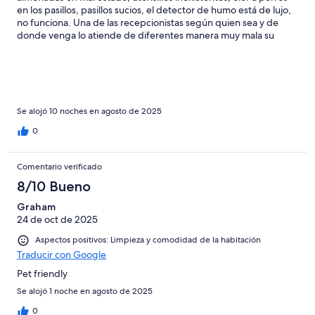
en los pasillos, pasillos sucios, el detector de humo está de lujo,
no funciona. Una de las recepcionistas según quien sea y de
donde venga lo atiende de diferentes manera muy mala su
atención de la mujer mayor morena rellenita. Te despertaban
para medio limpiar y algunas veces ni limpiaban. Dejábamos las
toallas en el plato de ducha para q las cambiaran y las
encontrábamos sucias colgadas. El restaurante es de lo peor de
la zona, me cobraron el menú del bebé de 2 años, porq le metió
los dedos a la tarta de su padre, entienden q comió también. La
Se alojó 10 noches en agosto de 2025
comida no había por donde cogerla sin sal y sin sabor. El salón
0
de juegos infantiles es un asadero de pollo, el aire de lujo y los
juguetes dañados todos. Muy caro para lo q es. Si Necesita
oscuridad para dormir, no hay persiana
Comentario verificado
8/10 Bueno
Graham
24 de oct de 2025
Aspectos positivos: Limpieza y comodidad de la habitación
Traducir con Google
Pet friendly
Se alojó 1 noche en agosto de 2025
0