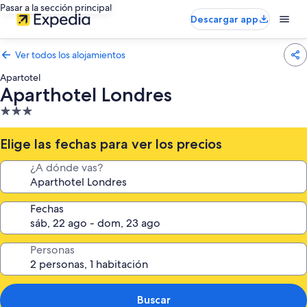
Pasar a la sección principal
Descargar app
Ver todos los alojamientos
Apartotel
Aparthotel Londres
Alojamiento
de
3.0 estrellas
Elige las fechas para ver los precios
¿A dónde vas?
Fechas
Personas
Buscar