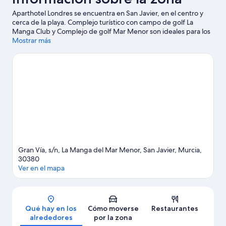
Aparthotel Londres se encuentra en San Javier, en el centro y
cerca de la playa. Complejo turístico con campo de golf La
Manga Club y Complejo de golf Mar Menor son ideales para los
que buscan unas vacaciones activas. ¿No ves el momento de
Mostrar más
estar ya cerca del agua? Con actividades disponibles como
windsurf o vela, no te faltarán aventuras cerca de tu alojamiento.
Ver guía de viaje de San Javier
Ver más apartoteles en San Javier
Gran Vía, s/n, La Manga del Mar Menor, San Javier, Murcia,
30380
Ver en el mapa
Mapa
Qué hay en los
Cómo moverse
Restaurantes
alrededores
por la zona