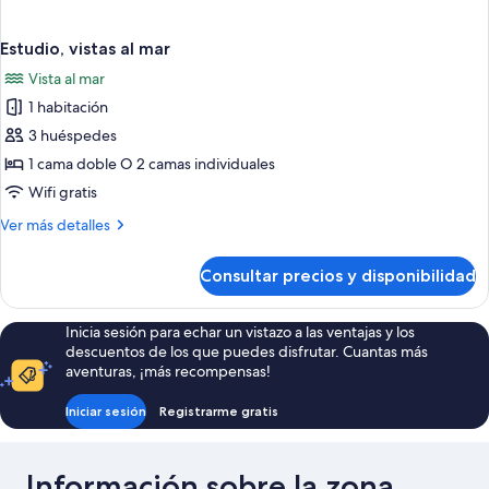
Estudio, vistas al mar
Vista al mar
1 habitación
3 huéspedes
1 cama doble O 2 camas individuales
Wifi gratis
Más
Ver más detalles
detalles
de
Consultar precios y disponibilidad
Estudio,
vistas
al
Inicia sesión para echar un vistazo a las ventajas y los
mar
descuentos de los que puedes disfrutar. Cuantas más
aventuras, ¡más recompensas!
Iniciar sesión
Registrarme gratis
Información sobre la zona