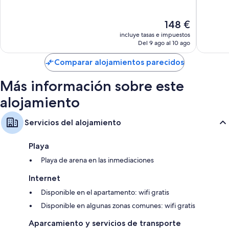
10,
de
Muy
37 comentarios
San
bueno,
El
148 €
Ginés
180 com
precio
incluye tasas e impuestos
actual
Del 9 ago al 10 ago
es
de
Comparar alojamientos parecidos
148 €
Más información sobre este
alojamiento
Servicios del alojamiento
Playa
Playa de arena en las inmediaciones
Internet
Disponible en el apartamento: wifi gratis
Disponible en algunas zonas comunes: wifi gratis
Aparcamiento y servicios de transporte