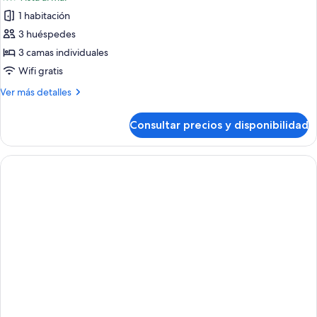
1 habitación
3 huéspedes
3 camas individuales
Wifi gratis
Más
Ver más detalles
detalles
de
Consultar precios y disponibilidad
Apartamento,
1
habitación,
vistas
al
mar
(3
Adults)