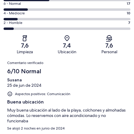
comentarios
un
17
6 - Normal
17
de
total
comentarios
un
10
4 - Mediocre
10
de
de
total
comentarios
88
un
7
2 - Horrible
7
de
de
con
total
comentarios
88
un
una
de
de
con
total
puntuación
88
un
una
de
7,6
7,4
7,6
de
con
total
puntuación
88
Limpieza
Ubicación
Personal
10
una
de
de
con
Comentarios
-
puntuación
88
8
Comentario verificado
una
Excelente
de
con
-
puntuación
6/10 Normal
6
una
Bueno
de
-
puntuación
Susana
4
Normal
25 de jun de 2024
de
-
2
Aspectos positivos: Comunicación
Mediocre
-
Buena ubicación
Horrible
Muy buena ubicación al lado de la playa, colchones y almohadas
cómodas. Lo reservemos con aire acondicionado y no
funcionaba
Se alojó 2 noches en junio de 2024