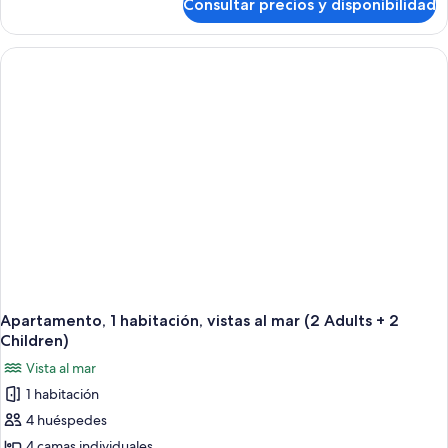
Consultar precios y disponibilidad
Studio
-
Disability
Access
Apartamento, 1 habitación, vistas al mar (2 Adults + 2
Children)
Vista al mar
1 habitación
4 huéspedes
4 camas individuales