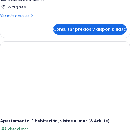
Wifi gratis
Más
Ver más detalles
detalles
de
Consultar precios y disponibilidad
Apartamento,
1
habitación,
vistas
al
mar
(2
Adults
+
2
Children)
Apartamento, 1 habitación, vistas al mar (3 Adults)
Vista al mar