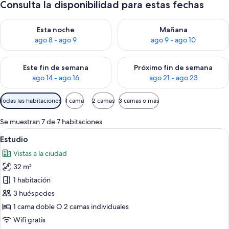
Consulta la disponibilidad para estas fechas
Consulta la disponibilidad para esta noche, ago 8 - ago 9
Consulta la disponibilidad pa
Esta noche
Mañana
ago 8 - ago 9
ago 9 - ago 10
Consulta la disponibilidad para este fin de semana, ago 14 - a
Consulta la disponibilidad par
Este fin de semana
Próximo fin de semana
ago 14 - ago 16
ago 21 - ago 23
Filtros
Todas las habitaciones
1 cama
2 camas
3 camas o más
disponibles
para
Se muestran 7 de 7 habitaciones
las
Abrir
Una habitación de hotel con cama, una 
7
Estudio
habitaciones
todas
Vistas a la ciudad
las
32 m²
fotos
de
1 habitación
Estudio
3 huéspedes
1 cama doble O 2 camas individuales
Wifi gratis