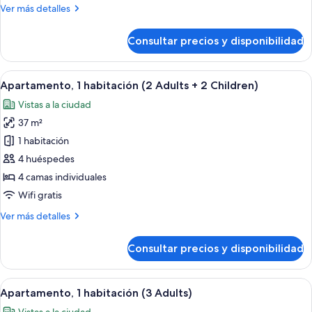
Más
Ver más detalles
detalles
de
Consultar precios y disponibilidad
Estudio
Abrir
Una sala de estar con un sofá, una si
13
Apartamento, 1 habitación (2 Adults + 2 Children)
todas
Vistas a la ciudad
las
37 m²
fotos
de
1 habitación
Apartamento,
4 huéspedes
1
4 camas individuales
habitación
Wifi gratis
(2
Más
Ver más detalles
Adults
detalles
+
de
Consultar precios y disponibilidad
2
Apartamento,
1
Children)
habitación
Abrir
Habitación de hotel con dos camas, un
12
(2
Apartamento, 1 habitación (3 Adults)
todas
Adults