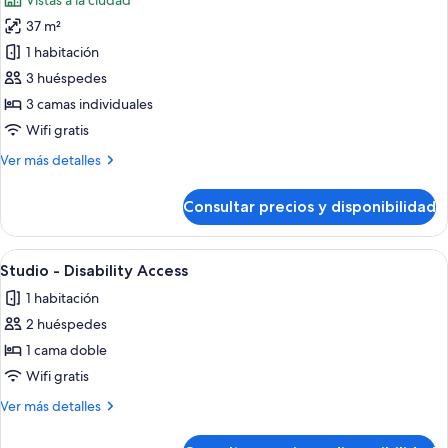
Vistas a la ciudad
+
las
2
37 m²
fotos
Children)
de
1 habitación
Apartamento,
3 huéspedes
1
3 camas individuales
habitación
Wifi gratis
(3
Más
Ver más detalles
Adults)
detalles
de
Consultar precios y disponibilidad
Apartamento,
1
habitación
Abrir
Habitación de hotel con cama, aire a
5
(3
Studio - Disability Access
todas
Adults)
1 habitación
las
2 huéspedes
fotos
de
1 cama doble
Studio
Wifi gratis
-
Más
Ver más detalles
Disability
detalles
Access
de