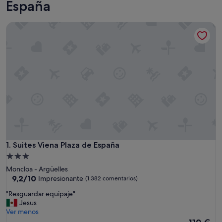
España
Suites Viena Plaza de España
Suites Viena Plaza de España
1. Suites Viena Plaza de España
Alojamiento
de
Moncloa - Argüelles
3.0 estrellas
9.2
9,2/10
Impresionante
(1.382 comentarios)
sobre
"
"Resguardar equipaje"
10,
R
Jesus
Impresionante,
e
Ver menos
(1.382 comentarios)
s
El