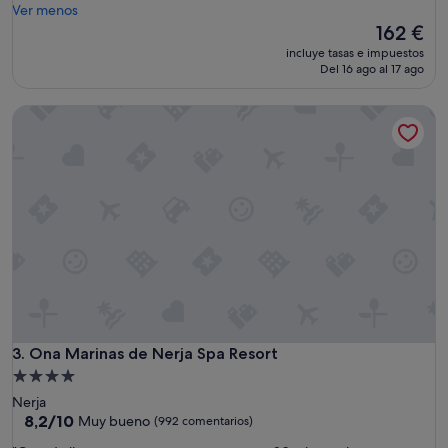
ú
Ver menos
(1.734 comentarios)
p
El
162 €
e
precio
incluye tasas e impuestos
r
actual
Del 16 ago al 17 ago
u
es
b
de
Ona Marinas de Nerja Spa Resort
i
162 €
c
a
c
i
ó
n
.
G
r
a
n
a
t
Ona Marinas de Nerja Spa Resort
3. Ona Marinas de Nerja Spa Resort
e
Alojamiento
n
de
Nerja
c
4.0 estrellas
8.2
8,2/10
Muy bueno
(992 comentarios)
i
sobre
ó