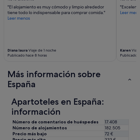
á
a
s
"El alojamiento es muy cómodo y limpio alrededor
"Excelent
n
b
tiene todo lo indispensable para comprar comida."
Leer men
s
a
Leer menos
e
r
s
a
t
t
a
a
b
y
a
Diana laura
Viaje de 1 noche
Karen
Viaje
m
n
Publicado hace 8 horas
Publicado h
e
s
d
u
i
c
Más información sobre
e
i
r
España
a
o
s
n
A
e
l
Apartoteles en España:
n
p
e
información
u
l
n
q
t
Número de comentarios de huéspedes
17.408
u
o
Número de alojamientos
182.505
i
q
Precio más bajo
72 €
n
u
Precio más alto
333 €