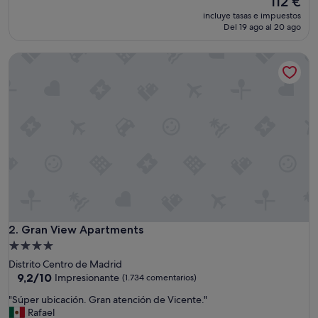
112 €
g
precio
incluye tasas e impuestos
u
actual
Del 19 ago al 20 ago
a
es
r
de
Gran View Apartments
d
112 €
a
r
e
q
u
i
p
a
j
e
"
Gran View Apartments
2. Gran View Apartments
Alojamiento
de
Distrito Centro de Madrid
4.0 estrellas
9.2
9,2/10
Impresionante
(1.734 comentarios)
sobre
"
"Súper ubicación. Gran atención de Vicente."
10,
S
Rafael
Impresionante,