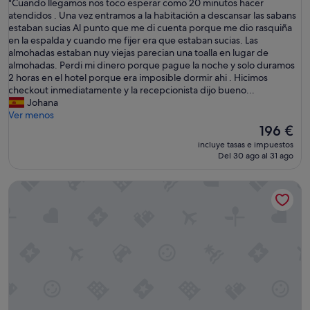
"
"Cuando llegamos nos toco esperar como 20 minutos hacer
10,
n
C
atendidos . Una vez entramos a la habitación a descansar las sabans
Muy
d
u
estaban sucias Al punto que me di cuenta porque me dio rasquiña
bueno,
e
a
en la espalda y cuando me fijer era que estaban sucias. Las
(992 comentarios)
V
n
almohadas estaban nuy viejas parecian una toalla en lugar de
i
d
almohadas. Perdi mi dinero porque pague la noche y solo duramos
c
o
2 horas en el hotel porque era imposible dormir ahi . Hicimos
e
l
checkout inmediatamente y la recepcionista dijo bueno...
n
l
Johana
t
e
Ver menos
e
g
El
196 €
.
a
precio
"
incluye tasas e impuestos
m
actual
Del 30 ago al 31 ago
o
es
s
de
Tribu Malasaña
n
196 €
o
s
t
o
c
o
e
s
p