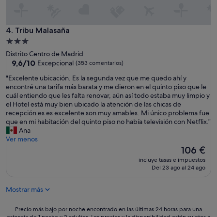
e
r
a
r
Tribu Malasaña
4. Tribu Malasaña
c
Alojamiento
o
de
Distrito Centro de Madrid
m
3.0 estrellas
9.6
9,6/10
Excepcional
(353 comentarios)
o
sobre
2
"
"Excelente ubicación. Es la segunda vez que me quedo ahí y
10,
0
E
encontré una tarifa más barata y me dieron en el quinto piso que le
Excepcional,
m
x
cuál entiendo que les falta renovar, aún así todo estaba muy limpio y
(353 comentarios)
i
c
el Hotel está muy bien ubicado la atención de las chicas de
n
e
recepción es es excelente son muy amables. Mi único problema fue
u
l
que en mi habitación del quinto piso no había televisión con Netflix."
t
e
Ana
o
n
Ver menos
s
t
El
106 €
h
e
precio
a
incluye tasas e impuestos
u
actual
Del 23 ago al 24 ago
c
b
es
e
i
de
r
Mostrar más
c
106 €
a
a
t
c
Precio
Precio más bajo por noche encontrado en las últimas 24 horas para una
e
i
estancia de 1 noche y 2 adultos. Los precios y la disponibilidad están sujetos a