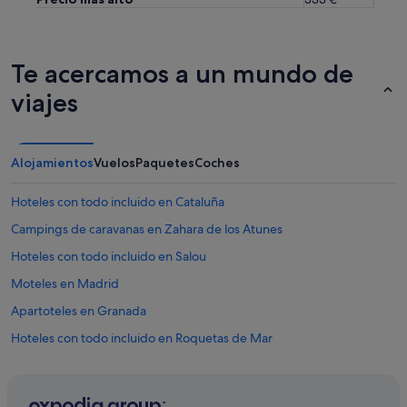
t
e
o
m
p
e
i
d
Te acercamos a un mundo de
s
i
o
c
viajes
q
u
u
e
e
n
l
t
Alojamientos
Vuelos
Paquetes
Coches
e
a
c
p
u
Hoteles con todo incluido en Cataluña
o
á
r
Campings de caravanas en Zahara de los Atunes
l
q
e
Hoteles con todo incluido en Salou
u
n
e
t
Moteles en Madrid
m
i
e
Apartoteles en Granada
e
d
n
Hoteles con todo incluido en Roquetas de Mar
i
d
o
o
Segovia hoteles
r
q
a
Hoteles baratos en Madrid
u
s