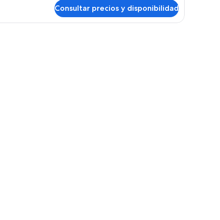
Consultar precios y disponibilidad
bitación