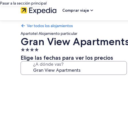
Pasar a la sección principal
Comprar viaje
Ver todos los alojamientos
Apartotel
·
Alojamiento particular
Gran View Apartment
Alojamiento
de
Elige las fechas para ver los precios
4.0 estrellas
¿A dónde vas?
Galería
de
imágenes
de
Gran
View