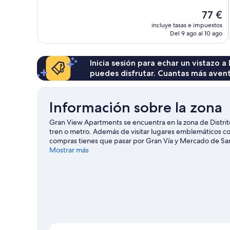
Muy
bueno,
El
77 €
702 comentarios
precio
incluye tasas e impuestos
actual
Del 9 ago al 10 ago
es
de
77 €
Inicia sesión para echar un vistazo a
puedes disfrutar. Cuantas más aven
Información sobre la zona
Gran View Apartments se encuentra en la zona de Distrit
tren o metro. Además de visitar lugares emblemáticos com
compras tienes que pasar por Gran Vía y Mercado de San
buscar el calendario de Estadio Santiago Bernabéu o Mo
Mostrar más
Ver más apartoteles en Madrid