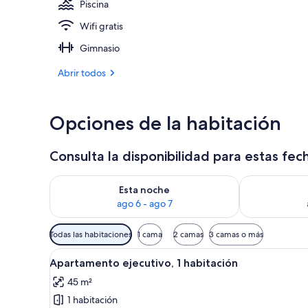
Piscina
Wifi gratis
Porche
Gimnasio
Abrir todos
Opciones de la habitación
Consulta la disponibilidad para estas fec
Consulta la disponibilidad para esta noche, ago 6 - 
Consulta la d
Esta noche
ago 6 - ago 7
Filtros
Todas las habitaciones
1 cama
2 camas
3 camas o más
disponibles
Abrir
Un dormitorio con cama, una si
para
9
Apartamento ejecutivo, 1 habitación
todas
las
45 m²
las
habitaciones
1 habitación
fotos