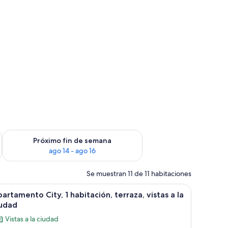
fin de semana, ago 7 - ago 9
Consulta la disponibilidad para el próximo fin de semana, ago
Próximo fin de semana
ago 14 - ago 16
Se muestran 11 de 11 habitaciones
 cama, zona de comedor y kitchenette.
brir
Una cama con colcha azul y blanca, dos almo
11
artamento City, 1 habitación, terraza, vistas a la
odas
iudad
s
Vistas a la ciudad
otos