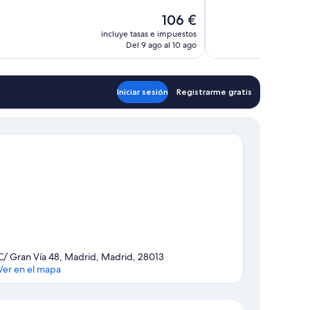
Excepcional,
tarios
378 comentarios
El
106 €
precio
incluye tasas e impuestos
actual
Del 9 ago al 10 ago
es
de
106 €
Iniciar sesión
Registrarme gratis
C/ Gran Vía 48, Madrid, Madrid, 28013
Ver en el mapa
Mapa