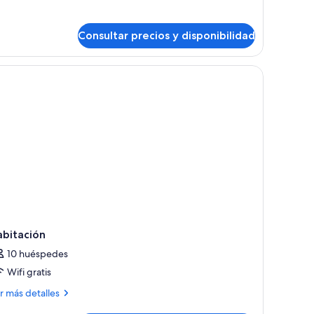
talles
artamento
Consultar precios y disponibilidad
and,
bitaciones
o exterior blanco, un comedor y vistas panorámicas de la ciudad.
abitación
10 huéspedes
Wifi gratis
ás
r más detalles
talles