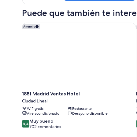
Puede que también te interes
1881 Madrid Ventas Hotel
Anuncio
1881 Madrid Ventas Hotel
Ciudad Lineal
Wifi gratis
Restaurante
Aire acondicionado
Desayuno disponible
8.4
Muy bueno
8,4
sobre
702 comentarios
10,