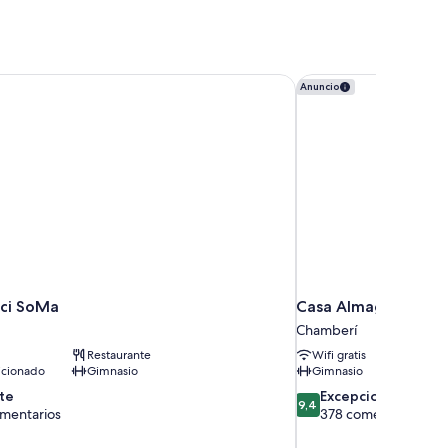
cci SoMa
Casa Almagro by The 
Anuncio
cci SoMa
Casa Almagro by The
Chamberí
Restaurante
Wifi gratis
icionado
Gimnasio
Gimnasio
9.4
te
Excepcional
9,4
sobre
omentarios
378 comentarios
10,