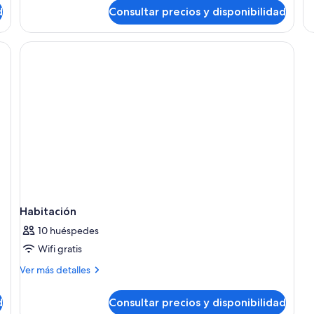
de
d
Consultar precios y disponibilidad
terraza,
Ha
vistas
a
la
ciudad
Habitación
10 huéspedes
Wifi gratis
Más
Ver más detalles
detalles
de
d
Consultar precios y disponibilidad
Habitación