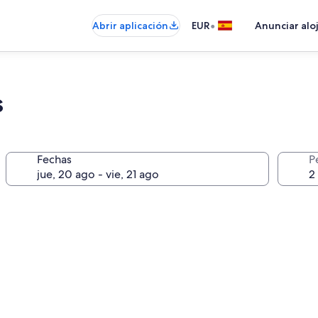
•
Abrir aplicación
EUR
Anunciar alo
s
Fechas
P