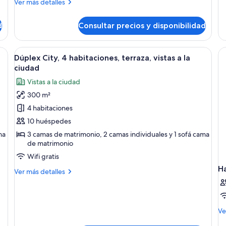
terraza,
de
Más
Ver más detalles
de
vistas
detalles
Ap
de
a
d
Consultar precios y disponibilidad
Gr
Apartamento
la
3
City,
ciudad
ha
2
 cama grande, una mesita de noche y vistas a la ciudad desde un balcón.
Abrir
Una terraza en la azotea con mobiliari
15
habitaciones,
Dúplex City, 4 habitaciones, terraza, vistas a la
todas
terraza,
ciudad
vistas
las
Vistas a la ciudad
a
fotos
la
300 m²
de
ciudad
4 habitaciones
Dúplex
City,
10 huéspedes
4
ma
3 camas de matrimonio, 2 camas individuales y 1 sofá cama
de matrimonio
habitaciones,
terraza,
Wifi gratis
vistas
H
Más
Ver más detalles
a
detalles
de
la
Dúplex
ciudad
City,
M
Ve
4
de
habitaciones,