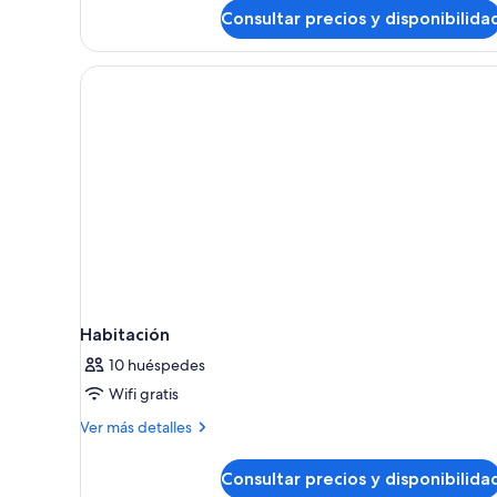
Consultar precios y disponibilida
terraza,
vistas
a
la
ciudad
Habitación
10 huéspedes
Wifi gratis
Más
Ver más detalles
detalles
de
Consultar precios y disponibilida
Habitación