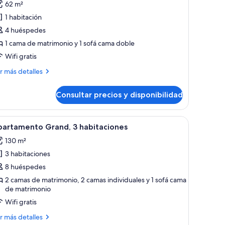
62 m²
e
1 habitación
partamento
ty,
4 huéspedes
1 cama de matrimonio y 1 sofá cama doble
abitación,
Wifi gratis
erraza,
ás
r más detalles
stas
talles
Consultar precios y disponibilidad
artamento
y,
iudad
 de un ventanal y un balcón con una silla.
e, un balcón con una silla y vistas a la ciudad.
brir
Una sala de estar moderna con un sofá, un sil
19
bitación,
partamento Grand, 3 habitaciones
odas
rraza,
130 m²
tas
s
3 habitaciones
otos
e
8 huéspedes
udad
partamento
2 camas de matrimonio, 2 camas individuales y 1 sofá cama
de matrimonio
rand,
Wifi gratis
abitaciones
ás
r más detalles