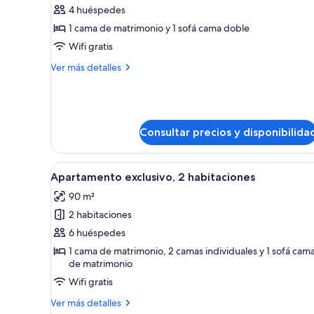
de
4 huéspedes
Apartamento
1 cama de matrimonio y 1 sofá cama doble
ejecutivo,
Wifi gratis
1
Más
Ver más detalles
habitación
detalles
de
Apartamento
ejecutivo,
1
Consultar precios y disponibilida
habitación
Abrir
Una habitación de hotel modern
21
Apartamento exclusivo, 2 habitaciones
todas
90 m²
las
2 habitaciones
fotos
de
6 huéspedes
Apartamento
1 cama de matrimonio, 2 camas individuales y 1 sofá cam
de matrimonio
exclusivo,
2
Wifi gratis
habitaciones
Más
Ver más detalles