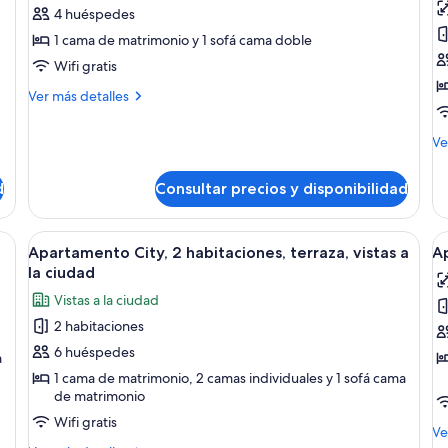
de
d
4 huéspedes
Apartamento
A
1 cama de matrimonio y 1 sofá cama doble
Confort,
Ci
Wifi gratis
1
1
Más
Ver más detalles
habitación
h
detalles
t
de
M
Ve
Apartamento
vi
de
Confort,
a
de
1
d
Consultar precios y disponibilidad
Ap
la
habitación
Cit
c
1
a con una cama grande, un cabecero decorativo, vistas de la ciudad a través
Abrir
Habitación de hotel con una cama grand
A
9
ha
Apartamento City, 2 habitaciones, terraza, vistas a
A
todas
t
te
la ciudad
las
vis
la
Vistas a la ciudad
a
fotos
f
la
2 habitaciones
de
d
ci
6 huéspedes
Apartamento
A
a
City,
G
1 cama de matrimonio, 2 camas individuales y 1 sofá cama
de matrimonio
2
3
Wifi gratis
habitaciones,
h
M
Ve