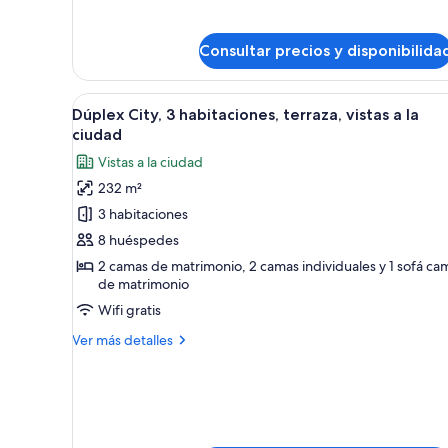
detalles
de
Apartamento
Consultar precios y disponibilida
exclusivo,
2
habitaciones
Abrir
Un dormitorio moderno con una
12
Dúplex City, 3 habitaciones, terraza, vistas a la
todas
ciudad
las
Vistas a la ciudad
fotos
232 m²
de
3 habitaciones
Dúplex
City,
8 huéspedes
3
2 camas de matrimonio, 2 camas individuales y 1 sofá ca
de matrimonio
habitaciones,
terraza,
Wifi gratis
vistas
Más
Ver más detalles
a
detalles
de
la
Dúplex
ciudad
City,
3
habitaciones,