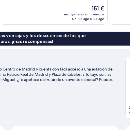
Impresionante,
Excelente,
1.398 comentarios
1.006 comen
El
151 €
precio
incluye tasas e impuestos
actual
Del 23 ago al 24 ago
es
de
151 €
 las ventajas y los descuentos de los que
turas, ¡más recompensas!
o Centro de Madrid y cuenta con fácil acceso a una estación de
o Palacio Real de Madrid y Plaza de Cibeles, si lo tuyo son las
 Miguel. ¿Te apetece disfrutar de un evento especial? Puedes
vistar Arena.
Ver guía de viaje de Madrid