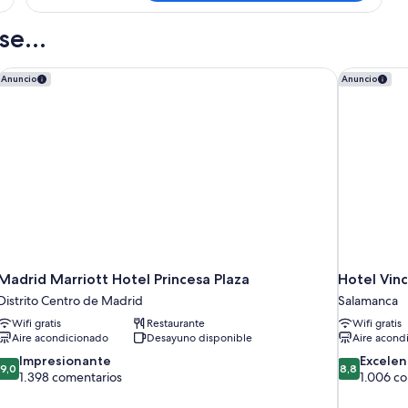
e...
Madrid Marriott Hotel Princesa Plaza
Hotel Vin
Anuncio
Anuncio
Madrid Marriott Hotel Princesa Plaza
Hotel Vin
Distrito Centro de Madrid
Salamanca
Wifi gratis
Restaurante
Wifi gratis
Aire acondicionado
Desayuno disponible
Aire acond
9.0
8.8
Impresionante
Excelen
9,0
8,8
sobre
sobre
1.398 comentarios
1.006 c
10,
10,