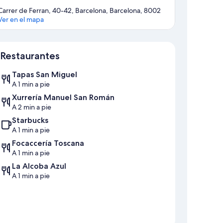
Carrer de Ferran, 40-42, Barcelona, Barcelona, 8002
Ver en el mapa
Mapa
Restaurantes
Tapas San Miguel
A 1 min a pie
Xurrería Manuel San Román
A 2 min a pie
Starbucks
A 1 min a pie
Focaccería Toscana
A 1 min a pie
La Alcoba Azul
A 1 min a pie