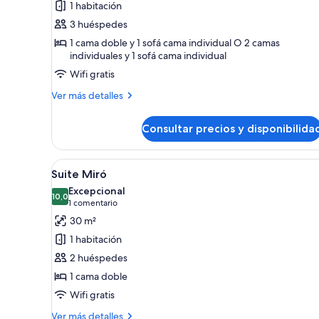
1 habitación
Habitación
3 huéspedes
triple
1 cama doble y 1 sofá cama individual O 2 camas
individuales y 1 sofá cama individual
Wifi gratis
Más
Ver más detalles
detalles
de
Consultar precios y disponibilida
Habitación
triple
Abrir
Una habitación de hotel con u
8
Suite Miró
todas
Excepcional
las
10,0
10,0 de 10
(1 comentario)
1 comentario
fotos
30 m²
de
1 habitación
Suite
2 huéspedes
Miró
1 cama doble
Wifi gratis
Más
Ver más detalles