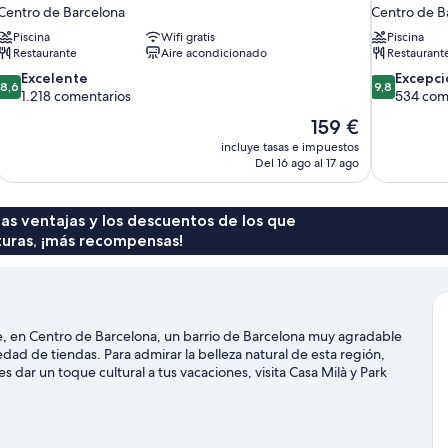
Centro de Barcelona
Centro de B
Piscina
Wifi gratis
Piscina
Restaurante
Aire acondicionado
Restaurant
8.6
9.8
Excelente
Excepci
8,6
9,8
sobre
sobre
1.218 comentarios
534 com
10,
10,
El
159 €
Excelente,
Excepcional
precio
incluye tasas e impuestos
1.218 comentarios
534 comenta
actual
Del 16 ago al 17 ago
es
de
159 €
 las ventajas y los descuentos de los que
turas, ¡más recompensas!
e, en Centro de Barcelona, un barrio de Barcelona muy agradable
ad de tiendas. Para admirar la belleza natural de esta región,
 dar un toque cultural a tus vacaciones, visita Casa Milà y Park
des buscar el calendario de Camp Nou. Si quieres opciones para
 de partida. Los huéspedes destacan la ubicación céntrica de
turísticos. Si te mueves en transporte público, desde aquí lo
minutos a pie y la Estación de metro Liceu queda a 4 minutos.
Ver