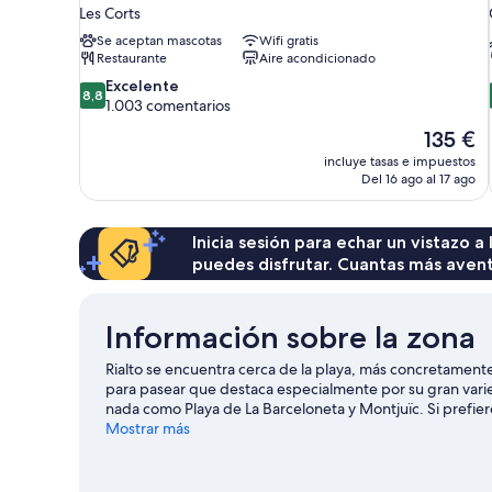
Les Corts
Se aceptan mascotas
Wifi gratis
Restaurante
Aire acondicionado
8.8
Excelente
8,8
sobre
1.003 comentarios
10,
El
135 €
Excelente,
precio
incluye tasas e impuestos
1.003 comentarios
actual
Del 16 ago al 17 ago
es
de
135 €
Inicia sesión para echar un vistazo a
puedes disfrutar. Cuantas más aven
Información sobre la zona
Rialto se encuentra cerca de la playa, más concretament
para pasear que destaca especialmente por su gran varied
nada como Playa de La Barceloneta y Montjuïc. Si prefieres
Güell. ¿Te apetece disfrutar de un evento especial? Pue
Mostrar más
una noche diferente, Parque del Fòrum es un buen punto
este hotel, además de la proximidad de varios atractivos 
tendrás muy fácil: la Estación de metro Jaume I está a 4 