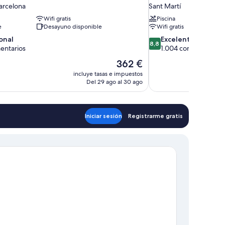
arcelona
Sant Martí
Wifi gratis
Piscina
e
Desayuno disponible
Wifi gratis
8.8
onal
Excelente
8,8
sobre
entarios
1.004 comentarios
10,
El
362 €
,
Excelente,
precio
incluye tasas e impuestos
rios
1.004 comentarios
actual
Del 29 ago al 30 ago
es
de
362 €
Iniciar sesión
Registrarme gratis