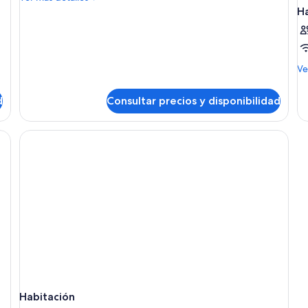
detalles
H
de
Habitación
doble
M
Ve
de
de
d
Consultar precios y disponibilidad
Ha
Habitación