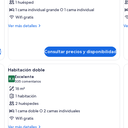
1 huésped
Habitación
H
1 cama individual grande O 1 cama individual
individual
c
Wifi gratis
Más
M
Ver más detalles
Ve
detalles
de
de
de
Habitación
Ha
individual
cu
d
Consultar precios y disponibilidad
na cama grande, un cabecero de madera, una mesita de noche con lámpara 
Abrir
Un dormitorio con cabecera capitonada
25
Habitación doble
todas
Excelente
las
8,6
8,6 de 10
(335 comentarios)
335 comentarios
fotos
16 m²
de
1 habitación
Habitación
2 huéspedes
doble
1 cama doble O 2 camas individuales
Wifi gratis
Más
Ver más detalles