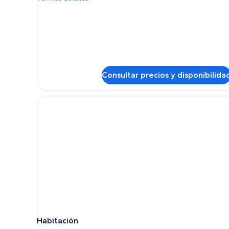
detalles
de
Suite
Miró
Consultar precios y disponibilida
Habitación