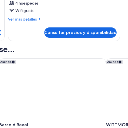
4 huéspedes
Wifi gratis
Más
Ver más detalles
detalles
de
d
Consultar precios y disponibilidad
Habitación
e...
Barceló Raval
WITTMORE 
Anuncio
Anuncio
Barceló Raval
WITTMORE