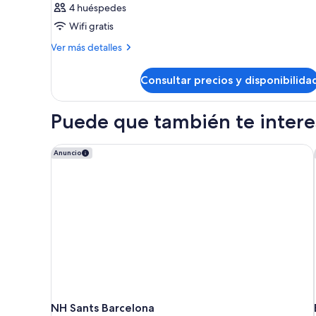
4 huéspedes
Wifi gratis
Más
Ver más detalles
detalles
de
Consultar precios y disponibilida
Habitación
Puede que también te interes
NH Sants Barcelona
Anuncio
NH Sants Barcelona