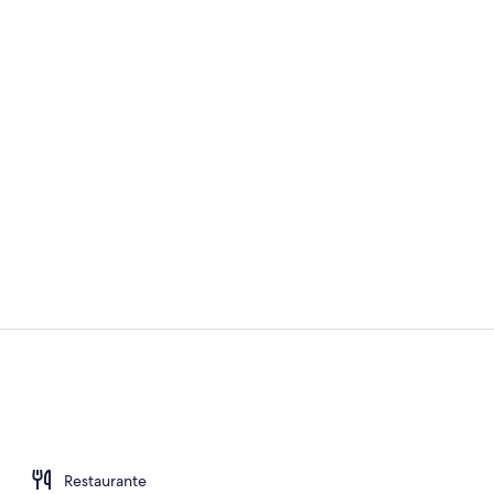
Televisión d
Fachada del 
Restaurante