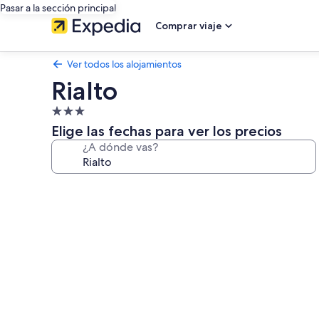
Pasar a la sección principal
Comprar viaje
Ver todos los alojamientos
Rialto
Alojamiento
de
Elige las fechas para ver los precios
3.0 estrellas
¿A dónde vas?
Galería
de
imágenes
de
Rialto