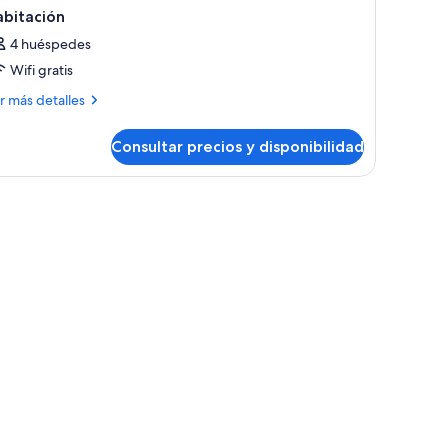
abitación
4 huéspedes
Wifi gratis
ás
r más detalles
talles
Consultar precios y disponibilidad
bitación