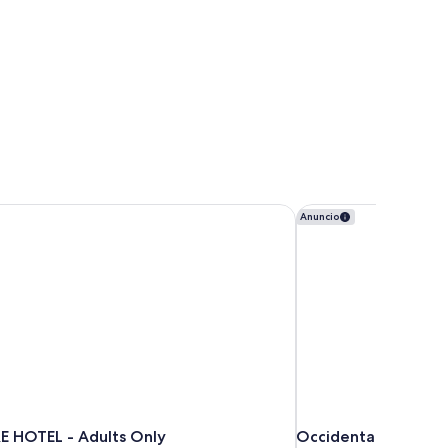
HOTEL - Adults Only
Occidental Atenea M
Anuncio
 HOTEL - Adults Only
Occidental Atenea 