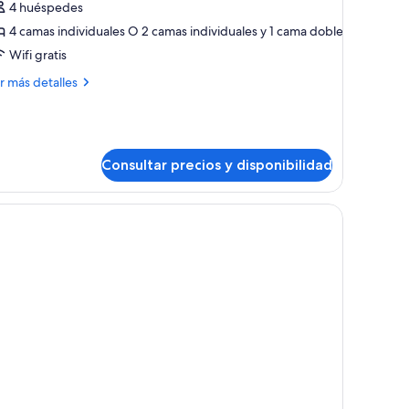
4 huéspedes
abitación
4 camas individuales O 2 camas individuales y 1 cama doble
uádruple
Wifi gratis
ás
r más detalles
talles
bitación
ádruple
Consultar precios y disponibilidad
y una puerta.
, dos camas con ropa de cama azul a juego, una mesita de noche, un televi