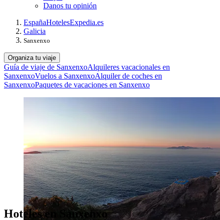
Danos tu opinión
España
Hoteles
Expedia.es
Galicia
Sanxenxo
Organiza tu viaje
Guía de viaje de Sanxenxo
Alquileres vacacionales en
Sanxenxo
Vuelos a Sanxenxo
Alquiler de coches en
Sanxenxo
Paquetes de vacaciones en Sanxenxo
Hoteles en Sanxenxo