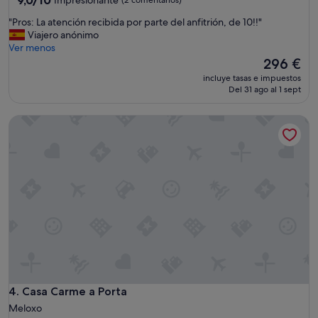
sobre
"
"Pros: La atención recibida por parte del anfitrión, de 10!!"
10,
P
Viajero anónimo
Impresionante,
r
Ver menos
(2 comentarios)
o
El
296 €
s
precio
incluye tasas e impuestos
:
actual
Del 31 ago al 1 sept
L
es
a
de
Casa Carme a Porta
a
296 €
t
e
n
c
i
ó
n
r
e
c
i
b
i
Casa Carme a Porta
4. Casa Carme a Porta
d
Meloxo
a