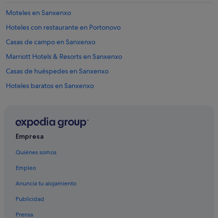
Moteles en Sanxenxo
Hoteles con restaurante en Portonovo
Casas de campo en Sanxenxo
Marriott Hotels & Resorts en Sanxenxo
Casas de huéspedes en Sanxenxo
Hoteles baratos en Sanxenxo
Hotusa hoteles en Sanxenxo
Complejos turísticos en Sanxenxo
Residences en Portonovo
Empresa
Hoteles para familias en Sanxenxo
Quiénes somos
Villas en Adina
Empleo
Paradores hoteles en Sanxenxo
Anuncia tu alojamiento
Apartamentos en Sanxenxo
Publicidad
Hoteles para bodas en Sanxenxo
Prensa
Hoteles de 5 estrellas en Sanxenxo