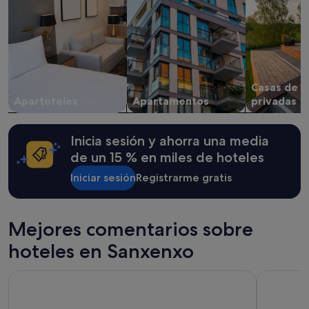
precios
!
y
!
la
"
disponibilidad
están
sujetos
a
Casas de v
cambios.
Apartoteles
Apartamentos
privadas
Pueden
aplicarse
términos
Inicia sesión y ahorra una media
y
condiciones
de un 15 % en miles de hoteles
adicionales.
Iniciar sesión
Registrarme gratis
Mejores comentarios sobre
hoteles en Sanxenxo
Hotel Zenit Vigo
Duerming 