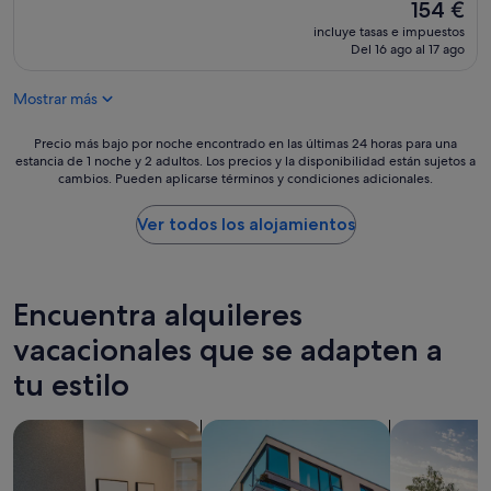
El
154 €
p
precio
incluye tasas e impuestos
o
actual
Del 16 ago al 17 ago
r
es
p
de
a
Mostrar más
154 €
r
t
Precio
Precio más bajo por noche encontrado en las últimas 24 horas para una
e
estancia de 1 noche y 2 adultos. Los precios y la disponibilidad están sujetos a
más
d
cambios. Pueden aplicarse términos y condiciones adicionales.
bajo
e
por
l
noche
Ver todos los alojamientos
a
encontrado
n
en
f
las
i
últimas
Encuentra alquileres
t
24 horas
r
para
vacacionales que se adapten a
i
una
ó
tu estilo
estancia
n
de
,
1 noche
Buscar apartoteles
Buscar apartamentos
buscar casas
d
y
e
2 adultos.
1
Los
0