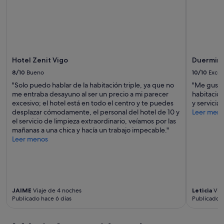
Hotel Zenit Vigo
Duerming
8/10
Bueno
10/10
Excel
"Solo puedo hablar de la habitación triple, ya que no
"Me gustó 
me entraba desayuno al ser un precio a mi parecer
habitación
excesivo; el hotel está en todo el centro y te puedes
y servicial.
desplazar cómodamente, el personal del hotel de 10 y
Leer men
el servicio de limpieza extraordinario, veíamos por las
mañanas a una chica y hacía un trabajo impecable."
Leer menos
JAIME
Viaje de 4 noches
Leticia
Viaj
Publicado hace 6 días
Publicado h