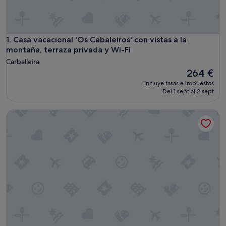
Casa vacacional 'Os Cabaleiros' con vistas a la montaña, terr
1. Casa vacacional 'Os Cabaleiros' con vistas a la
montaña, terraza privada y Wi-Fi
Carballeira
El
264 €
precio
incluye tasas e impuestos
actual
Del 1 sept al 2 sept
es
de
Casa Vacacional 'Brétema' con Wi-Fi
264 €