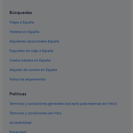
Hoteles que aceptan mascotas en Sanxenxo
Búsquedas
Moteles en Outeiro
Viajes a España
Hoteles románticos en Sanxenxo
Hoteles en España
Hoteles cerca de Playa de Silgar
Alquileres vacacionales España
Rusticae hoteles en Portonovo
Paquetes de viaje a España
Hoteles con bodega en Sanxenxo
Vuelos baratos en España
Hoteles de golf en Sanxenxo
Alquiler de coches en España
Pensiones en Sanxenxo
Hoteles con restaurante en Sanxenxo
Todos los alojamientos
B&B en Buezas
Políticas
Hoteles de aventura en Sanxenxo
Términos y condiciones generales (excepto para reservas de Vrbo)
Hoteles que aceptan mascotas en Portonovo
Términos y condiciones de Vrbo
Hoteles de negocios en Sanxenxo
Accesibilidad
Pensiones en Adina
Privacidad
Casas privadas de vacaciones en Portonovo