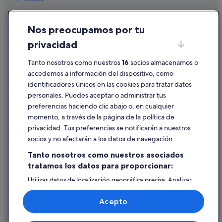
Hoteles con bar en Sanxenxo
Cookies
Nos preocupamos por tu
Hoteles para ir de compras en Sanxenxo
Condiciones de uso
privacidad
Chalets en Sanxenxo
Información legal/contacto
Cabañas en Portonovo
Pautas sobre el contenido y cómo denunciar contenido
Tanto nosotros como nuestros
16
socios almacenamos o
accedemos a información del dispositivo, como
Hoteles de golf en Portonovo
identificadores únicos en las cookies para tratar datos
Ayuda
Hoteles de 3 estrellas en Sanxenxo
personales. Puedes aceptar o administrar tus
Ayuda
Albergues en Portonovo
preferencias haciendo clic abajo o, en cualquier
momento, a través de la página de la política de
Pensiones en Outeiro
Cancelar un vuelo
privacidad. Tus preferencias se notificarán a nuestros
Hoteles con piscina en Sanxenxo
Cancelar una reserva de hotel o de un alquiler vacacional
socios y no afectarán a los datos de navegación.
Hoteles en la playa en Sanxenxo
Plazos de reembolso
Tanto nosotros como nuestros asociados
Zenit hoteles en Sanxenxo
tratamos los datos para proporcionar:
Utilizar un cupón de Expedia
Casas barco en Sanxenxo
Utilizar datos de localización geográfica precisa. Analizar
Documentos para viajes internacionales
activamente las características del dispositivo para su
Portonovo hoteles
identificación. Almacenar la información en un dispositivo
Acepto
y/o acceder a ella. Publicidad y contenido personalizados,
Hoteles con wifi en Sanxenxo
medición de publicidad y contenido, investigación de