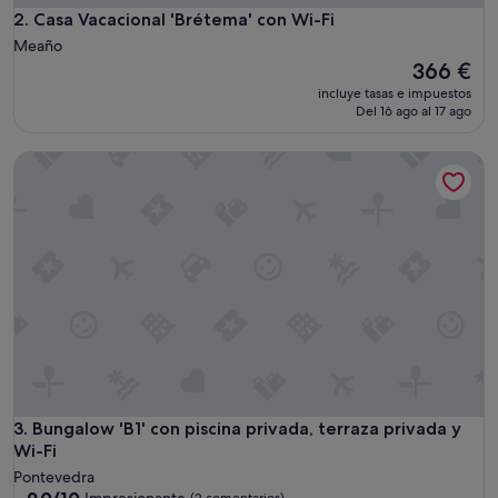
Casa Vacacional 'Brétema' con Wi-Fi
2. Casa Vacacional 'Brétema' con Wi-Fi
Meaño
El
366 €
precio
incluye tasas e impuestos
actual
Del 16 ago al 17 ago
es
de
Bungalow 'B1' con piscina privada, terraza privada y Wi-Fi
366 €
Bungalow 'B1' con piscina privada, terraza privada y Wi-Fi
3. Bungalow 'B1' con piscina privada, terraza privada y
Wi-Fi
Pontevedra
9.0
9,0/10
Impresionante
(2 comentarios)