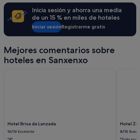
términos
Inicia sesión y ahorra una media
y
condiciones
de un 15 % en miles de hoteles
adicionales.
Iniciar sesión
Registrarme gratis
Mejores comentarios sobre
hoteles en Sanxenxo
Hotel Brisa da Lanzada
Hotel Zeni
Hotel Brisa da Lanzada
Hotel Zen
10/10
Excelente
8/10
Bueno
"A"
"Solo pued