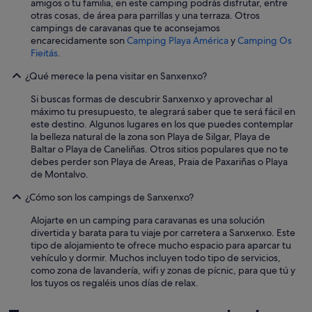
amigos o tu familia, en este camping podrás disfrutar, entre
otras cosas, de área para parrillas y una terraza. Otros
campings de caravanas que te aconsejamos
encarecidamente son
Camping Playa América
y
Camping Os
Fieitás
.
¿Qué merece la pena visitar en Sanxenxo?
Si buscas formas de descubrir Sanxenxo y aprovechar al
máximo tu presupuesto, te alegrará saber que te será fácil en
este destino. Algunos lugares en los que puedes contemplar
la belleza natural de la zona son Playa de Silgar, Playa de
Baltar o Playa de Caneliñas. Otros sitios populares que no te
debes perder son Playa de Areas, Praia de Paxariñas o Playa
de Montalvo.
¿Cómo son los campings de Sanxenxo?
Alojarte en un camping para caravanas es una solución
divertida y barata para tu viaje por carretera a Sanxenxo. Este
tipo de alojamiento te ofrece mucho espacio para aparcar tu
vehículo y dormir. Muchos incluyen todo tipo de servicios,
como zona de lavandería, wifi y zonas de pícnic, para que tú y
los tuyos os regaléis unos días de relax.