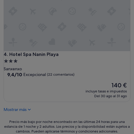
a
r
k
i
n
g
i
n
c
l
Hotel Spa Nanin Playa
4. Hotel Spa Nanin Playa
u
Alojamiento
d
de
e
Sanxenxo
3.0 estrellas
9.4
d
9,4/10
Excepcional
(22 comentarios)
sobre
a
El
140 €
10,
n
precio
Excepcional,
d
incluye tasas e impuestos
actual
(22 comentarios)
y
Del 30 ago al 31 ago
es
o
de
u
Mostrar más
140 €
c
a
Precio
Precio más bajo por noche encontrado en las últimas 24 horas para una
n
estancia de 1 noche y 2 adultos. Los precios y la disponibilidad están sujetos a
más
w
cambios. Pueden aplicarse términos y condiciones adicionales.
bajo
a