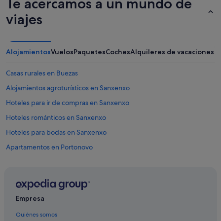
Te acercamos a un mundo de
viajes
Alojamientos
Vuelos
Paquetes
Coches
Alquileres de vacaciones
Casas rurales en Buezas
Alojamientos agroturísticos en Sanxenxo
Hoteles para ir de compras en Sanxenxo
Hoteles románticos en Sanxenxo
Hoteles para bodas en Sanxenxo
Apartamentos en Portonovo
Marriott Hotels & Resorts en Sanxenxo
Hoteles con restaurante en Sanxenxo
Casas de huéspedes en Buezas
Empresa
Casas de huéspedes en Sanxenxo
Quiénes somos
Hoteles cerca de Playa de Silgar