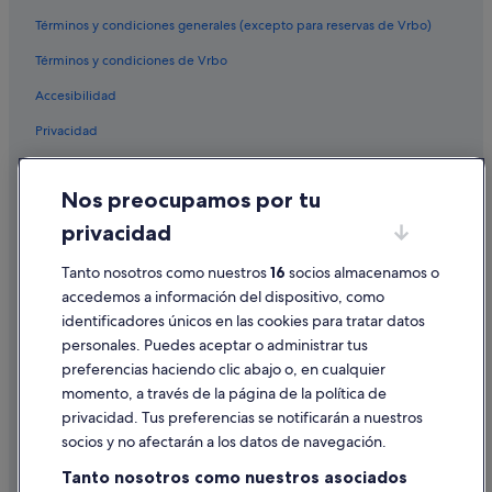
Portonovo hoteles
Términos y condiciones generales (excepto para reservas de Vrbo)
Hoteles con gimnasio en Sanxenxo
Términos y condiciones de Vrbo
B&B en Portonovo
Accesibilidad
Hoteles boutique en Portonovo
Privacidad
Hoteles con spa en Sanxenxo
Casas rurales en Sanxenxo
Cookies
Nos preocupamos por tu
Chalets en Portonovo
Condiciones de uso
privacidad
Hoteles de 3 estrellas en Portonovo
Información legal/contacto
Residences en Portonovo
Pautas sobre el contenido y cómo denunciar contenido
Tanto nosotros como nuestros
16
socios almacenamos o
accedemos a información del dispositivo, como
Casas de campo en Sanxenxo
identificadores únicos en las cookies para tratar datos
Ayuda
Hoteles con wifi en Portonovo
personales. Puedes aceptar o administrar tus
Ayuda
Nh Hotels en Sanxenxo
preferencias haciendo clic abajo o, en cualquier
momento, a través de la página de la política de
Hoteles con bar en Sanxenxo
Cancelar un vuelo
privacidad. Tus preferencias se notificarán a nuestros
Hoteles para familias en Sanxenxo
Cancelar una reserva de hotel o de un alquiler vacacional
socios y no afectarán a los datos de navegación.
Pensiones en Outeiro
Plazos de reembolso
Tanto nosotros como nuestros asociados