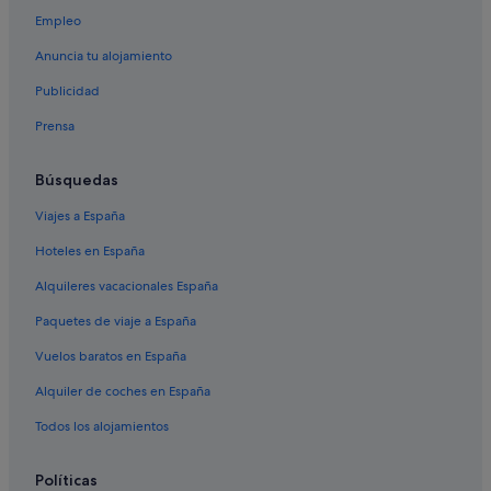
Empleo
Hoteles en la playa en Sanxenxo
Anuncia tu alojamiento
Casas barco en Sanxenxo
Publicidad
Apartamentos en Buezas
Prensa
Hoteles de golf en Sanxenxo
Hoteles de 5 estrellas en Portonovo
Búsquedas
Complejos turísticos en Sanxenxo
Viajes a España
Hoteles con conserje en Sanxenxo
Hoteles en España
Chalets en Sanxenxo
Alquileres vacacionales España
Moteles en Sanxenxo
Paquetes de viaje a España
Forxán hoteles
Vuelos baratos en España
Hoteles con piscina en Portonovo
Alquiler de coches en España
Hoteles de aventura en Portonovo
Casas de campo en Portonovo
Todos los alojamientos
Hoteles que aceptan mascotas en Sanxenxo
Políticas