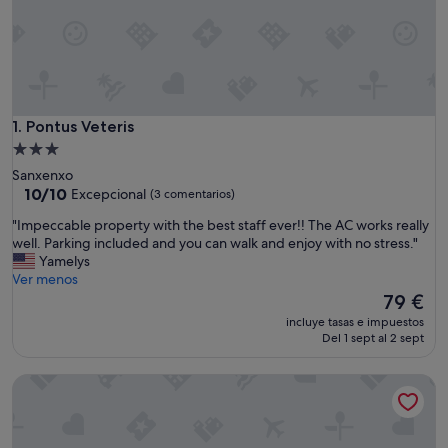
Pontus Veteris
1. Pontus Veteris
Alojamiento
de
Sanxenxo
3.0 estrellas
10.0
10/10
Excepcional
(3 comentarios)
sobre
"
"Impeccable property with the best staff ever!! The AC works really
10,
I
well. Parking included and you can walk and enjoy with no stress."
Excepcional,
m
Yamelys
(3 comentarios)
p
Ver menos
e
El
79 €
c
precio
incluye tasas e impuestos
c
actual
Del 1 sept al 2 sept
a
es
b
de
Casa Do Sear
l
79 €
e
p
r