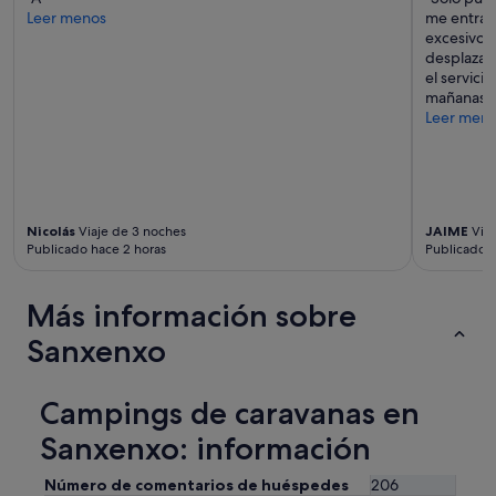
Leer menos
me entraba
excesivo; 
desplazar
el servici
mañanas a 
Leer men
Nicolás
Viaje de 3 noches
JAIME
Viaj
Publicado hace 2 horas
Publicado h
Más información sobre
Sanxenxo
Campings de caravanas en
Sanxenxo: información
Número de comentarios de huéspedes
206