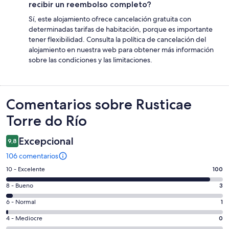
recibir un reembolso completo?
Sí, este alojamiento ofrece cancelación gratuita con
determinadas tarifas de habitación, porque es importante
tener flexibilidad. Consulta la política de cancelación del
alojamiento en nuestra web para obtener más información
sobre las condiciones y las limitaciones.
Comentarios
Comentarios sobre Rusticae
Torre do Río
Excepcional
9,8
106 comentarios
100
10 - Excelente
100
comentarios
3
8 - Bueno
3
de
comentarios
un
1
6 - Normal
1
de
total
comentarios
un
0
4 - Mediocre
0
de
de