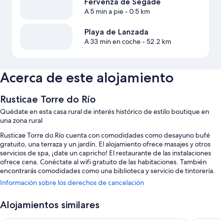
Fervenza de Segade
A 5 min a pie
- 0.5 km
Playa de Lanzada
A 33 min en coche
- 52.2 km
Acerca de este alojamiento
Rusticae Torre do Río
Quédate en esta casa rural de interés histórico de estilo boutique en
una zona rural
Rusticae Torre do Río cuenta con comodidades como desayuno bufé
gratuito, una terraza y un jardín. El alojamiento ofrece masajes y otros
servicios de spa, ¡date un capricho! El restaurante de las instalaciones
ofrece cena. Conéctate al wifi gratuito de las habitaciones. También
encontrarás comodidades como una biblioteca y servicio de tintorería.
Información sobre los derechos de cancelación
Estos son algunos otros servicios de esta casa rural:
Una piscina al aire libre
Alojamientos similares
Aparcamiento gratis