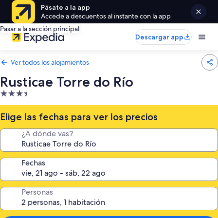
Pásate a la app
Accede a descuentos al instante con la app
Pasar a la sección principal
Descargar app
Ver todos los alojamientos
Rusticae Torre do Río
Alojamiento
de
3.5 estrellas
Elige las fechas para ver los precios
¿A dónde vas?
Fechas
Personas