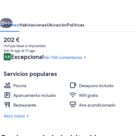
do
Río
erior
Siguiente
40+
Resumen
Habitaciones
Ubicación
Políticas
El
202 €
precio
incluye tasas e impuestos
actual
Del 16 ago al 17 ago
es
Comentarios
Excepcional
9,8
Ver 106 comentarios
9,8 de 10
de
202 €
Servicios populares
Piscina
Desayuno incluido
Vistas al campo desde el alojamiento
Aparcamiento incluido
Wifi gratis
Restaurante
Aire acondicionado
Abrir todos