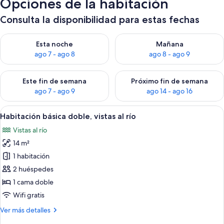
Opciones de la habitación
Consulta la disponibilidad para estas fechas
Consulta la disponibilidad para esta noche, ago 7 - ago 8
Consulta la disponibilidad pa
Esta noche
Mañana
ago 7 - ago 8
ago 8 - ago 9
Consulta la disponibilidad para este fin de semana, ago 7 - ag
Consulta la disponibilidad par
Este fin de semana
Próximo fin de semana
ago 7 - ago 9
ago 14 - ago 16
Abrir
Habitación básica doble, vistas al río 
7
Habitación básica doble, vistas al río
todas
Vistas al río
las
14 m²
fotos
de
1 habitación
Habitación
2 huéspedes
básica
1 cama doble
doble,
Wifi gratis
vistas
Más
Ver más detalles
al
detalles