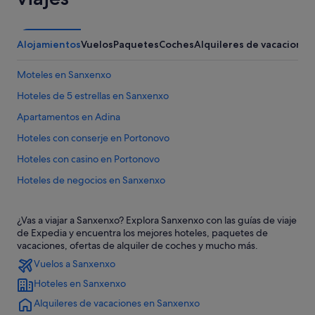
Alojamientos
Vuelos
Paquetes
Coches
Alquileres de vacaciones
Moteles en Sanxenxo
Hoteles de 5 estrellas en Sanxenxo
Apartamentos en Adina
Hoteles con conserje en Portonovo
Hoteles con casino en Portonovo
Hoteles de negocios en Sanxenxo
Marriott Hotels & Resorts en Sanxenxo
¿Vas a viajar a Sanxenxo? Explora Sanxenxo con las guías de viaje
Hoteles románticos en Sanxenxo
de Expedia y encuentra los mejores hoteles, paquetes de
Casas barco en Sanxenxo
vacaciones, ofertas de alquiler de coches y mucho más.
Vuelos a Sanxenxo
Casas privadas de vacaciones en Sanxenxo
Hoteles en Sanxenxo
Hoteles para bodas en Sanxenxo
Alquileres de vacaciones en Sanxenxo
Sanxenxo hoteles