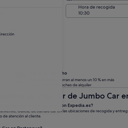
Entrega en el lugar de 
a de entrega
Hora de recogida
go
 un recargo.
irección
Date un capricho
Los miembros ahorran al menos un 10 % en más
de un millón de coches de alquiler
 coches de alquiler de Jumbo Car 
e de Jumbo Car en Portonovo con Expedia.es?
Sanxenxo, Galicia, de Jumbo Car en las ubicaciones de recogida y entreg
o de atención al cliente.