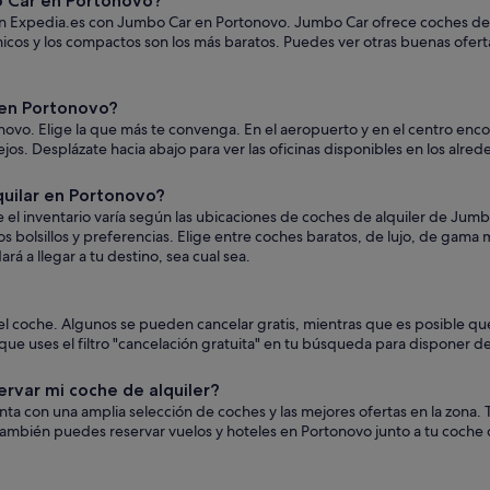
 Car en Portonovo?
en Expedia.es con Jumbo Car en Portonovo. Jumbo Car ofrece coches de to
icos y los compactos son los más baratos. Puedes ver otras buenas ofert
en Portonovo?
vo. Elige la que más te convenga. En el aeropuerto y en el centro encon
 lejos. Desplázate hacia abajo para ver las oficinas disponibles en los alre
uilar en Portonovo?
l inventario varía según las ubicaciones de coches de alquiler de Jumb
s bolsillos y preferencias. Elige entre coches baratos, de lujo, de gama
á a llegar a tu destino, sea cual sea.
 el coche. Algunos se pueden cancelar gratis, mientras que es posible
ue uses el filtro "cancelación gratuita" en tu búsqueda para disponer de
ervar mi coche de alquiler?
uenta con una amplia selección de coches y las mejores ofertas en la zon
ambién puedes reservar vuelos y hoteles en Portonovo junto a tu coche 