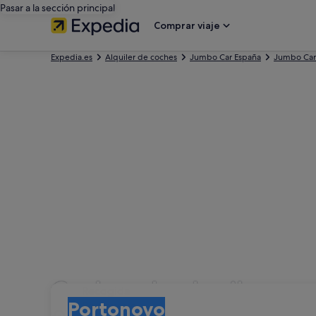
Pasar a la sección principal
Comprar viaje
Expedia.es
Alquiler de coches
Jumbo Car España
Jumbo Car 
Coches de alquiler co
Recogida
Recogida
Portonovo