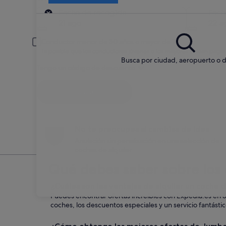
Recogida
Fecha de recogida
Fech
21 ago
22 a
Conductor menor de 30 años o mayor de 70
Es posible que los conductores jóvenes o los mayores deban pagar
Busca por ciudad, aeropuerto o d
Tengo un código de descuento
Buscar
No te preocupes si cambias de idea
Anulación sin penalización en una selección de
coches de alquiler
Qué debes saber sobre los
¿Cuáles son las ventajas de alquilar un coch
Puedes encontrar ofertas increíbles con Expedia.es en 
coches, los descuentos especiales y un servicio fantástic