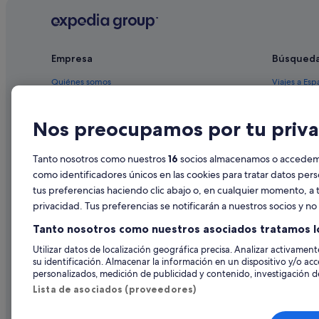
Marriott Hotels & Resorts en Sanxenxo
Hoteles con restaurante en Portonovo
Empresa
Búsqued
Cabañas en Portonovo
Hoteles de aventura en Portonovo
Quiénes somos
Viajes a Esp
Hoteles con gimnasio en Portonovo
Empleo
Hoteles en 
Nos preocupamos por tu priva
Moteles en Portonovo
Anuncia tu alojamiento
Alquileres 
Hoteles que aceptan mascotas en Portonovo
Publicidad
Paquetes de
Tanto nosotros como nuestros
16
socios almacenamos o accedemos
Villas en Sanxenxo
Prensa
Vuelos bara
como identificadores únicos en las cookies para tratar datos per
Casas barco en Portonovo
tus preferencias haciendo clic abajo o, en cualquier momento, a t
Alquiler de
privacidad. Tus preferencias se notificarán a nuestros socios y n
Portonovo hoteles
Todos los a
Tanto nosotros como nuestros asociados tratamos l
Casas rurales en Portonovo
Utilizar datos de localización geográfica precisa. Analizar activamente
Pensiones en Portonovo
su identificación. Almacenar la información en un dispositivo y/o acc
Villas en Portonovo
personalizados, medición de publicidad y contenido, investigación de
Lista de asociados (proveedores)
Hoteles con bar en Portonovo
Condominios en Portonovo