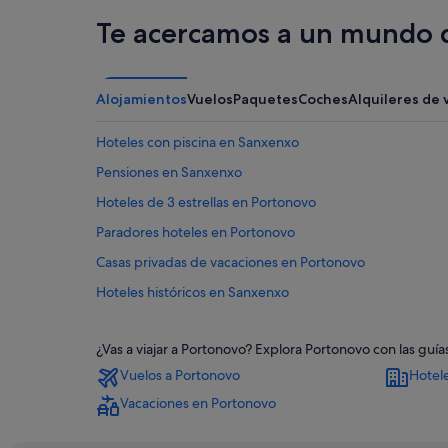
Te acercamos a un mundo d
Alojamientos
Vuelos
Paquetes
Coches
Alquileres de 
Hoteles con piscina en Sanxenxo
Pensiones en Sanxenxo
Hoteles de 3 estrellas en Portonovo
Paradores hoteles en Portonovo
Casas privadas de vacaciones en Portonovo
Hoteles históricos en Sanxenxo
Hoteles con casino en Portonovo
¿Vas a viajar a Portonovo? Explora Portonovo con las guí
Campings de caravanas en Portonovo
Vuelos a Portonovo
Hotel
Hoteles cerca de Playa de Caneliñas
Vacaciones en Portonovo
Hoteles para familias en Portonovo
Chalets en Portonovo