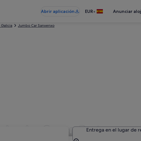
•
Abrir aplicación
EUR
Anunciar alo
Galicia
Jumbo Car Sanxenxo
n Jumbo Car en Portonovo
Entrega en el lugar de 