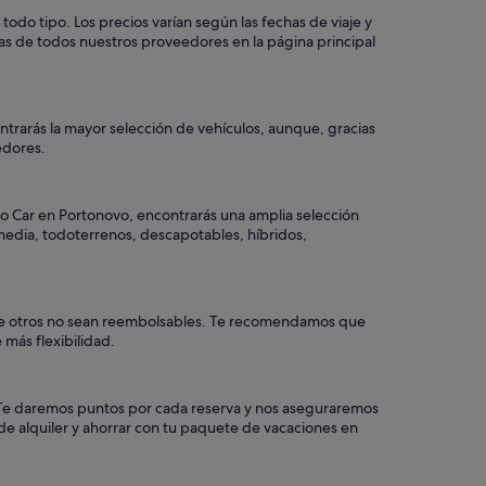
do tipo. Los precios varían según las fechas de viaje y
as de todos nuestros proveedores en la página principal
trarás la mayor selección de vehículos, aunque, gracias
dedores.
o Car en Portonovo, encontrarás una amplia selección
 media, todoterrenos, descapotables, híbridos,
 que otros no sean reembolsables. Te recomendamos que
 más flexibilidad.
a. Te daremos puntos por cada reserva y nos aseguraremos
de alquiler y ahorrar con tu paquete de vacaciones en