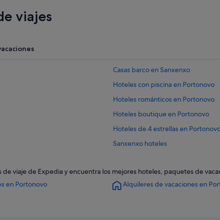
e viajes
vacaciones
Casas barco en Sanxenxo
Hoteles con piscina en Portonovo
Hoteles románticos en Portonovo
Hoteles boutique en Portonovo
Hoteles de 4 estrellas en Portonov
Sanxenxo hoteles
B&B en Portonovo
as de viaje de Expedia y encuentra los mejores hoteles, paquetes de vaca
Hoteles cerca de Playa de Montalv
es en Portonovo
Alquileres de vacaciones en Po
Hoteles con spa en Portonovo
Hoteles de golf en Portonovo
Hoteles cerca de Playa de Canelas