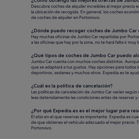
¿Cómo obtengo las mejores ofertas de Jumbo
Descubre coches de alquiler increíbles al mejor precio 
la ubicación de recogida. En general, los coches económ
de coches de alquiler en Portonovo.
¿Dónde puedo recoger coches de Jumbo Car 
Hay muchas oficinas de Jumbo Car repartidas por Portono
a las oficinas que hay por la zona, no te hará falta ir muy
¿Qué tipos de coches de Jumbo Car puedo alq
Jumbo Car cuenta con muchos coches distintos. Aunque e
que se adaptará a tus gustos. Hay opciones para todos lo
deportivos, sedanes y muchos otros. Expedia.es te ayudar
¿Cuál es la política de cancelación?
Las políticas de cancelación de Jumbo Car varían según
leas detenidamente las condiciones antes de reservar y q
¿Por qué Expedia.es es el mejor lugar para res
El sitio en el que reservas es importante. Expedia.es c
de que obtienes el vehículo adecuado al mejor precio. T
Portonovo.