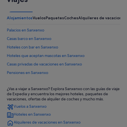
Alojamientos
Vuelos
Paquetes
Coches
Alquileres de vacaciones
Palacios en Sanxenxo
Casas barco en Sanxenxo
Hoteles con bar en Sanxenxo
Hoteles que aceptan mascotas en Sanxenxo
Casas privadas de vacaciones en Sanxenxo
Pensiones en Sanxenxo
Albergues en Portonovo
¿Vas a viajar a Sanxenxo? Explora Sanxenxo con las guías de viaje
Complejos de pisos en Sanxenxo
de Expedia y encuentra los mejores hoteles, paquetes de
Moteles en Portonovo
vacaciones, ofertas de alquiler de coches y mucho más.
Vuelos a Sanxenxo
Zenit hoteles en Sanxenxo
Hoteles en Sanxenxo
Hoteles con conserje en Sanxenxo
Alquileres de vacaciones en Sanxenxo
Pensiones en Portonovo