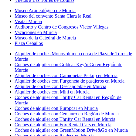
Vuelos a Las Torres de Cotillas
Museo Arqueológico de Murcia
Museo del convento Santa Clara la Real
Visitar Murcia
Auditorio y Centro de Congresos Víctor Villegas
Vacaciones en Murcia
Museo de la Catedral de Murcia
Plaza Ceballos
Alquiler de coches Monovolumen cerca de Plaza de Toros de
Murcia
Coches de alquiler con Goldcar Key’n Go en Región de
Murcia
Alquiler de coches con Camionetas Pickup en Murcia
Alquiler de coches con Furgoneta de pasajeros en Murcia
Alquiler de coches con Descapotable en Murcia
Alquiler de coches con Mini en Murcia
Coches de alquiler con Thrifty Car Rental en Región de
Murcia
Coches de alquiler con Europcar en Murcia
Coches de alquiler con Centauro en Región de Murcia
Coches de alquiler con Thrifty Car Rental en Murcia
Coches de alquiler con Fox Rental Cars en Murcia
Coches de alquiler con GreenMotion Drive&Go en Murcia
Coches de alquiler con Payless en Murcia