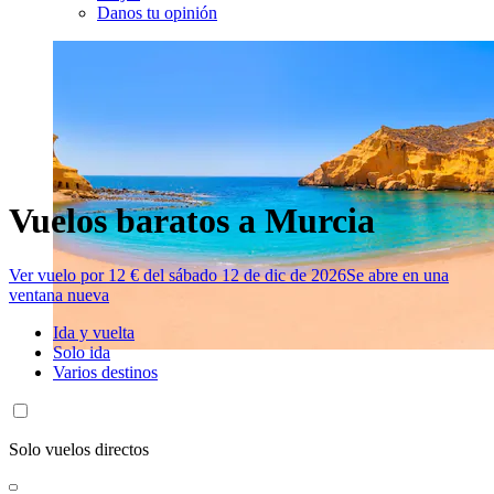
Danos tu opinión
Vuelos baratos a Murcia
Ver vuelo por 12 € del sábado 12 de dic de 2026
Se abre en una
ventana nueva
Ida y vuelta
Solo ida
Varios destinos
Solo vuelos directos