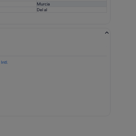
Murcia
Del al
Intl.