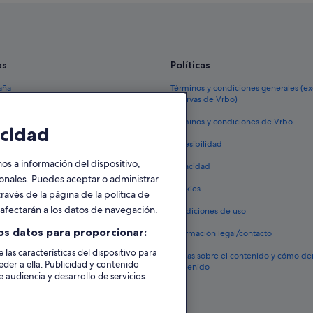
as
Políticas
aña
Términos y condiciones generales (e
reservas de Vrbo)
España
Términos y condiciones de Vrbo
cidad
vacacionales España
Accesibilidad
 viaje a España
 a información del dispositivo,
Privacidad
tos en España
sonales. Puedes aceptar o administrar
Cookies
ravés de la página de la política de
 coches en España
o afectarán a los datos de navegación.
Condiciones de uso
lojamientos
os datos para proporcionar:
Información legal/contacto
 las características del dispositivo para
Pautas sobre el contenido y cómo de
eder a ella. Publicidad y contenido
contenido
 audiencia y desarrollo de servicios.