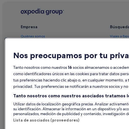
Empresa
Búsqued
Quiénes somos
Viajes a Esp
Empleo
Hoteles en 
Nos preocupamos por tu priva
Anuncia tu alojamiento
Alquileres 
Publicidad
Paquetes de
Tanto nosotros como nuestros
16
socios almacenamos o accedemos
Prensa
Vuelos bara
como identificadores únicos en las cookies para tratar datos per
tus preferencias haciendo clic abajo o, en cualquier momento, a t
Alquiler de
privacidad. Tus preferencias se notificarán a nuestros socios y n
Todos los a
Tanto nosotros como nuestros asociados tratamos l
Utilizar datos de localización geográfica precisa. Analizar activamente
su identificación. Almacenar la información en un dispositivo y/o acc
personalizados, medición de publicidad y contenido, investigación de
Lista de asociados (proveedores)