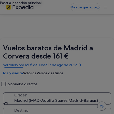
Pasar a la sección principal
Descargar app
Vuelos baratos de Madrid a
Corvera desde 161 €
Se
Ver vuelo por 161 € del lunes 17 de ago de 2026
abre
Ida y vuelta
Solo ida
Varios destinos
en
una
ventana
Solo vuelos directos
nueva
Origen
Madrid (MAD-Adolfo Suárez Madrid-Barajas)
Destino