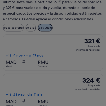
últimos siete días, a partir de 161 € para vuelos de solo ida
y 321 € para vuelos de ida y vuelta, durante el periodo
especificado. Los precios y la disponibilidad están sujetos
a cambios. Pueden aplicarse condiciones adicionales.
Todas las ofertas
Solo ida
Ida y vuelta
Seleccionar vuelo de Binter Canarias, con salida el mié, 4 no
321 €
321 €
Ida
Ida y vuelta
y
encontrado hace 5 días
vuelta,
mié, 4 nov - mar, 17 nov
encontrado
MAD
RMU
hace
Madrid
Corvera
5 días
Seleccionar vuelo de Binter Canarias, con salida el mié, 25 n
324 €
324 €
Ida
Ida y vuelta
y
encontrado hace 5 días
vuelta,
mié, 25 nov - vie, 11 dic
encontrado
MAD
RMU
hace
Madrid
Corvera