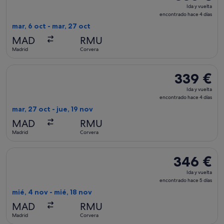
Ida
Ida y vuelta
y
encontrado hace 4 días
vuelta,
mar, 6 oct - mar, 27 oct
encontrado
MAD
RMU
hace
Madrid
Corvera
4 días
Seleccionar vuelo de Binter Canarias, con salida el mar, 27 o
339 €
339 €
Ida
Ida y vuelta
y
encontrado hace 4 días
vuelta,
mar, 27 oct - jue, 19 nov
encontrado
MAD
RMU
hace
Madrid
Corvera
4 días
Seleccionar vuelo de Binter Canarias, con salida el mié, 4 n
346 €
346 €
Ida
Ida y vuelta
y
encontrado hace 5 días
vuelta,
mié, 4 nov - mié, 18 nov
encontrado
MAD
RMU
hace
Madrid
Corvera
5 días