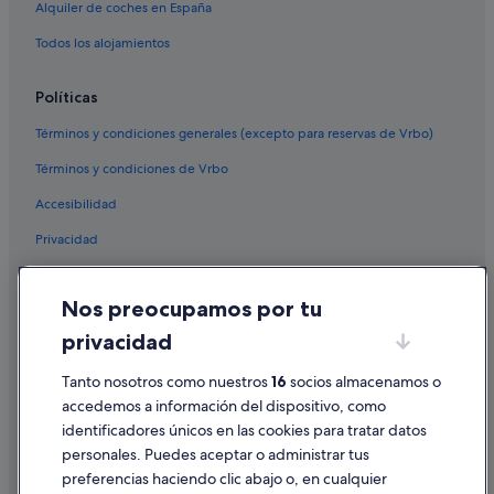
Alquiler de coches en España
Todos los alojamientos
Políticas
Términos y condiciones generales (excepto para reservas de Vrbo)
Términos y condiciones de Vrbo
Accesibilidad
Privacidad
Cookies
Nos preocupamos por tu
Condiciones de uso
privacidad
Información legal/contacto
Tanto nosotros como nuestros
16
socios almacenamos o
Pautas sobre el contenido y cómo denunciar contenido
accedemos a información del dispositivo, como
identificadores únicos en las cookies para tratar datos
Ayuda
personales. Puedes aceptar o administrar tus
Ayuda
preferencias haciendo clic abajo o, en cualquier