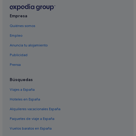
Casas privadas de vacaciones en Baños y Mendigo
Empresa
Pensiones en Baños y Mendigo
Quiénes somos
Playa Senator hoteles en Hacienda del Álamo
Hoteles cerca de Región de Murcia Intl.
Empleo
Apartoteles en Hacienda del Álamo
Anuncia tu alojamiento
Apartamentos en Baños y Mendigo
Publicidad
Casas rurales en Baños y Mendigo
Prensa
Búsquedas
Viajes a España
Hoteles en España
Alquileres vacacionales España
Paquetes de viaje a España
Vuelos baratos en España