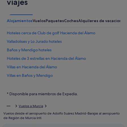
viajes
Alojamientos
Vuelos
Paquetes
Coches
Alquileres de vacaciones
Hoteles cerca de Club de golf Hacienda del Álamo
Valladolises y Lo Jurado hoteles
Baños y Mendigo hoteles
Hoteles de 3 estrellas en Hacienda del Álamo
Villas en Hacienda del Álamo
Villas en Baños y Mendigo
Campings de caravanas en Baños y Mendigo
Hoteles de 5 estrellas en Baños y Mendigo
* Disponible para miembros de Expedia.
Villas en Corverica
Vuelos a Murcia
B&B en Baños y Mendigo
Vuelos desde el aeropuerto de Adolfo Suárez Madrid-Barajas al aeropuerto
Los Martínez del Puerto hoteles
de Región de Murcia Intl.
Casas de campo en Baños y Mendigo