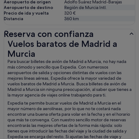
Aeropuerto de origen
Adolfo Suárez Madrid-Barajas
Aeropuerto de destino
Región de Murcia Intl.
Precio de ida y vuelta
320 €
Distancia
360
km
Reserva con confianza
Vuelos baratos de Madrid a Murcia
Vuelos baratos de Madrid a
Murcia
Para buscar billetes de avión de Madrid a Murcia, no hay nada
más cómodo y sencillo que Expedia. Con numerosos
aeropuertos de salida y opciones distintas de vuelos con las
mejores líneas aéreas, Expedia ofrece la mayor variedad de
vuelos baratos de Madrid a Murcia. Busca billetes de avión de
Madrid a Murcia sin ninguna preocupación, al saber que tienes a
la mayor agencia de viajes online trabajando para ti.
Expedia te permite buscar vuelos de Madrid a Murcia en el
mayor número de aerolíneas, por lo que no te costará nada
encontrar una buena oferta para volar en la fecha y en el horario
que más te convenga. Con nuestro sencillo motor de reservas
encontrarás las mejores ofertas de la forma más rápida: solo
tienes que introducir las fechas del viaje y la ciudad de salida y
Expedia se encarga del resto. Si ajustas las fechas de viaje y