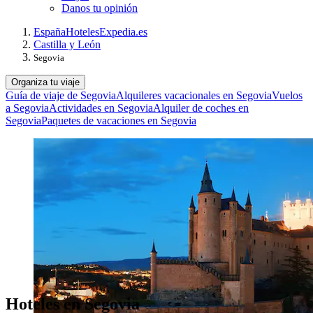
Danos tu opinión
España
Hoteles
Expedia.es
Castilla y León
Segovia
Organiza tu viaje
Guía de viaje de Segovia
Alquileres vacacionales en Segovia
Vuelos
a Segovia
Actividades en Segovia
Alquiler de coches en
Segovia
Paquetes de vacaciones en Segovia
Hoteles en Segovia