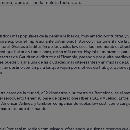
e mano; puede ir en la maleta facturada.
rísticos más populares de la península ibérica, muy amado por turistas y 
para explorar el impresionante patrimonio histórico y monumental de la c
ltural. Gracias a la difusión de los vuelos low cost, los innumerables atr
ntigua historia y tradiciones, están más cerca. Hay infinitas razones par
aestras de Gaudí en el distrito del Eixample, pasando por el aire medieval
 se puede viajar a una de las ciudades más interesantes y animadas de
bién un destino común para los que viajan por motivos de trabajo, quie
s.
tra cerca de la ciudad, a 12 kilómetros al suroeste de Barcelona, es el 
n el aeropuerto tienen su base de operaciones Iberia LAE y Vueling. Entr
 y American Airlines, y también compañías de vuelos low cost, como Easyj
l más transitado del mundo.
el Prat está muy bien comunicado, ofreciendo, a quienes reservan vuelos