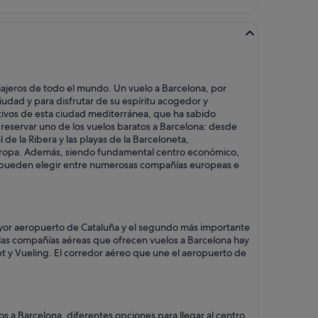
viajeros de todo el mundo. Un vuelo a Barcelona, por
iudad y para disfrutar de su espíritu acogedor y
activos de esta ciudad mediterránea, que ha sabido
a reservar uno de los vuelos baratos a Barcelona: desde
 de la Ribera y las playas de la Barceloneta,
 Europa. Además, siendo fundamental centro económico,
nes pueden elegir entre numerosas compañías europeas e
mayor aeropuerto de Cataluña y el segundo más importante
e las compañías aéreas que ofrecen vuelos a Barcelona hay
et y Vueling. El corredor aéreo que une el aeropuerto de
 a Barcelona, diferentes opciones para llegar al centro.