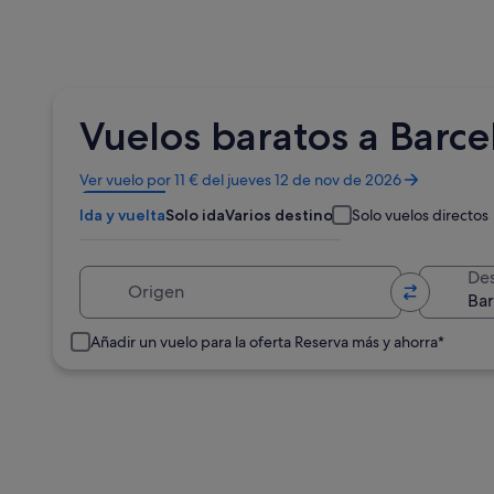
Vuelos baratos a Barce
Se
Ver vuelo por 11 € del jueves 12 de nov de 2026
abre
Ida y vuelta
Solo ida
Varios destinos
Solo vuelos directos
en
una
ventana
Origen
Des
nueva
Añadir un vuelo para la oferta Reserva más y ahorra*