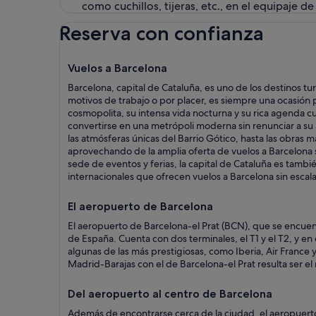
como cuchillos, tijeras, etc., en el equipaje d
Reserva con confianza
Vuelos a Barcelona
Barcelona, capital de Cataluña, es uno de los destinos tu
motivos de trabajo o por placer, es siempre una ocasión 
cosmopolita, su intensa vida nocturna y su rica agenda cu
convertirse en una metrópoli moderna sin renunciar a su a
las atmósferas únicas del Barrio Gótico, hasta las obras m
aprovechando de la amplia oferta de vuelos a Barcelona
sede de eventos y ferias, la capital de Cataluña es tam
internacionales que ofrecen vuelos a Barcelona sin escala
El aeropuerto de Barcelona
El aeropuerto de Barcelona-el Prat (BCN), que se encuen
de España. Cuenta con dos terminales, el T1 y el T2, y e
algunas de las más prestigiosas, como Iberia, Air France
Madrid-Barajas con el de Barcelona-el Prat resulta ser e
Del aeropuerto al centro de Barcelona
Además de encontrarse cerca de la ciudad, el aeropuerto 