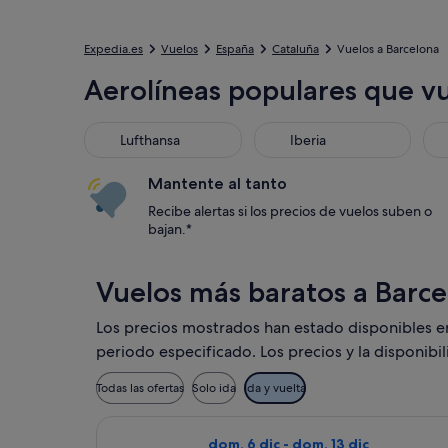
Expedia.es
Vuelos
España
Cataluña
Vuelos a Barcelona
Aerolíneas populares que v
Lufthansa
Iberia
Bri
Lufthansa
Iberia
Mantente al tanto
Recibe alertas si los precios de vuelos suben o
bajan.*
Vuelos más baratos a Barc
Los precios mostrados han estado disponibles en l
periodo especificado. Los precios y la disponibi
Todas las ofertas
Solo ida
Ida y vuelta
Seleccionar vuelo de Vueling Airlin
dom, 6 dic - dom, 13 dic