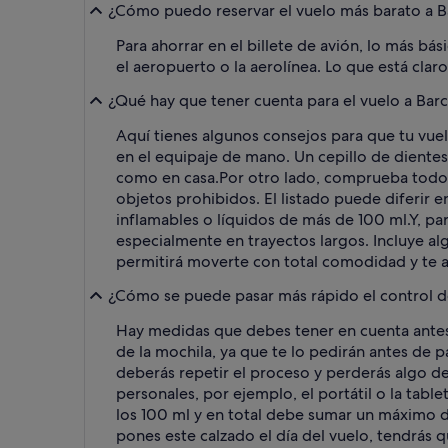
¿Cómo puedo reservar el vuelo más barato a B
Para ahorrar en el billete de avión, lo más bá
el aeropuerto o la aerolínea. Lo que está claro 
¿Qué hay que tener cuenta para el vuelo a Bar
Aquí tienes algunos consejos para que tu vuel
en el equipaje de mano. Un cepillo de dientes,
como en casa.
Por otro lado, comprueba todos
objetos prohibidos. El listado puede diferir 
inflamables o líquidos de más de 100 ml.
Y, pa
especialmente en trayectos largos. Incluye alg
permitirá moverte con total comodidad y te ay
¿Cómo se puede pasar más rápido el control de
Hay medidas que debes tener en cuenta antes 
de la mochila, ya que te lo pedirán antes de p
deberás repetir el proceso y perderás algo de
personales, por ejemplo, el portátil o la tab
los 100 ml y en total debe sumar un máximo de
pones este calzado el día del vuelo, tendrás 