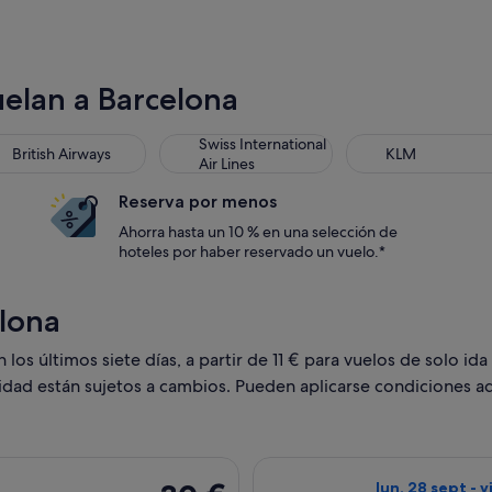
uelan a Barcelona
tish Airways
Swiss International Air Lines
KLM
Swiss International
British Airways
KLM
Air Lines
Reserva por menos
Ahorra hasta un 10 % en una selección de
hoteles por haber reservado un vuelo.*
elona
os últimos siete días, a partir de 11 € para vuelos de solo ida 
lidad están sujetos a cambios. Pueden aplicarse condiciones ad
es, con salida el dom, 6 dic de Mallorca a Barcelona, y vuelta
Seleccionar vuel
30 €
lun, 28 sept - v