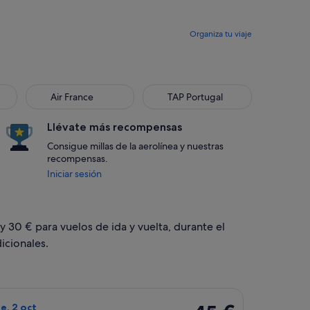
Organiza tu viaje
Air France
TAP Portugal
Air France
TAP Portugal
Llévate más recompensas
Consigue millas de la aerolínea y nuestras
recompensas.
Iniciar sesión
y 30 € para vuelos de ida y vuelta, durante el
icionales.
 el dom, 13 dic, con un precio de 30 €. encontrado hace 17 hora
o de Ryanair, con salida el lun, 28 sept de Londres a Girona, y
45 €
ie, 2 oct