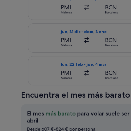
PMI
BCN
Mallorca
Barcelona
Seleccionar vuelo de Air Europa, co
jue, 31 dic - dom, 3 ene
PMI
BCN
Mallorca
Barcelona
Seleccionar vuelo de Iberia, con sa
lun, 22 feb - jue, 4 mar
PMI
BCN
Mallorca
Barcelona
Encuentra el mes más barato
El mes
más barato
para volar suele ser
El
abril
mes
Desde 607 €-824 € por persona.