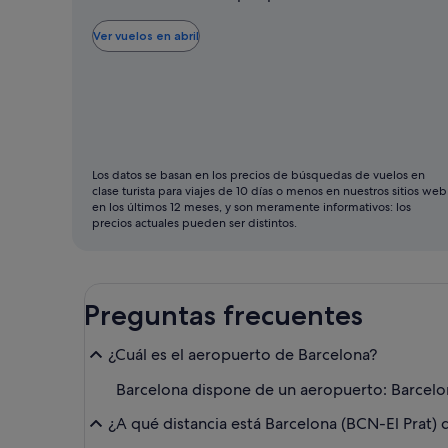
más
barato
Ver vuelos en abril
para
volar
suele
ser
abril
Los datos se basan en los precios de búsquedas de vuelos en
clase turista para viajes de 10 días o menos en nuestros sitios web
en los últimos 12 meses, y son meramente informativos: los
precios actuales pueden ser distintos.
Preguntas frecuentes
¿Cuál es el aeropuerto de Barcelona?
Barcelona dispone de un aeropuerto: Barcelon
¿A qué distancia está Barcelona (BCN-El Prat) 