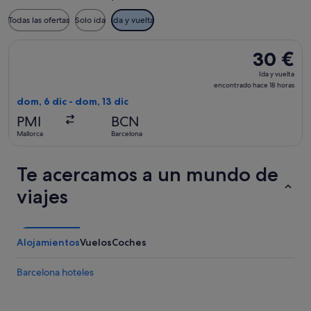
Todas las ofertas
Solo ida
Ida y vuelta
Seleccionar vuelo de Vueling Airlines, con salida el dom, 6 d
30 €
30 €
Ida
Ida y vuelta
y
encontrado hace 18 horas
vuelta,
dom, 6 dic - dom, 13 dic
encontrado
PMI
BCN
hace
Mallorca
Barcelona
18 horas
Te acercamos a un mundo de
viajes
Alojamientos
Vuelos
Coches
Barcelona hoteles