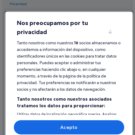
Privacidad
Cookies
Nos preocupamos por tu
Condiciones de uso
privacidad
Información legal/contacto
Tanto nosotros como nuestros
16
socios almacenamos o
Pautas sobre el contenido y cómo denunciar contenido
accedemos a información del dispositivo, como
identificadores únicos en las cookies para tratar datos
Ayuda
personales. Puedes aceptar o administrar tus
Ayuda
preferencias haciendo clic abajo o, en cualquier
momento, a través de la página de la política de
Cancelar un vuelo
privacidad. Tus preferencias se notificarán a nuestros
Cancelar una reserva de hotel o de un alquiler vacacional
socios y no afectarán a los datos de navegación.
Plazos de reembolso
Tanto nosotros como nuestros asociados
tratamos los datos para proporcionar:
Utilizar un cupón de Expedia
Utilizar datos de localización geográfica precisa. Analizar
Documentos para viajes internacionales
activamente las características del dispositivo para su
identificación. Almacenar la información en un dispositivo
Acepto
y/o acceder a ella. Publicidad y contenido personalizados,
medición de publicidad y contenido, investigación de