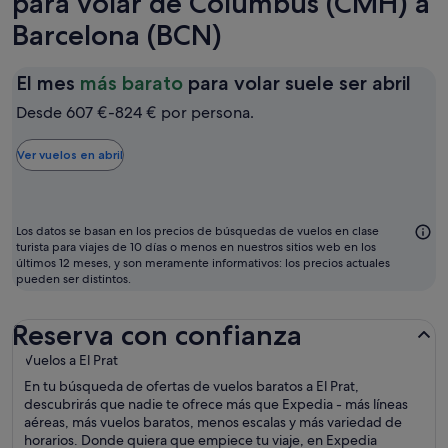
para volar de Columbus (CMH) a
Barcelona (BCN)
El
El mes
más barato
para volar suele ser abril
mes
Desde 607 €-824 € por persona.
más
bar
Ver vuelos en abril
par
vola
sue
Los datos se basan en los precios de búsquedas de vuelos en clase
ser
turista para viajes de 10 días o menos en nuestros sitios web en los
últimos 12 meses, y son meramente informativos: los precios actuales
abri
pueden ser distintos.
Reserva con confianza
Vuelos a El Prat
En tu búsqueda de ofertas de vuelos baratos a El Prat,
descubrirás que nadie te ofrece más que Expedia - más líneas
aéreas, más vuelos baratos, menos escalas y más variedad de
horarios. Donde quiera que empiece tu viaje, en Expedia