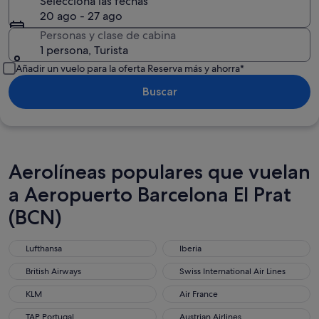
Selecciona las fechas
20 ago - 27 ago
Personas y clase de cabina
1 persona, Turista
Añadir un vuelo para la oferta Reserva más y ahorra*
Buscar
Aerolíneas populares que vuelan
a Aeropuerto Barcelona El Prat
(BCN)
Lufthansa
Iberia
Lufthansa
Iberia
British Airways
Swiss International Air Lines
British Airways
Swiss International Air Lines
KLM
Air France
KLM
Air France
TAP Portugal
Austrian Airlines
TAP Portugal
Austrian Airlines