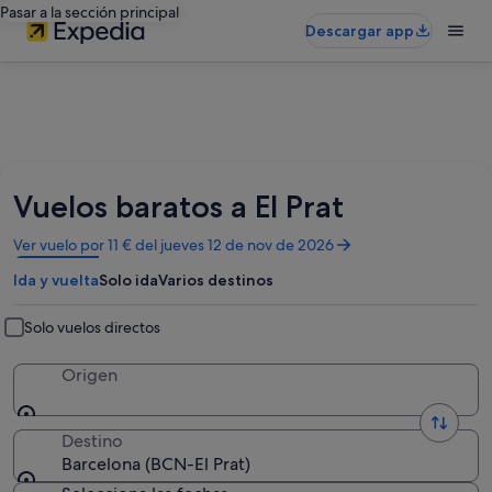
Pasar a la sección principal
Descargar app
Vuelos baratos a El Prat
Se
Ver vuelo por 11 € del jueves 12 de nov de 2026
abre
Ida y vuelta
Solo ida
Varios destinos
en
una
ventana
Solo vuelos directos
nueva
Origen
Destino
Barcelona (BCN-El Prat)