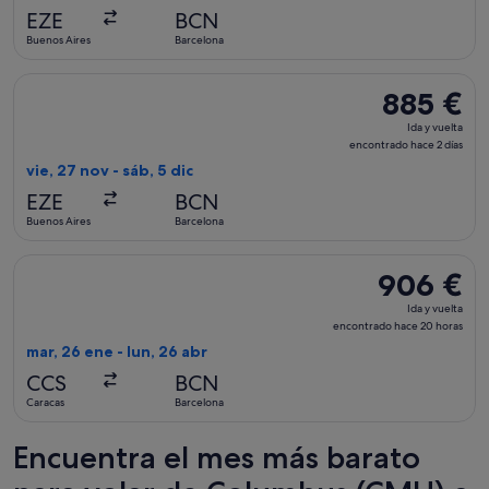
encontrado
EZE
BCN
hace
Buenos Aires
Barcelona
15 horas
Seleccionar vuelo de Lufthansa, con salida el vie, 27 nov de 
885 €
885 €
Ida
Ida y vuelta
y
encontrado hace 2 días
vuelta,
vie, 27 nov - sáb, 5 dic
encontrado
EZE
BCN
hace
Buenos Aires
Barcelona
2 días
Seleccionar vuelo de TAP Portugal, con salida el mar, 26 ene
906 €
906 €
Ida
Ida y vuelta
y
encontrado hace 20 horas
vuelta,
mar, 26 ene - lun, 26 abr
encontrado
CCS
BCN
hace
Caracas
Barcelona
20 horas
Encuentra el mes más barato