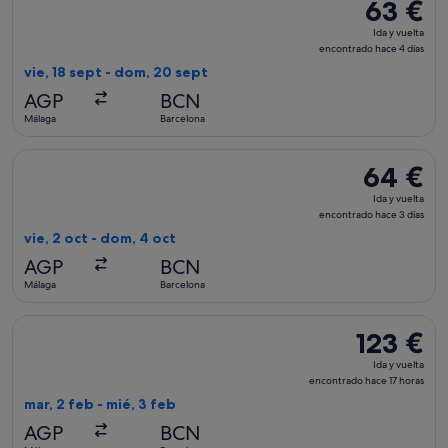
63 €
63 €
Ida
Ida y vuelta
y
encontrado hace 4 días
vuelta,
vie, 18 sept - dom, 20 sept
encontrad
AGP
BCN
hace
Málaga
Barcelona
4 días
Seleccionar vuelo de Vueling Airlines, con salida el vie, 2 o
64 €
64 €
Ida
Ida y vuelta
y
encontrado hace 3 días
vuelta,
vie, 2 oct - dom, 4 oct
encontrado
AGP
BCN
hace
Málaga
Barcelona
3 días
Seleccionar vuelo de Iberia, con salida el mar, 2 feb de Mála
123 €
123 €
Ida
Ida y vuelta
y
encontrado hace 17 horas
vuelta,
mar, 2 feb - mié, 3 feb
encontrado
AGP
BCN
hace