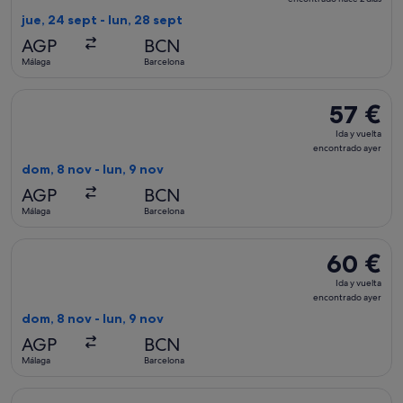
vuelta,
jue, 24 sept - lun, 28 sept
encontrad
AGP
BCN
hace
Málaga
Barcelona
2 días
Seleccionar vuelo de Vueling Airlines, con salida el dom, 8 n
57 €
57 €
Ida
Ida y vuelta
y
encontrado ayer
vuelta,
dom, 8 nov - lun, 9 nov
encontrad
AGP
BCN
ayer
Málaga
Barcelona
Seleccionar vuelo de Vueling Airlines, con salida el dom, 8 
60 €
60 €
Ida
Ida y vuelta
y
encontrado ayer
vuelta,
dom, 8 nov - lun, 9 nov
encontrado
AGP
BCN
ayer
Málaga
Barcelona
Seleccionar vuelo de Vueling Airlines, con salida el vie, 18 