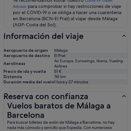
Te recomendamos visitar nuestro
Covid-19 Travel
para comprobar si hay restricciones de viaje
Advisor
por el COVID-19 o se obliga a hacer una cuarentena
en Barcelona (BCN-El Prat) al viajar desde Málaga
(AGP-Costa del Sol).
Información del viaje
Aeropuerto de origen
Málaga
Aeropuerto de destino
El Prat
Air Europa, Eurowings, Iberia, Vueling
Aerolíneas
Airlines
Precio de ida y vuelta
51 €
Distancia
761
km
Duración media del vuelo
1 hora y 37 minutos
Reserva con confianza
Vuelos baratos de Málaga a Barcelona
Vuelos baratos de Málaga a
Barcelona
Para buscar billetes de avión de Málaga a Barcelona, no hay
nada más cómodo y sencillo que Expedia. Con numerosos