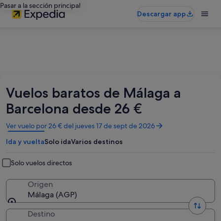
Pasar a la sección principal
Descargar app
Vuelos baratos de Málaga a
Barcelona desde 26 €
Se
Ver vuelo por 26 € del jueves 17 de sept de 2026
abre
Ida y vuelta
Solo ida
Varios destinos
en
una
ventana
Solo vuelos directos
nueva
Origen
Málaga (AGP)
Destino