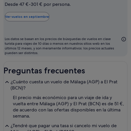
mes
Desde 47 €-301 € por persona.
más
barato
Ver vuelos en septiembre
para
volar
suele
Los datos se basan en los precios de búsquedas de vuelos en clase
ser
turista para viajes de 10 días o menos en nuestros sitios web en los
últimos 12 meses, y son meramente informativos: los precios actuales
septiembre
pueden ser distintos.
Preguntas frecuentes
¿Cuánto cuesta un vuelo de Málaga (AGP) a El Prat
(BCN)?
El precio más económico para un viaje de ida y
vuelta entre Málaga (AGP) y El Prat (BCN) es de 51 €,
de acuerdo con las ofertas disponibles en la última
semana.
¿Tendré que pagar una tasa si cancelo mi vuelo de