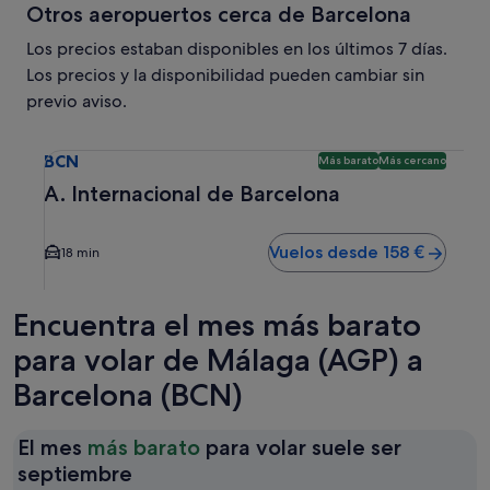
Otros aeropuertos cerca de Barcelona
Los precios estaban disponibles en los últimos 7 días.
Los precios y la disponibilidad pueden cambiar sin
previo aviso.
Selecciona un vuelo a A. Internacional de Barcelona BCN. 
BCN
Más barato
Más cercano
A. Internacional de Barcelona
Vuelos desde 158 €
18 min
Encuentra el mes más barato
para volar de Málaga (AGP) a
Barcelona (BCN)
El mes
más barato
para volar suele ser
El
septiembre