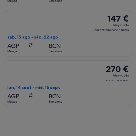
Málaga
Barcelona
17 horas
Seleccionar vuelo de Air Europa, con salida el sáb, 15 ago d
147 €
147 €
Ida
Ida y vuelta
y
encontrado hace 5 horas
vuelta,
sáb, 15 ago - sáb, 22 ago
encontrado
AGP
BCN
hace
Málaga
Barcelona
5 horas
Seleccionar vuelo de Eurowings, con salida el lun, 14 sept d
270 €
270 €
Ida
Ida y vuelta
y
encontrado ayer
vuelta,
lun, 14 sept - mié, 16 sept
encontrado
AGP
BCN
ayer
Málaga
Barcelona