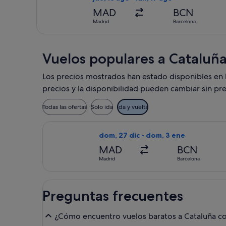
MAD
BCN
Madrid
Barcelona
Vuelos populares a Cataluñ
Los precios mostrados han estado disponibles en lo
precios y la disponibilidad pueden cambiar sin pre
Todas las ofertas
Solo ida
Ida y vuelta
Seleccionar vuelo de Iberia, con sal
dom, 27 dic - dom, 3 ene
MAD
BCN
Madrid
Barcelona
Preguntas frecuentes
¿Cómo encuentro vuelos baratos a Cataluña con