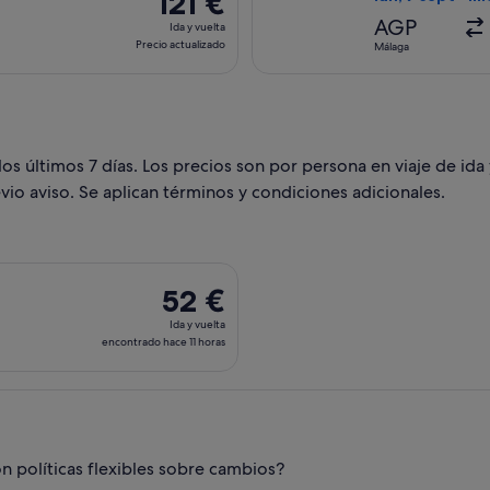
121 €
3 días
Ida
AGP
Ida y vuelta
y
Precio actualizado
Málaga
vuelta,
Precio
actualizado
a
s últimos 7 días. Los precios son por persona en viaje de ida 
vio aviso. Se aplican términos y condiciones adicionales.
ida el dom, 27 dic de Madrid a Barcelona, y vuelta el dom, 3 e
52 €
52 €
Ida
Ida y vuelta
y
encontrado hace 11 horas
vuelta,
encontrado
hace
11 horas
 políticas flexibles sobre cambios?