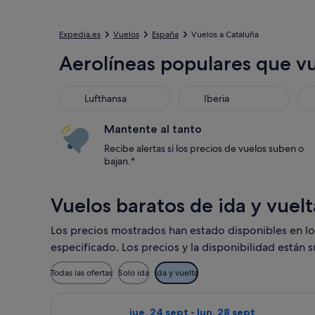
Expedia.es
Vuelos
España
Vuelos a Cataluña
Aerolíneas populares que v
Lufthansa
Iberia
Mantente al tanto
Recibe alertas si los precios de vuelos suben o
bajan.*
Vuelos baratos de ida y vuel
Los precios mostrados han estado disponibles en los 
especificado. Los precios y la disponibilidad están 
Todas las ofertas
Solo ida
Ida y vuelta
Seleccionar vuelo de Vueling Airlines, 
jue, 24 sept - lun, 28 sept