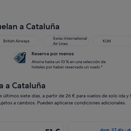
uelan a Cataluña
Swiss International
British Airways
KLM
Air Lines
Reserva por menos
Ahorra hasta un 10 % en una selección de
hoteles por haber reservado un vuelo.*
ta a Cataluña
últimos siete días, a partir de 26 € para vuelos de solo ida y 
sujetos a cambios. Pueden aplicarse condiciones adicionales.
con salida el jue, 24 sept de Málaga a Barcelona, y vuelta el l
Seleccionar vuel
51 €
dom, 27 dic - 