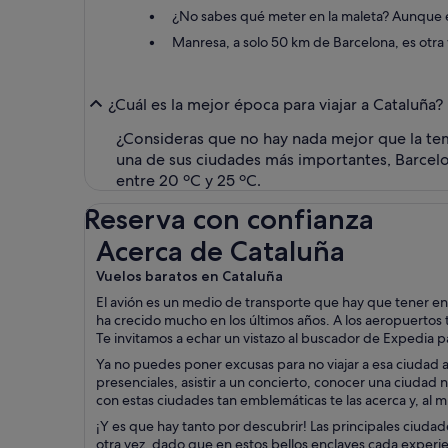
¿No sabes qué meter en la maleta? Aunque es
Manresa, a solo 50 km de Barcelona, es otra
¿Cuál es la mejor época para viajar a Cataluña?
¿Consideras que no hay nada mejor que la tem
una de sus ciudades más importantes, Barcelo
entre 20 ºC y 25 ºC.
Reserva con confianza
Acerca de Cataluña
Acerca de Cataluña
Vuelos baratos en Cataluña
El avión es un medio de transporte que hay que tener en
ha crecido mucho en los últimos años. A los aeropuertos 
Te invitamos a echar un vistazo al buscador de Expedia 
Ya no puedes poner excusas para no viajar a esa ciudad a
presenciales, asistir a un concierto, conocer una ciudad 
con estas ciudades tan emblemáticas te las acerca y, al m
¡Y es que hay tanto por descubrir! Las principales ciudad
otra vez, dado que en estos bellos enclaves cada experien