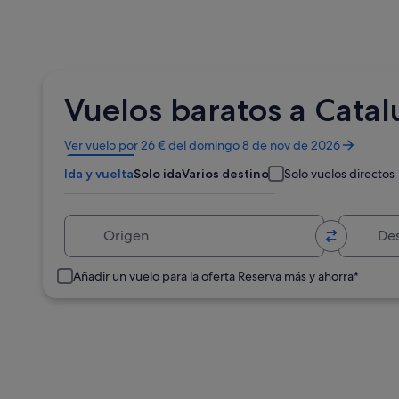
Vuelos baratos a Cata
Se
Ver vuelo por 26 € del domingo 8 de nov de 2026
abre
Ida y vuelta
Solo ida
Varios destinos
Solo vuelos directos
en
una
ventana
Origen
Destino
nueva
Añadir un vuelo para la oferta Reserva más y ahorra*