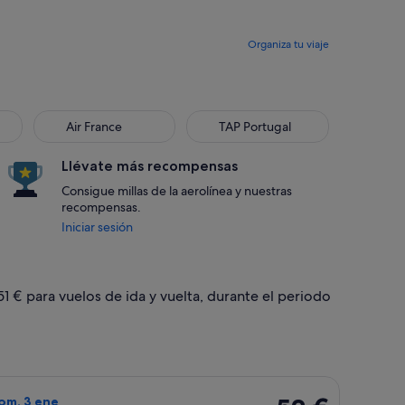
Organiza tu viaje
Air France
TAP Portugal
Llévate más recompensas
Consigue millas de la aerolínea y nuestras
recompensas.
Iniciar sesión
51 € para vuelos de ida y vuelta, durante el periodo
un, 28 sept, con un precio de 51 €. encontrado ayer
o de Iberia, con salida el dom, 27 dic de Madrid a Barcelona, 
52 €
dom, 3 ene