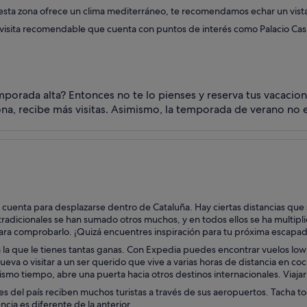
ta zona ofrece un clima mediterráneo, te recomendamos echar un vistazo
 visita recomendable que cuenta con puntos de interés como Palacio Cas
porada alta? Entonces no te lo pienses y reserva tus vacacio
na, recibe más visitas. Asimismo, la temporada de verano no e
 cuenta para desplazarse dentro de Cataluña. Hay ciertas distancias qu
tradicionales se han sumado otros muchos, y en todos ellos se ha multipl
para comprobarlo. ¡Quizá encuentres inspiración para tu próxima escapad
 la que le tienes tantas ganas. Con Expedia puedes encontrar vuelos low 
nueva o visitar a un ser querido que vive a varias horas de distancia en c
ismo tiempo, abre una puerta hacia otros destinos internacionales. Viajar 
es del país reciben muchos turistas a través de sus aeropuertos. Tacha tod
cia es diferente de la anterior.