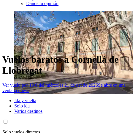
Danos tu opinión
Vuelos baratos a Cornellà de
Llobregat
Ver vuelo por 13 € del miércoles 21 de oct de 2026
Se abre en una
ventana nueva
Ida y vuelta
Solo ida
Varios destinos
Solo vuelos directos