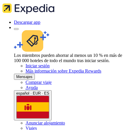
Descargar app
Los miembros pueden ahorrar al menos un 10 % en más de
100 000 hoteles de todo el mundo tras iniciar sesión.
Iniciar sesión
Más información sobre Expedia Rewards
Mensajes
Comprar viaje
Ayuda
español · EUR · ES
Anunciar alojamiento
Viajes