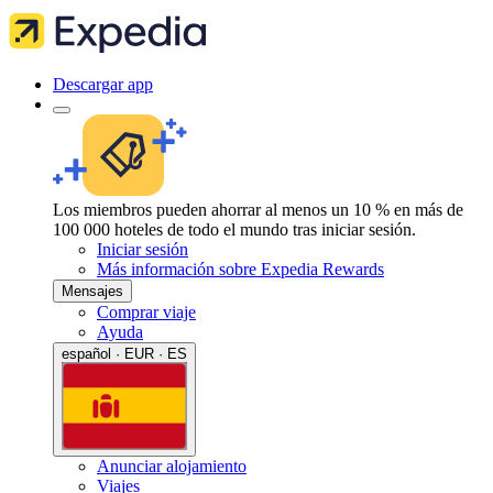
Descargar app
Los miembros pueden ahorrar al menos un 10 % en más de
100 000 hoteles de todo el mundo tras iniciar sesión.
Iniciar sesión
Más información sobre Expedia Rewards
Mensajes
Comprar viaje
Ayuda
español · EUR · ES
Anunciar alojamiento
Viajes