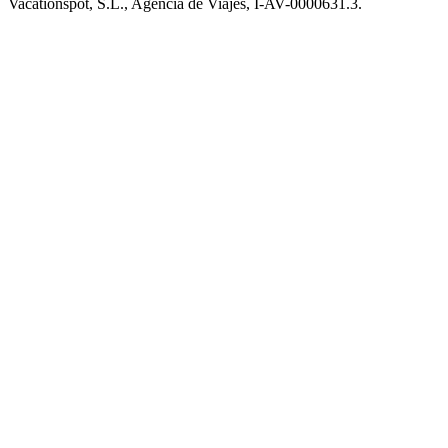
Vacationspot, S.L., Agencia de Viajes, I-AV-0000631.3.