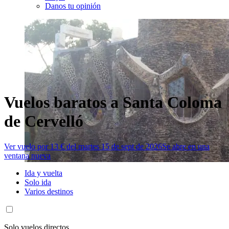
Danos tu opinión
Vuelos baratos a Santa Coloma
de Cervelló
Ver vuelo por 13 € del martes 15 de sept de 2026
Se abre en una
ventana nueva
Ida y vuelta
Solo ida
Varios destinos
Solo vuelos directos