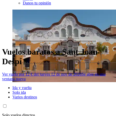
Danos tu opinión
Vuelos baratos a Sant Joan
Despí
Ver vuelo por 12 € del jueves 12 de nov de 2026
Se abre en una
ventana nueva
Ida y vuelta
Solo ida
Varios destinos
Solo vuelos directos