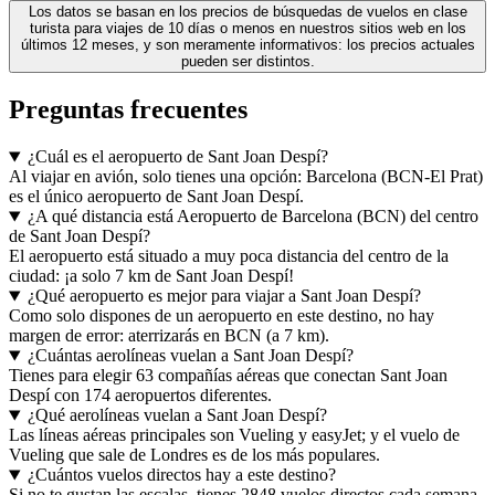
Los datos se basan en los precios de búsquedas de vuelos en clase
turista para viajes de 10 días o menos en nuestros sitios web en los
últimos 12 meses, y son meramente informativos: los precios actuales
pueden ser distintos.
Preguntas frecuentes
¿Cuál es el aeropuerto de Sant Joan Despí?
Al viajar en avión, solo tienes una opción: Barcelona (BCN-El Prat)
es el único aeropuerto de Sant Joan Despí.
¿A qué distancia está Aeropuerto de Barcelona (BCN) del centro
de Sant Joan Despí?
El aeropuerto está situado a muy poca distancia del centro de la
ciudad: ¡a solo 7 km de Sant Joan Despí!
¿Qué aeropuerto es mejor para viajar a Sant Joan Despí?
Como solo dispones de un aeropuerto en este destino, no hay
margen de error: aterrizarás en BCN (a 7 km).
¿Cuántas aerolíneas vuelan a Sant Joan Despí?
Tienes para elegir 63 compañías aéreas que conectan Sant Joan
Despí con 174 aeropuertos diferentes.
¿Qué aerolíneas vuelan a Sant Joan Despí?
Las líneas aéreas principales son Vueling y easyJet; y el vuelo de
Vueling que sale de Londres es de los más populares.
¿Cuántos vuelos directos hay a este destino?
Si no te gustan las escalas, tienes 2848 vuelos directos cada semana.