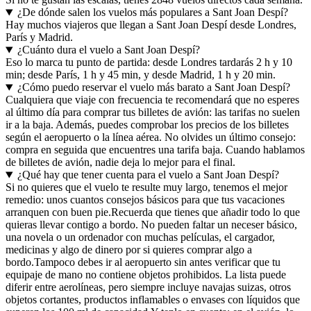
¿De dónde salen los vuelos más populares a Sant Joan Despí?
Hay muchos viajeros que llegan a Sant Joan Despí desde Londres,
París y Madrid.
¿Cuánto dura el vuelo a Sant Joan Despí?
Eso lo marca tu punto de partida: desde Londres tardarás 2 h y 10
min; desde París, 1 h y 45 min, y desde Madrid, 1 h y 20 min.
¿Cómo puedo reservar el vuelo más barato a Sant Joan Despí?
Cualquiera que viaje con frecuencia te recomendará que no esperes
al último día para comprar tus billetes de avión: las tarifas no suelen
ir a la baja. Además, puedes comprobar los precios de los billetes
según el aeropuerto o la línea aérea. No olvides un último consejo:
compra en seguida que encuentres una tarifa baja. Cuando hablamos
de billetes de avión, nadie deja lo mejor para el final.
¿Qué hay que tener cuenta para el vuelo a Sant Joan Despí?
Si no quieres que el vuelo te resulte muy largo, tenemos el mejor
remedio: unos cuantos consejos básicos para que tus vacaciones
arranquen con buen pie.
Recuerda que tienes que añadir todo lo que
quieras llevar contigo a bordo. No pueden faltar un neceser básico,
una novela o un ordenador con muchas películas, el cargador,
medicinas y algo de dinero por si quieres comprar algo a
bordo.
Tampoco debes ir al aeropuerto sin antes verificar que tu
equipaje de mano no contiene objetos prohibidos. La lista puede
diferir entre aerolíneas, pero siempre incluye navajas suizas, otros
objetos cortantes, productos inflamables o envases con líquidos que