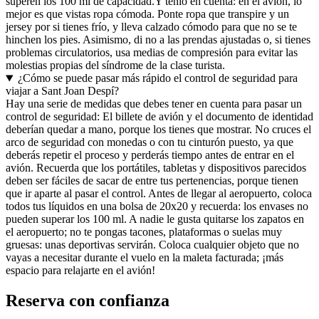
superen los 100 ml de capacidad.
Y tenlo en cuenta: en el avión, lo
mejor es que vistas ropa cómoda. Ponte ropa que transpire y un
jersey por si tienes frío, y lleva calzado cómodo para que no se te
hinchen los pies. Asimismo, di no a las prendas ajustadas o, si tienes
problemas circulatorios, usa medias de compresión para evitar las
molestias propias del síndrome de la clase turista.
¿Cómo se puede pasar más rápido el control de seguridad para
viajar a Sant Joan Despí?
Hay una serie de medidas que debes tener en cuenta para pasar un
control de seguridad: El billete de avión y el documento de identidad
deberían quedar a mano, porque los tienes que mostrar. No cruces el
arco de seguridad con monedas o con tu cinturón puesto, ya que
deberás repetir el proceso y perderás tiempo antes de entrar en el
avión. Recuerda que los portátiles, tabletas y dispositivos parecidos
deben ser fáciles de sacar de entre tus pertenencias, porque tienen
que ir aparte al pasar el control. Antes de llegar al aeropuerto, coloca
todos tus líquidos en una bolsa de 20x20 y recuerda: los envases no
pueden superar los 100 ml. A nadie le gusta quitarse los zapatos en
el aeropuerto; no te pongas tacones, plataformas o suelas muy
gruesas: unas deportivas servirán. Coloca cualquier objeto que no
vayas a necesitar durante el vuelo en la maleta facturada; ¡más
espacio para relajarte en el avión!
Reserva con confianza