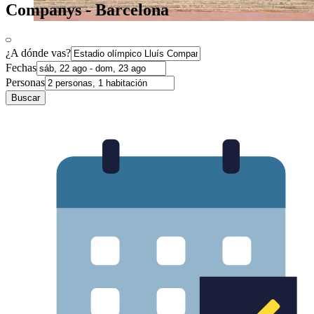
Companys - Barcelona
¿A dónde vas?
Fechas
Personas
Buscar