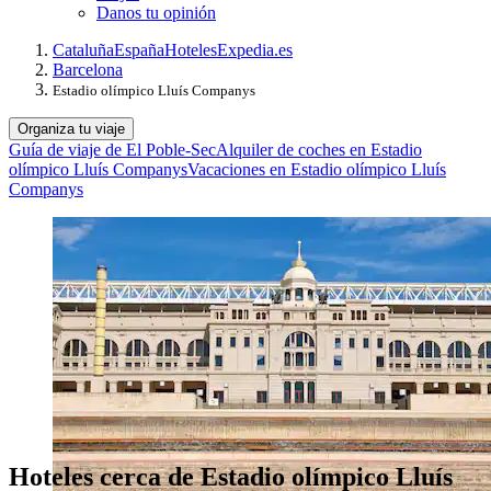
Danos tu opinión
Cataluña
España
Hoteles
Expedia.es
Barcelona
Estadio olímpico Lluís Companys
Organiza tu viaje
Guía de viaje de El Poble-Sec
Alquiler de coches en Estadio
olímpico Lluís Companys
Vacaciones en Estadio olímpico Lluís
Companys
Hoteles cerca de Estadio olímpico Lluís