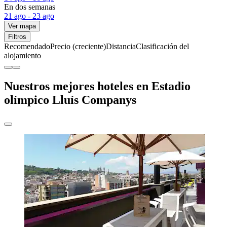
En dos semanas
21 ago - 23 ago
Ver mapa
Filtros
Recomendado
Precio (creciente)
Distancia
Clasificación del
alojamiento
Nuestros mejores hoteles en Estadio
olímpico Lluís Companys