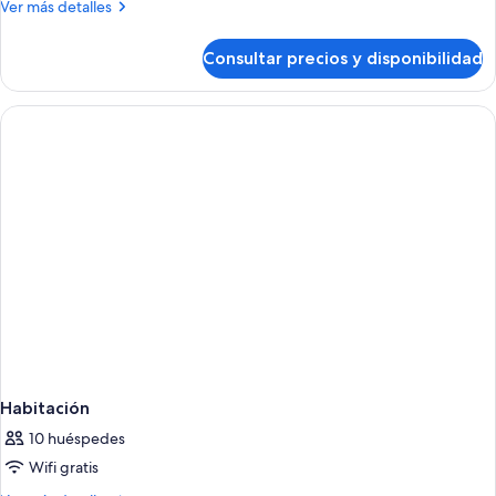
Más
Ver más detalles
detalles
de
Consultar precios y disponibilidad
Apartamento
superior,
patio
(Eixample)
Habitación
10 huéspedes
Wifi gratis