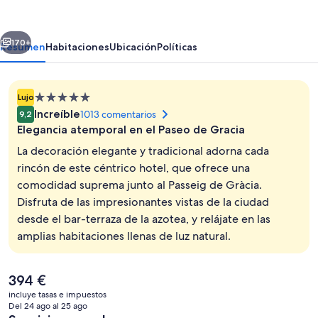
&
Spa
erior
Siguiente
Barcelona
170+
Resumen
Habitaciones
Ubicación
Políticas
Alojamiento
Lujo
de
Increíble
1013 comentarios
9,2
5.0 estrellas
Elegancia atemporal en el Paseo de Gracia
La decoración elegante y tradicional adorna cada
rincón de este céntrico hotel, que ofrece una
comodidad suprema junto al Passeig de Gràcia.
Terraza en la azotea
Disfruta de las impresionantes vistas de la ciudad
desde el bar-terraza de la azotea, y relájate en las
amplias habitaciones llenas de luz natural.
El
394 €
precio
incluye tasas e impuestos
actual
Del 24 ago al 25 ago
es