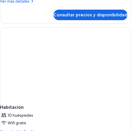
Más
Ver más detalles
detalles
de
Consultar precios y disponibilidad
Habitación
Habitación
10 huéspedes
Wifi gratis