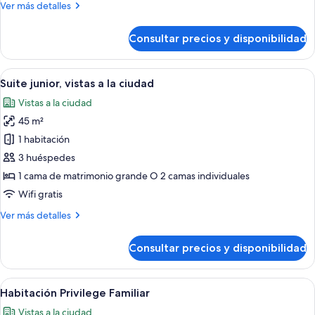
Más
Ver más detalles
Gracia
detalles
de
Consultar precios y disponibilidad
Privilege
Paseo
de
Abrir
Una habitación de hotel con una cama 
3
Gracia
Suite junior, vistas a la ciudad
todas
Vistas a la ciudad
las
45 m²
fotos
de
1 habitación
Suite
3 huéspedes
junior,
1 cama de matrimonio grande O 2 camas individuales
vistas
Wifi gratis
a
Más
Ver más detalles
la
detalles
ciudad
de
Consultar precios y disponibilidad
Suite
junior,
vistas
Abrir
Una habitación de hotel con cama, escrit
5
a
Habitación Privilege Familiar
todas
la
Vistas a la ciudad