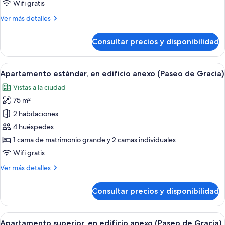
Wifi gratis
edificio
Más
Ver más detalles
anexo
detalles
(Paseo
de
Consultar precios y disponibilidad
de
Apartamento,
terraza,
Gracia)
en
Abrir
Una habitación de hotel con cama, una
4
edificio
Apartamento estándar, en edificio anexo (Paseo de Gracia)
todas
anexo
Vistas a la ciudad
(Paseo
las
de
75 m²
fotos
Gracia)
de
2 habitaciones
Apartamento
4 huéspedes
estándar,
1 cama de matrimonio grande y 2 camas individuales
en
Wifi gratis
edificio
Más
Ver más detalles
anexo
detalles
(Paseo
de
Consultar precios y disponibilidad
de
Apartamento
estándar,
Gracia)
en
Abrir
Una habitación de hotel con cama, una
7
edificio
Apartamento superior, en edificio anexo (Paseo de Gracia)