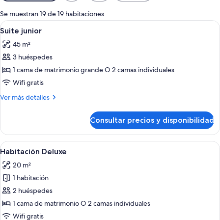
disponibles
para
Se muestran 19 de 19 habitaciones
las
Abrir
Una habitación de hotel con una cama
4
Suite junior
habitaciones
todas
45 m²
las
3 huéspedes
fotos
de
1 cama de matrimonio grande O 2 camas individuales
Suite
Wifi gratis
junior
Más
Ver más detalles
detalles
de
Consultar precios y disponibilidad
Suite
junior
Abrir
Habitación de hotel con una cama, un e
4
Habitación Deluxe
todas
20 m²
las
1 habitación
fotos
de
2 huéspedes
Habitación
1 cama de matrimonio O 2 camas individuales
Deluxe
Wifi gratis