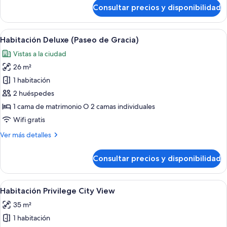
de
Consultar precios y disponibilidad
Suite
Abrir
Habitación de hotel con una cama grand
4
Habitación Deluxe (Paseo de Gracia)
todas
Vistas a la ciudad
las
26 m²
fotos
de
1 habitación
Habitación
2 huéspedes
Deluxe
1 cama de matrimonio O 2 camas individuales
(Paseo
Wifi gratis
de
Más
Ver más detalles
Gracia)
detalles
de
Consultar precios y disponibilidad
Habitación
Deluxe
(Paseo
Abrir
Habitación de hotel con cama, escritori
4
de
Habitación Privilege City View
todas
Gracia)
35 m²
las
1 habitación
fotos