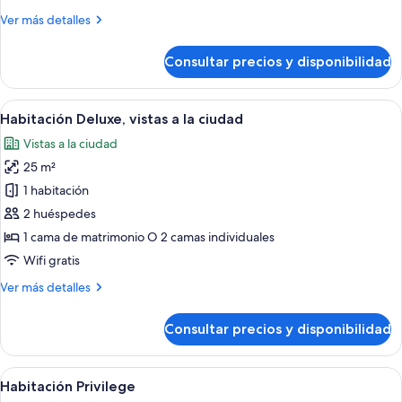
Más
Ver más detalles
detalles
de
Consultar precios y disponibilidad
Habitación
Deluxe
Abrir
Habitación de hotel con cama, mesita d
4
Habitación Deluxe, vistas a la ciudad
todas
Vistas a la ciudad
las
25 m²
fotos
de
1 habitación
Habitación
2 huéspedes
Deluxe,
1 cama de matrimonio O 2 camas individuales
vistas
Wifi gratis
a
Más
Ver más detalles
la
detalles
ciudad
de
Consultar precios y disponibilidad
Habitación
Deluxe,
vistas
Abrir
Una habitación de hotel con una cama,
5
a
Habitación Privilege
todas
la