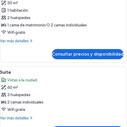
30 m²
ciudad
las
1 habitación
fotos
de
2 huéspedes
Habitación
1 cama de matrimonio O 2 camas individuales
Privilege
Wifi gratis
Más
Ver más detalles
detalles
de
Consultar precios y disponibilidad
Habitación
Privilege
Abrir
Un espacio de estudio con escritorio, s
8
Suite
todas
Vistas a la ciudad
las
60 m²
fotos
de
3 huéspedes
Suite
2 camas individuales
Wifi gratis
Más
Ver más detalles
detalles