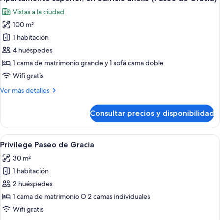
todas
anexo
Vistas a la ciudad
(Paseo
las
de
100 m²
fotos
Gracia)
de
1 habitación
Apartamento
4 huéspedes
superior,
1 cama de matrimonio grande y 1 sofá cama doble
en
Wifi gratis
edificio
Más
Ver más detalles
anexo
detalles
(Paseo
de
Consultar precios y disponibilidad
de
Apartamento
superior,
Gracia)
en
Abrir
Una habitación de hotel con una cama g
4
edificio
Privilege Paseo de Gracia
todas
anexo
30 m²
(Paseo
las
de
1 habitación
fotos
Gracia)
de
2 huéspedes
Privilege
1 cama de matrimonio O 2 camas individuales
Paseo
Wifi gratis
de