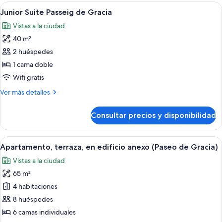
Abrir
Habitación de hotel con televisor de pa
5
Junior Suite Passeig de Gracia
todas
Vistas a la ciudad
las
40 m²
fotos
de
2 huéspedes
Junior
1 cama doble
Suite
Wifi gratis
Passeig
Más
Ver más detalles
de
detalles
Gracia
de
Consultar precios y disponibilidad
Junior
Suite
Passeig
Abrir
Un salón moderno con sofá, mesa de ce
5
de
Apartamento, terraza, en edificio anexo (Paseo de Gracia)
todas
Gracia
Vistas a la ciudad
las
65 m²
fotos
de
4 habitaciones
Apartamento,
8 huéspedes
terraza,
6 camas individuales
en