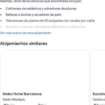
Además, otros de los servicios que encontrarás incluyen:
Colchones viscoelásticos y edredones de plumas
Bañeras o duchas y secadores de pelo
Televisiones de plasma de 40 pulgadas con canales por cable
Armarios o roperos, hervidores eléctricos y calefacción
Ver más acerca de este alojamiento
Alojamientos similares
Nobu Hotel Barcelona
Eurostar
Nobu
Eurostar
Nobu Hotel Barcelona
Eurost
Hotel
Grand
Sants-Montjuïc
Centro 
Barcelona
Marina