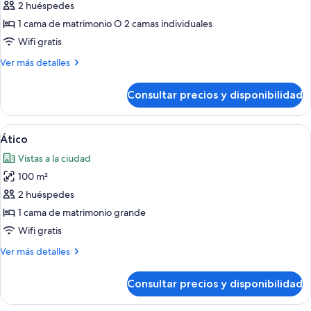
de
2 huéspedes
Habitación
1 cama de matrimonio O 2 camas individuales
Privilege
Wifi gratis
City
Más
Ver más detalles
View
detalles
de
Consultar precios y disponibilidad
Habitación
Privilege
City
Abrir
Habitación de hotel con un ventanal g
11
View
Ático
todas
Vistas a la ciudad
las
100 m²
fotos
de
2 huéspedes
Ático
1 cama de matrimonio grande
Wifi gratis
Más
Ver más detalles
detalles
de
Consultar precios y disponibilidad
Ático