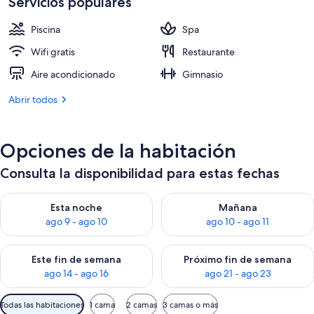
Servicios populares
de
394 €
Piscina
Spa
Wifi gratis
Restaurante
Aire acondicionado
Gimnasio
Abrir todos
Opciones de la habitación
Consulta la disponibilidad para estas fechas
Consulta la disponibilidad para esta noche, ago 9 - ago 10
Consulta la disponibilidad par
Esta noche
Mañana
ago 9 - ago 10
ago 10 - ago 11
Consulta la disponibilidad para este fin de semana, ago 14 - a
Consulta la disponibilidad par
Este fin de semana
Próximo fin de semana
ago 14 - ago 16
ago 21 - ago 23
Filtros
Todas las habitaciones
1 cama
2 camas
3 camas o más