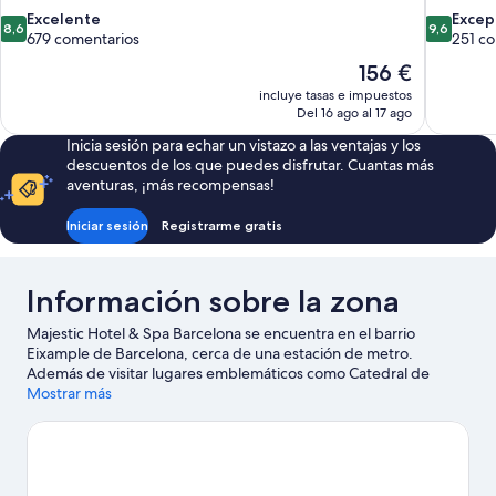
8.6
9.6
Excelente
Excep
8,6
9,6
sobre
sobre
679 comentarios
251 c
10,
10,
El
156 €
Excelente,
Excepcion
precio
incluye tasas e impuestos
679 comentarios
251 comen
actual
Del 16 ago al 17 ago
es
Inicia sesión para echar un vistazo a las ventajas y los
de
descuentos de los que puedes disfrutar. Cuantas más
156 €
aventuras, ¡más recompensas!
Iniciar sesión
Registrarme gratis
Información sobre la zona
Majestic Hotel & Spa Barcelona se encuentra en el barrio
Eixample de Barcelona, cerca de una estación de metro.
Además de visitar lugares emblemáticos como Catedral de
Barcelona y Casa Batlló, podrás apreciar la belleza natural de
Mostrar más
Playa de La Barceloneta o Park Güell. Jardines del Príncipe de
Girona y Museo Marítimo de Barcelona también merecen la
pena. En las inmediaciones podrás practicar actividades como
paseos en moto de agua, esquí acuático y windsurf, así que
disfrutarás como nunca en el agua.
Ver guía de viaje de