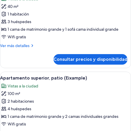
ciudad
las
40 m²
fotos
de
1 habitación
Habitación
3 huéspedes
Privilege
1 cama de matrimonio grande y 1 sofá cama individual grande
Familiar
Wifi gratis
Más
Ver más detalles
detalles
de
Consultar precios y disponibilidad
Habitación
Privilege
Familiar
Abrir
Un patio al aire libre con mesa y sillas,
4
Apartamento superior, patio (Eixample)
todas
Vistas a la ciudad
las
100 m²
fotos
de
2 habitaciones
Apartamento
4 huéspedes
superior,
1 cama de matrimonio grande y 2 camas individuales grandes
patio
Wifi gratis
(Eixample)