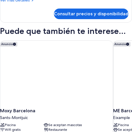
Ver más detalles
detalles
de
Consultar precios y disponibilidad
Habitación
Puede que también te interese...
Moxy Barcelona
ME Barc
Anuncio
Anuncio
Moxy Barcelona
ME Barc
Sants-Montjuïc
Eixample
Piscina
Se aceptan mascotas
Piscina
Wifi gratis
Restaurante
Se acept