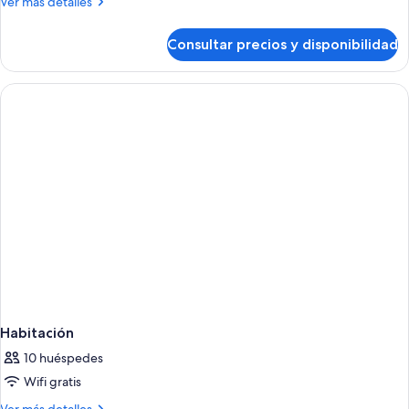
Más
Ver más detalles
detalles
de
Consultar precios y disponibilidad
Habitación
Habitación
10 huéspedes
Wifi gratis
Más