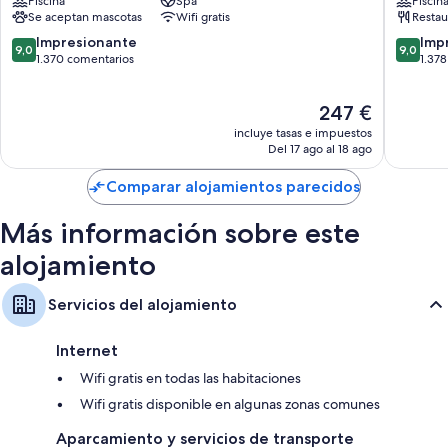
Piscina
Spa
Piscin
Sants-
Centro
Se aceptan mascotas
Wifi gratis
Restau
Montjuïc
de
Barcelo
9.0
9.0
Impresionante
Imp
9,0
9,0
sobre
sobre
1.370 comentarios
1.37
10,
10,
Impresionante,
Impresi
El
247 €
1.370 comentarios
1.378 co
precio
incluye tasas e impuestos
actual
Del 17 ago al 18 ago
es
de
Comparar alojamientos parecidos
247 €
Más información sobre este
alojamiento
Servicios del alojamiento
Internet
Wifi gratis en todas las habitaciones
Wifi gratis disponible en algunas zonas comunes
Aparcamiento y servicios de transporte