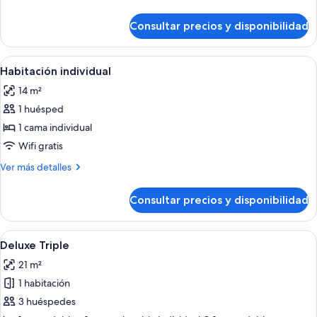
1
detalles
cama
de
Consultar precios y disponibilidad
Habitación
doble
con
o
1
Abrir
Habitación de hotel con cama, escritori
2
4
cama
Habitación individual
todas
doble
individuales
14 m²
o
las
2
1 huésped
fotos
individuales
de
1 cama individual
Habitación
Wifi gratis
individual
Más
Ver más detalles
detalles
de
Consultar precios y disponibilidad
Habitación
individual
Abrir
Habitación de hotel con una cama gra
4
Deluxe Triple
todas
21 m²
las
1 habitación
fotos
de
3 huéspedes