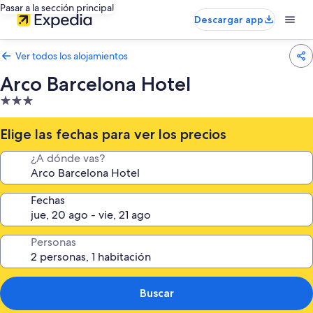
Pasar a la sección principal
Descargar app
Ver todos los alojamientos
Arco Barcelona Hotel
Alojamiento
de
3.0 estrellas
Elige las fechas para ver los precios
¿A dónde vas?
Fechas
Personas
Buscar