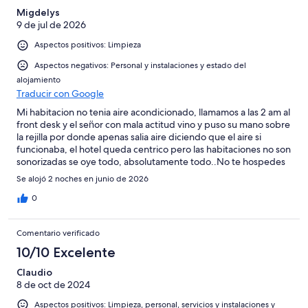
Migdelys
9 de jul de 2026
Aspectos positivos: Limpieza
Aspectos negativos: Personal y instalaciones y estado del
alojamiento
Traducir con Google
Mi habitacion no tenia aire acondicionado, llamamos a las 2 am al
front desk y el sen̈or con mala actitud vino y puso su mano sobre
la rejilla por donde apenas salia aire diciendo que el aire si
funcionaba, el hotel queda centrico pero las habitaciones no son
sonorizadas se oye todo, absolutamente todo..No te hospedes
ahi si lo que quieres es descansar
Se alojó 2 noches en junio de 2026
0
Comentario verificado
10/10 Excelente
Claudio
8 de oct de 2024
Aspectos positivos: Limpieza, personal, servicios y instalaciones y