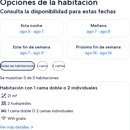
Opciones de la habitación
Consulta la disponibilidad para estas fechas
Consulta la disponibilidad para esta noche, ago 6 - ago 7
Consulta la disponibilidad pa
Esta noche
Mañana
ago 6 - ago 7
ago 7 - ago 8
Consulta la disponibilidad para este fin de semana, ago 7 - ag
Consulta la disponibilidad par
Este fin de semana
Próximo fin de semana
ago 7 - ago 9
ago 14 - ago 16
Filtros
Todas las habitaciones
1 cama
2 camas
disponibles
para
Se muestran 3 de 3 habitaciones
las
Abrir
Habitación de hotel con una cama grande
6
Habitación con 1 cama doble o 2 individuales
habitaciones
todas
21 m²
las
2 huéspedes
fotos
de
1 cama doble O 2 camas individuales
Habitación
Wifi gratis
con
Más
Ver más detalles