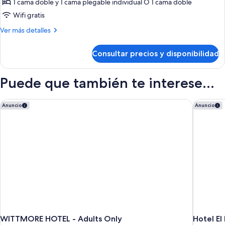
Deluxe
1 cama doble y 1 cama plegable individual O 1 cama doble
Triple
Wifi gratis
Más
Ver más detalles
detalles
de
Consultar precios y disponibilidad
Deluxe
Triple
Puede que también te interese...
WITTMORE HOTEL - Adults Only
Hotel El
Anuncio
Anuncio
WITTMORE HOTEL - Adults Only
Hotel El