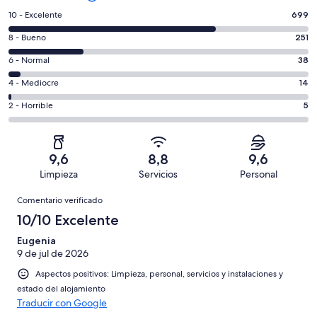
699
10 - Excelente
699
comentarios
251
8 - Bueno
251
de
comentarios
un
38
6 - Normal
38
de
total
comentarios
un
14
4 - Mediocre
14
de
de
total
comentarios
1007
un
5
2 - Horrible
5
de
de
con
total
comentarios
1007
un
una
de
de
con
total
puntuación
1007
un
una
de
9,6
8,8
9,6
de
con
total
puntuación
1007
Limpieza
Servicios
Personal
10
una
de
de
con
Comentarios
-
puntuación
1007
8
Comentario verificado
una
Excelente
de
con
-
puntuación
10/10 Excelente
6
una
Bueno
de
-
puntuación
Eugenia
4
Normal
9 de jul de 2026
de
-
2
Aspectos positivos: Limpieza, personal, servicios y instalaciones y
Mediocre
-
estado del alojamiento
Horrible
Traducir con Google