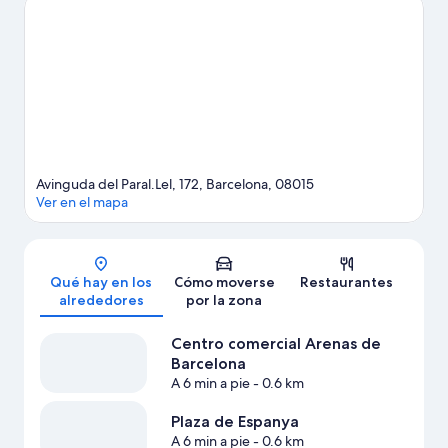
evento especial? Puedes consultar el calendario de Camp Nou o
Estadio olímpico Lluís Companys. Los huéspedes destacan la
ubicación de este hotel por la proximidad de varios atractivos
turísticos.
Ver guía de viaje de Barcelona
Avinguda del Paral.Lel, 172, Barcelona, 08015
Ver en el mapa
Mapa
Qué hay en los
Cómo moverse
Restaurantes
alrededores
por la zona
Centro comercial Arenas de
Barcelona
A 6 min a pie
- 0.6 km
Plaza de Espanya
A 6 min a pie
- 0.6 km