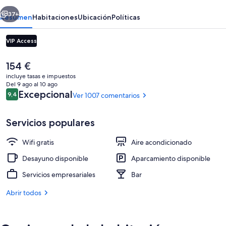
erior
Siguiente
37+
Resumen
Habitaciones
Ubicación
Políticas
VIP Access
El
154 €
precio
incluye tasas e impuestos
actual
Del 9 ago al 10 ago
es
Comentarios
Excepcional
9,4
Ver 1007 comentarios
9,4 de 10
de
154 €
Servicios populares
Fachada del alojamiento
Wifi gratis
Aire acondicionado
Desayuno disponible
Aparcamiento disponible
Servicios empresariales
Bar
Abrir todos