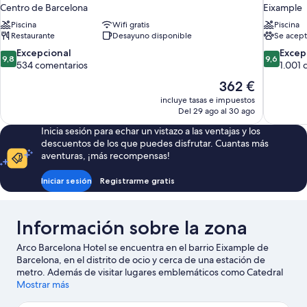
Centro de Barcelona
Eixample
Piscina
Wifi gratis
Piscina
Restaurante
Desayuno disponible
Se acept
9.8
9.6
Excepcional
Excep
9,8
9,6
sobre
sobre
534 comentarios
1.001 
10,
10,
El
362 €
Excepcional,
Excepcion
precio
incluye tasas e impuestos
534 comentarios
1.001 com
actual
Del 29 ago al 30 ago
es
Inicia sesión para echar un vistazo a las ventajas y los
de
descuentos de los que puedes disfrutar. Cuantas más
362 €
aventuras, ¡más recompensas!
Iniciar sesión
Registrarme gratis
Información sobre la zona
Arco Barcelona Hotel se encuentra en el barrio Eixample de
Barcelona, en el distrito de ocio y cerca de una estación de
metro. Además de visitar lugares emblemáticos como Catedral
de Barcelona y Casa Batlló, podrás apreciar la belleza natural de
Mostrar más
Playa de La Barceloneta o Montjuïc. ¿Te apetece disfrutar de un