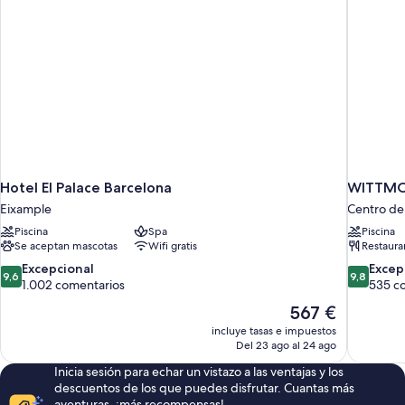
vistas
a
la
ciudad
Hotel El Palace Barcelona
WITTMOR
Eixample
Centro de
Piscina
Spa
Piscina
Se aceptan mascotas
Wifi gratis
Restaura
9.6
9.8
Excepcional
Excep
9,6
9,8
sobre
sobre
1.002 comentarios
535 c
10,
10,
El
567 €
Excepcional,
Excepcion
precio
incluye tasas e impuestos
1.002 comentarios
535 comen
actual
Del 23 ago al 24 ago
es
Inicia sesión para echar un vistazo a las ventajas y los
de
descuentos de los que puedes disfrutar. Cuantas más
567 €
aventuras, ¡más recompensas!