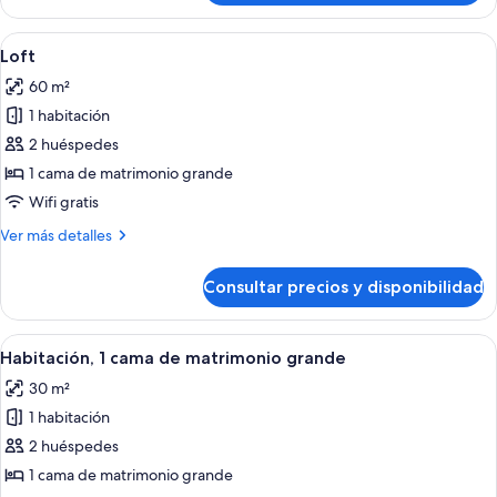
Club,
2
Abrir
Una habitación de hotel moderna con u
10
camas
Loft
todas
individuales
60 m²
las
1 habitación
fotos
de
2 huéspedes
Loft
1 cama de matrimonio grande
Wifi gratis
Más
Ver más detalles
detalles
de
Consultar precios y disponibilidad
Loft
Abrir
Una habitación de hotel moderna con u
4
Habitación, 1 cama de matrimonio grande
todas
30 m²
las
1 habitación
fotos
de
2 huéspedes
Habitación,
1 cama de matrimonio grande