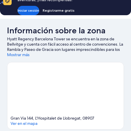
Iniciar sesión
Registrarme gratis
Información sobre la zona
Hyatt Regency Barcelona Tower se encuentra en la zona de
Bellvitge y cuenta con fácil acceso al centro de convenciones. La
Rambla y Paseo de Gracia son lugares imprescindibles para los
amantes de las tiendas; añádelos a tu itinerario junto a
Mostrar más
fantásticos parajes naturales como Montjuïc y Playa de La
Barceloneta. ¿Te apetece disfrutar de un evento especial?
Puedes buscar el calendario de Camp Nou. Si quieres opciones
para una noche diferente, Parque del Fòrum es un buen punto
de partida.
Ver guía de viaje de L'Hospitalet de Llobregat
Gran Via 144, L'Hospitalet de Llobregat, 08907
Ver en el mapa