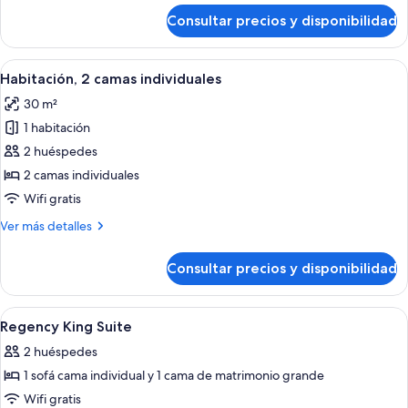
de
Consultar precios y disponibilidad
Suite
ejecutiva
(Regency)
Abrir
Habitación de hotel con dos camas, un e
3
Habitación, 2 camas individuales
todas
30 m²
las
1 habitación
fotos
de
2 huéspedes
Habitación,
2 camas individuales
2
Wifi gratis
camas
Más
Ver más detalles
individuales
detalles
de
Consultar precios y disponibilidad
Habitación,
2
camas
Abrir
Minibar, caja fuerte, cortinas opacas y
9
individuales
Regency King Suite
todas
2 huéspedes
las
1 sofá cama individual y 1 cama de matrimonio grande
fotos
de
Wifi gratis