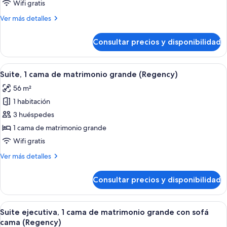
1
Wifi gratis
cama
Más
Ver más detalles
de
detalles
matrimonio
de
Consultar precios y disponibilidad
Habitación,
grande
1
cama
Abrir
Una sala de estar moderna con vista a 
8
de
Suite, 1 cama de matrimonio grande (Regency)
todas
matrimonio
56 m²
grande
las
1 habitación
fotos
de
3 huéspedes
Suite,
1 cama de matrimonio grande
1
Wifi gratis
cama
Más
Ver más detalles
de
detalles
matrimonio
de
Consultar precios y disponibilidad
Suite,
grande
1
(Regency)
cama
Abrir
Habitación de hotel con bañera, mesit
6
de
Suite ejecutiva, 1 cama de matrimonio grande con sofá
todas
matrimonio
cama (Regency)