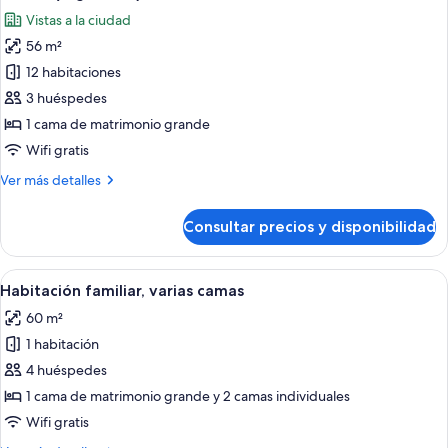
vistas
las
Vistas a la ciudad
a
fotos
la
56 m²
de
ciudad
12 habitaciones
Suite
ejecutiva,
3 huéspedes
1
1 cama de matrimonio grande
cama
Wifi gratis
de
Más
Ver más detalles
matrimonio
detalles
grande,
de
Consultar precios y disponibilidad
Suite
vistas
ejecutiva,
a
1
Abrir
Habitación de hotel con dos camas, un e
la
4
cama
Habitación familiar, varias camas
todas
ciudad
de
60 m²
matrimonio
las
(High
grande,
1 habitación
fotos
Floor)
vistas
de
4 huéspedes
a
Habitación
la
1 cama de matrimonio grande y 2 camas individuales
ciudad
familiar,
Wifi gratis
(High
varias