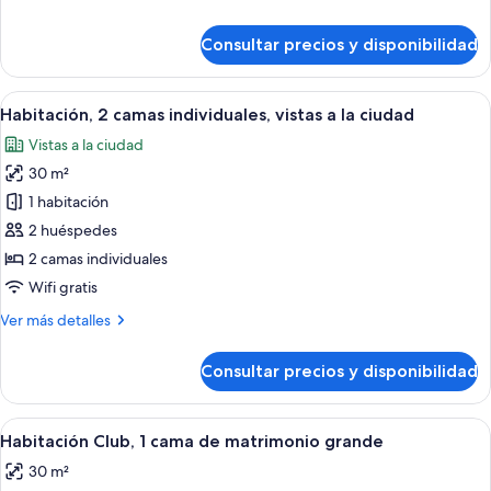
matrimonio
detalles
grande,
de
Consultar precios y disponibilidad
vistas
Habitación,
1
a
cama
Abrir
Habitación de hotel con una cama gran
la
6
de
Habitación, 2 camas individuales, vistas a la ciudad
todas
ciudad
matrimonio
Vistas a la ciudad
grande,
las
vistas
30 m²
fotos
a
de
1 habitación
la
Habitación,
ciudad
2 huéspedes
2
2 camas individuales
camas
Wifi gratis
individuales,
Más
Ver más detalles
vistas
detalles
a
de
Consultar precios y disponibilidad
la
Habitación,
2
ciudad
camas
Abrir
Una habitación de hotel moderna con u
6
individuales,
Habitación Club, 1 cama de matrimonio grande
todas
vistas
30 m²
a
las