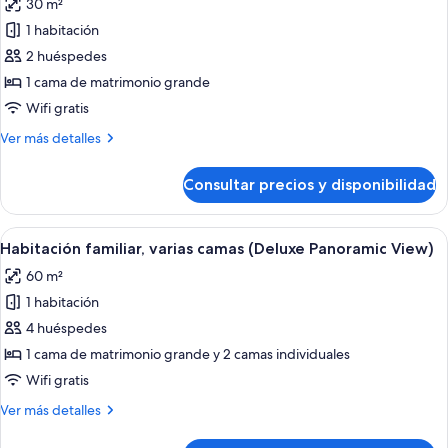
30 m²
de
ciudad
1 habitación
Habitación
Club,
2 huéspedes
1
1 cama de matrimonio grande
cama
Wifi gratis
de
Más
Ver más detalles
matrimonio
detalles
grande,
de
Consultar precios y disponibilidad
Habitación
vistas
Club,
a
1
Abrir
Habitación de hotel con dos camas, un e
la
4
cama
Habitación familiar, varias camas (Deluxe Panoramic View)
todas
ciudad
de
60 m²
matrimonio
las
grande,
1 habitación
fotos
vistas
de
4 huéspedes
a
Habitación
la
1 cama de matrimonio grande y 2 camas individuales
ciudad
familiar,
Wifi gratis
varias
Más
Ver más detalles
camas
detalles
(Deluxe
de