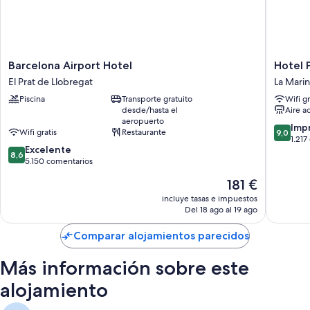
Barcelona
Hotel
Barcelona Airport Hotel
Hotel P
Airport
Porta
El Prat de Llobregat
La Marin
Hotel
Fira
Piscina
Transporte gratuito
Wifi gr
El
La
desde/hasta el
Aire a
Prat
Marina
aeropuerto
de
del
9.0
Imp
Wifi gratis
Restaurante
9,0
Llobregat
Port
sobre
1.217
8.6
Excelente
10,
8,6
sobre
5.150 comentarios
Impresi
10,
1.217 co
El
181 €
Excelente,
precio
5.150 comentarios
incluye tasas e impuestos
actual
Del 18 ago al 19 ago
es
de
Comparar alojamientos parecidos
181 €
Más información sobre este
alojamiento