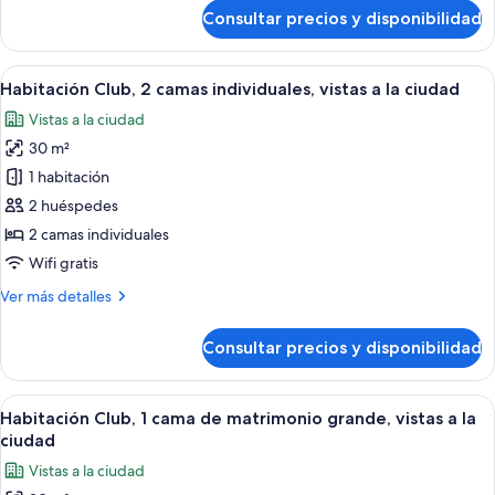
matrimonio
de
Consultar precios y disponibilidad
Habitación
grande
Deluxe,
(Panoramic
1
Abrir
Habitación de hotel con una cama grand
View)
5
cama
Habitación Club, 2 camas individuales, vistas a la ciudad
todas
de
Vistas a la ciudad
matrimonio
las
grande
30 m²
fotos
(Panoramic
de
1 habitación
View)
Habitación
2 huéspedes
Club,
2 camas individuales
2
Wifi gratis
camas
Más
Ver más detalles
individuales,
detalles
vistas
de
Consultar precios y disponibilidad
a
Habitación
Club,
la
2
Abrir
Una sala moderna con un sofá modular,
ciudad
5
camas
Habitación Club, 1 cama de matrimonio grande, vistas a la
todas
individuales,
ciudad
vistas
las
Vistas a la ciudad
a
fotos
la