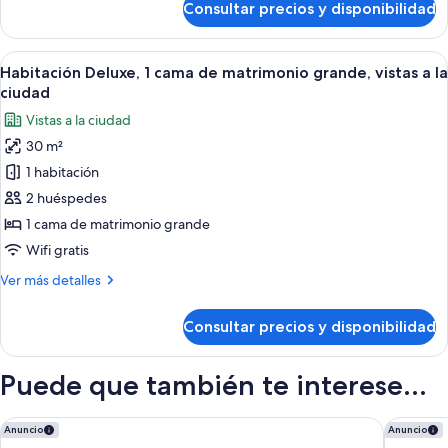
Consultar precios y disponibilidad
Habitación
Panoramic
familiar,
View)
varias
Abrir
Habitación de hotel con una cama grand
6
camas
Habitación Deluxe, 1 cama de matrimonio grande, vistas a la
todas
(Deluxe
ciudad
Panoramic
las
Vistas a la ciudad
View)
fotos
30 m²
de
1 habitación
Habitación
Deluxe,
2 huéspedes
1
1 cama de matrimonio grande
cama
Wifi gratis
de
Más
Ver más detalles
matrimonio
detalles
grande,
de
Consultar precios y disponibilidad
Habitación
vistas
Deluxe,
a
1
Puede que también te interese...
la
cama
ciudad
de
matrimonio
Hotel El Palace Barcelona
WITTMOR
Anuncio
Anuncio
grande,