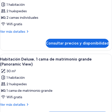
1 habitación
fotos
de
2 huéspedes
Habitación
2 camas individuales
Deluxe,
Wifi gratis
2
Más
Ver más detalles
camas
detalles
individuales
de
Consultar precios y disponibilidad
Habitación
(Panoramic
Deluxe,
View)
2
Abrir
Una habitación de hotel moderna con u
7
camas
Habitación Deluxe, 1 cama de matrimonio grande
todas
individuales
(Panoramic View)
(Panoramic
las
30 m²
View)
fotos
1 habitación
de
2 huéspedes
Habitación
Deluxe,
1 cama de matrimonio grande
1
Wifi gratis
cama
Más
Ver más detalles
de
detalles