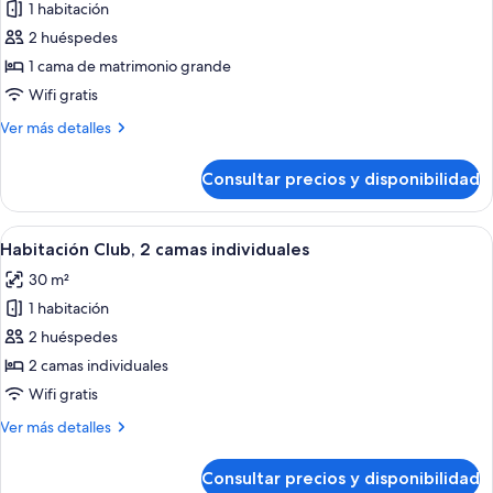
la
1 habitación
fotos
ciudad
de
2 huéspedes
Habitación
1 cama de matrimonio grande
Club,
Wifi gratis
1
Más
Ver más detalles
cama
detalles
de
de
Consultar precios y disponibilidad
Habitación
matrimonio
Club,
grande
1
Abrir
Habitación de hotel con una cama grand
4
cama
Habitación Club, 2 camas individuales
todas
de
30 m²
matrimonio
las
grande
1 habitación
fotos
de
2 huéspedes
Habitación
2 camas individuales
Club,
Wifi gratis
2
Más
Ver más detalles
camas
detalles
individuales
de
Consultar precios y disponibilidad
Habitación