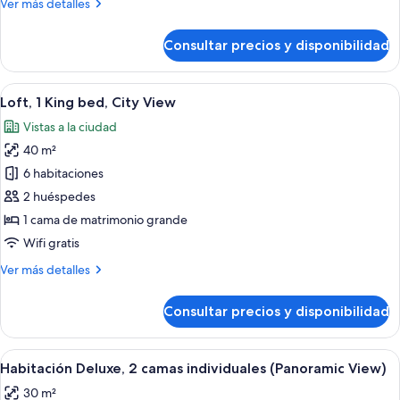
Floor)
Más
Ver más detalles
camas
detalles
de
Consultar precios y disponibilidad
Habitación
familiar,
varias
Abrir
Una habitación de hotel moderna con u
5
camas
Loft, 1 King bed, City View
todas
Vistas a la ciudad
las
40 m²
fotos
de
6 habitaciones
Loft,
2 huéspedes
1
1 cama de matrimonio grande
King
Wifi gratis
bed,
Más
Ver más detalles
City
detalles
View
de
Consultar precios y disponibilidad
Loft,
1
King
Abrir
Habitación de hotel con dos camas, un e
3
bed,
Habitación Deluxe, 2 camas individuales (Panoramic View)
todas
City
30 m²
View
las