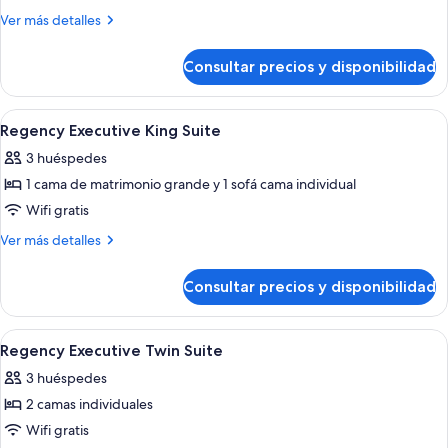
Regency
Más
Ver más detalles
King
detalles
de
Suite
Consultar precios y disponibilidad
Regency
King
Suite
Abrir
Minibar, caja fuerte, cortinas opacas y
8
Regency Executive King Suite
todas
3 huéspedes
las
1 cama de matrimonio grande y 1 sofá cama individual
fotos
de
Wifi gratis
Regency
Más
Ver más detalles
Executive
detalles
de
King
Consultar precios y disponibilidad
Regency
Suite
Executive
King
Abrir
Minibar, caja fuerte, cortinas opacas y
8
Suite
Regency Executive Twin Suite
todas
3 huéspedes
las
2 camas individuales
fotos
de
Wifi gratis