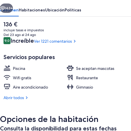
Tower
erior
Siguiente
143+
Resumen
Habitaciones
Ubicación
Políticas
El
136 €
precio
incluye tasas e impuestos
actual
Del 23 ago al 24 ago
es
Comentarios
Increíble
9,0
Ver 1221 comentarios
9,0 de 10
de
136 €
Servicios populares
Piscina
Se aceptan mascotas
Bar de copas
Wifi gratis
Restaurante
Aire acondicionado
Gimnasio
Abrir todos
Opciones de la habitación
Consulta la disponibilidad para estas fechas