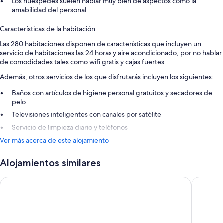
Los huéspedes suelen hablar muy bien de aspectos como la
amabilidad del personal
Características de la habitación
Las 280 habitaciones disponen de características que incluyen un
servicio de habitaciones las 24 horas y aire acondicionado, por no hablar
de comodidades tales como wifi gratis y cajas fuertes.
Además, otros servicios de los que disfrutarás incluyen los siguientes:
Baños con artículos de higiene personal gratuitos y secadores de
pelo
Televisiones inteligentes con canales por satélite
Servicio de limpieza diario y teléfonos
Ver más acerca de este alojamiento
Alojamientos similares
Barcelona Airport Hotel
Hotel Por