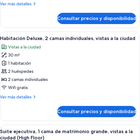
Regency
Más
Ver más detalles
Executive
detalles
de
Twin
Consultar precios y disponibilidad
Regency
Suite
Executive
Twin
Abrir
Habitación de hotel con una cama gran
6
Suite
Habitación Deluxe, 2 camas individuales, vistas a la ciudad
todas
Vistas a la ciudad
las
30 m²
fotos
de
1 habitación
Habitación
2 huéspedes
Deluxe,
2 camas individuales
2
Wifi gratis
camas
Más
Ver más detalles
individuales,
detalles
vistas
de
Consultar precios y disponibilidad
a
Habitación
Deluxe,
la
2
Abrir
Una sala de estar moderna con un tele
ciudad
12
camas
Suite ejecutiva, 1 cama de matrimonio grande, vistas a la
todas
individuales,
ciudad (High Floor)