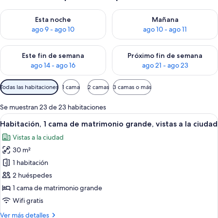
Consulta la disponibilidad para esta noche, ago 9 - ago 10
Consulta la disponibilidad par
Esta noche
Mañana
ago 9 - ago 10
ago 10 - ago 11
Consulta la disponibilidad para este fin de semana, ago 14 - a
Consulta la disponibilidad par
Este fin de semana
Próximo fin de semana
ago 14 - ago 16
ago 21 - ago 23
Filtros
Todas las habitaciones
1 cama
2 camas
3 camas o más
disponibles
para
Se muestran 23 de 23 habitaciones
las
Abrir
Una habitación de hotel con cama, tele
4
Habitación, 1 cama de matrimonio grande, vistas a la ciudad
habitaciones
todas
Vistas a la ciudad
las
30 m²
fotos
de
1 habitación
Habitación,
2 huéspedes
1
1 cama de matrimonio grande
cama
Wifi gratis
de
Más
Ver más detalles