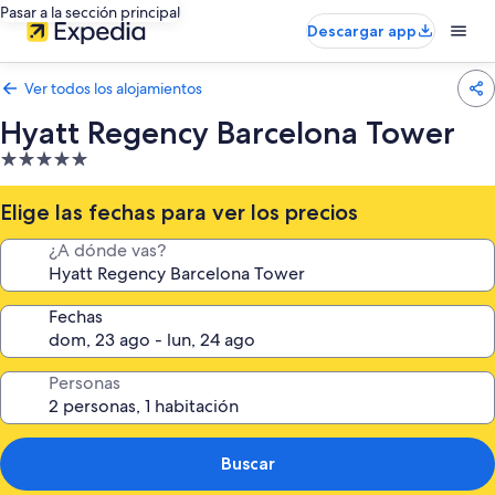
Pasar a la sección principal
Descargar app
Ver todos los alojamientos
Hyatt Regency Barcelona Tower
Alojamiento
de
5.0 estrellas
Elige las fechas para ver los precios
¿A dónde vas?
Fechas
Personas
Buscar