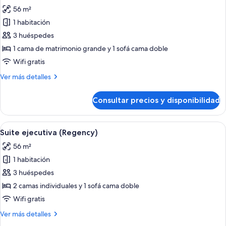
grande
las
56 m²
(Regency)
fotos
1 habitación
de
3 huéspedes
Suite
ejecutiva,
1 cama de matrimonio grande y 1 sofá cama doble
1
Wifi gratis
cama
Más
Ver más detalles
de
detalles
matrimonio
de
Consultar precios y disponibilidad
Suite
grande
ejecutiva,
con
1
Abrir
Una habitación de hotel moderna con un
sofá
6
cama
Suite ejecutiva (Regency)
todas
de
cama
56 m²
matrimonio
las
(Regency)
grande
1 habitación
fotos
con
de
3 huéspedes
sofá
Suite
cama
2 camas individuales y 1 sofá cama doble
(Regency)
ejecutiva
Wifi gratis
(Regency)
Más
Ver más detalles
detalles