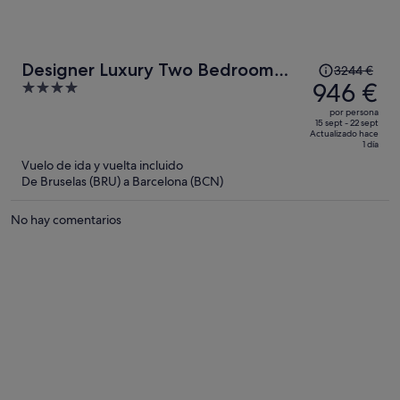
El
Designer Luxury Two Bedroom
3244 €
precio
946 €
4
Apartment
era
out
por persona
de
of
15 sept - 22 sept
Actualizado hace
3244 €,
5
1 día
ahora
Vuelo de ida y vuelta incluido
es
De Bruselas (BRU) a Barcelona (BCN)
de
946 €
No hay comentarios
por
persona