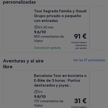
3 horas
personalizadas
adulto
Tour Sagrada Familia y Gaudí Grupo privado o pequeño con
Ruta por B
Tour Sagrada Familia y Gaudí
Grupo privado o pequeño
con entradas
La
4 h 30 min
9.6
9,6/10
duración
El
91 €
sobre
853 comentarios de
de
precio
Viator
10
la
incluye tasas e
es
impuestos
con
actividad
Cancelación gratuita
por adulto
de
853
es
91 €
comentarios
de
por
Aventuras y al aire
Ver las 37 actividades
4 horas
adulto
libre
y
Barcelona Tour en bicicleta o E-Bike de 3 horas : Puntos dest
Barcelona 
30 minutos
Barcelona Tour en bicicleta o
E-Bike de 3 horas : Puntos
destacados y joyas...
La
3 h
9.8
9,8/10
duración
El
31 €
sobre
737 comentarios de
de
precio
Viator
10
la
incluye tasas e