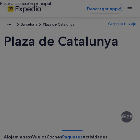
Pasar a la sección principal
Descargar app
Organiza tu viaje
Barcelona
Plaza de Catalunya
Plaza de Catalunya
Fotos
de
Plaza
25
de
Catalunya
Alojamientos
Vuelos
Coches
Paquetes
Actividades