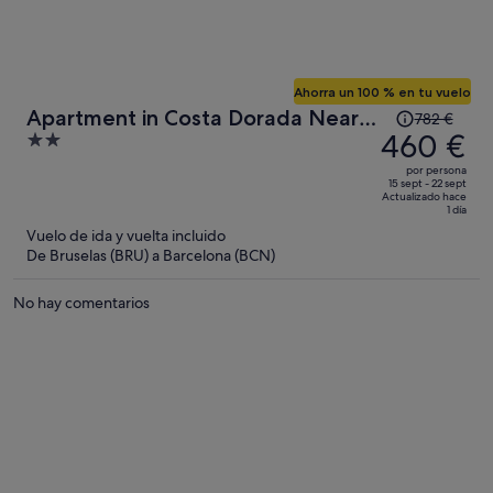
Ahorra un 100 % en tu vuelo
El
Apartment in Costa Dorada Near
782 €
precio
460 €
2
the Beach
era
out
por persona
de
of
15 sept - 22 sept
Actualizado hace
782 €,
5
1 día
ahora
Vuelo de ida y vuelta incluido
es
De Bruselas (BRU) a Barcelona (BCN)
de
460 €
No hay comentarios
por
persona