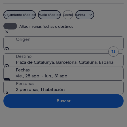
Alojamiento añadido
Vuelo añadido
Coche
Turista
Una plaza con un edificio grande iden
Añadir varias fechas o destinos
Origen
Destino
Plaza de Catalunya, Barcelona, Cataluña, España
Fechas
vie., 28 ago. - lun., 31 ago.
Personas
2 personas, 1 habitación
Buscar
Ver mapa