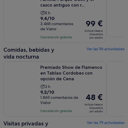
casco antiguo con r...
La
8 h
9.4
9,4/10
duración
El
99 €
sobre
3.468 comentarios
de
precio
de Viator
10
la
incluye tasas e
es
impuestos
con
actividad
Cancelación gratuita
por adulto
de
3468
es
99 €
comentarios
de
Comidas, bebidas y
Ver las 96 actividades
por
8 horas
vida nocturna
adulto
Premiado Show de Flamenco en Tablao Cordobes con opci
Excursión 
Premiado Show de Flamenco
en Tablao Cordobes con
opción de Cena
La
3 h
9.2
9,2/10
duración
El
48 €
sobre
1.869 comentarios de
de
precio
Viator
10
la
incluye tasas e
es
impuestos
con
actividad
Cancelación gratuita
por adulto
de
1869
es
48 €
comentarios
de
Visitas privadas y
Ver las 79 actividades
por