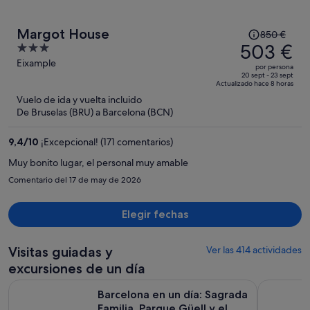
El
Margot House
850 €
precio
503 €
3
era
out
Eixample
por persona
de
of
20 sept - 23 sept
Actualizado hace 8 horas
850 €,
5
Vuelo de ida y vuelta incluido
ahora
De Bruselas (BRU) a Barcelona (BCN)
es
de
9,4
/
10
¡Excepcional! (171 comentarios)
503 €
por
Muy bonito lugar, el personal muy amable
persona
Comentario del 17 de may de 2026
Elegir fechas
Visitas guiadas y
Ver las 414 actividades
excursiones de un día
Barcelona en un día: Sagrada Familia, Parque Güell y el casco
Visita por
Barcelona en un día: Sagrada
Familia, Parque Güell y el