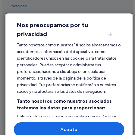
Hotusa hoteles en Barcelona
Privacidad
Hoteles baratos en Centro de Barcelona
Cookies
Cabañas en Barcelona
Nos preocupamos por tu
Condiciones de uso
Hoteles cerca de Plaza de Catalunya
privacidad
Información legal/contacto
Hoteles románticos en Barcelona
Tanto nosotros como nuestros
16
socios almacenamos o
Pautas sobre el contenido y cómo denunciar contenido
Nn Hotels en Ciutat Vella
accedemos a información del dispositivo, como
Albergues en Estación de metro Liceu
identificadores únicos en las cookies para tratar datos
Ayuda
personales. Puedes aceptar o administrar tus
Campings de caravanas en Barcelona
Ayuda
preferencias haciendo clic abajo o, en cualquier
Alojamientos agroturísticos en Cataluña
momento, a través de la página de la política de
Cancelar un vuelo
Hoteles cerca de Teatro Museo El Rei de la Magia
privacidad. Tus preferencias se notificarán a nuestros
Cancelar una reserva de hotel o de un alquiler vacacional
socios y no afectarán a los datos de navegación.
Apartoteles en Barcelona
Plazos de reembolso
Tanto nosotros como nuestros asociados
Cataluña hoteles
tratamos los datos para proporcionar:
Utilizar un cupón de Expedia
Pensiones en Estación de tren de Barcelona-Sants
Utilizar datos de localización geográfica precisa. Analizar
Documentos para viajes internacionales
Hoteles con bodega en Cataluña
activamente las características del dispositivo para su
identificación. Almacenar la información en un dispositivo
Four Seasons hoteles en Barcelona
Acepto
y/o acceder a ella. Publicidad y contenido personalizados,