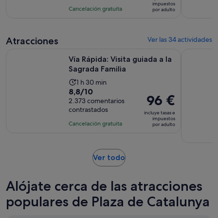
es
impuestos
con
actividad
Cancelación gratuita
por adulto
de
737
es
31 €
comentarios
de
por
3 horas
Atracciones
Ver las 34 actividades
adulto
Se abre en una 
Vía Rápida: Visita guiada a la Sagrada Familia
Visita gui
Vía Rápida: Visita guiada a la
Sagrada Familia
La
1 h 30 min
8.8
8,8/10
duración
El
96 €
sobre
2.373 comentarios
de
precio
contrastados
10
la
incluye tasas e
es
impuestos
con
actividad
Cancelación gratuita
por adulto
de
2373
es
96 €
comentarios
de
por
1 hora
Se
Ver todo
adulto
y
abre
30 minutos
en
Alójate cerca de las atracciones
una
pestaña
populares de Plaza de Catalunya
nueva