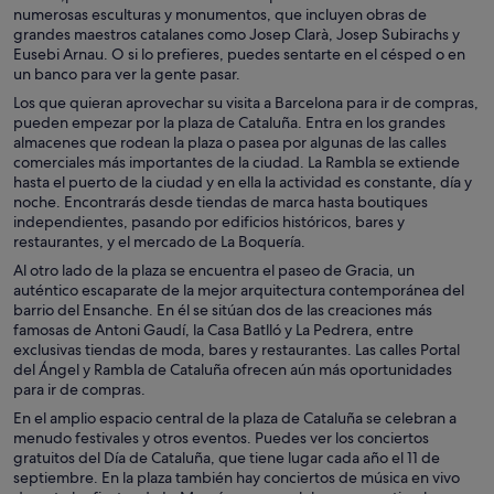
numerosas esculturas y monumentos, que incluyen obras de
grandes maestros catalanes como Josep Clarà, Josep Subirachs y
Eusebi Arnau. O si lo prefieres, puedes sentarte en el césped o en
un banco para ver la gente pasar.
Los que quieran aprovechar su visita a Barcelona para ir de compras,
pueden empezar por la plaza de Cataluña. Entra en los grandes
almacenes que rodean la plaza o pasea por algunas de las calles
comerciales más importantes de la ciudad. La Rambla se extiende
hasta el puerto de la ciudad y en ella la actividad es constante, día y
noche. Encontrarás desde tiendas de marca hasta boutiques
independientes, pasando por edificios históricos, bares y
restaurantes, y el mercado de La Boquería.
Al otro lado de la plaza se encuentra el paseo de Gracia, un
auténtico escaparate de la mejor arquitectura contemporánea del
barrio del Ensanche. En él se sitúan dos de las creaciones más
famosas de Antoni Gaudí, la Casa Batlló y La Pedrera, entre
exclusivas tiendas de moda, bares y restaurantes. Las calles Portal
del Ángel y Rambla de Cataluña ofrecen aún más oportunidades
para ir de compras.
En el amplio espacio central de la plaza de Cataluña se celebran a
menudo festivales y otros eventos. Puedes ver los conciertos
gratuitos del Día de Cataluña, que tiene lugar cada año el 11 de
septiembre. En la plaza también hay conciertos de música en vivo