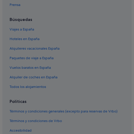
Cabañas en Cataluña
Prensa
Villas en Cataluña
Hoteles con piscina en Barcelona
Búsquedas
Hoteles de lujo en Barcelona
Viajes a España
Moteles en Barcelona
Hoteles en España
Hoteles cerca de Fundació Francisco Godia
Alquileres vacacionales España
Hoteles boutique en Centro de Barcelona
Paquetes de viaje a España
Hoteles cerca de Casa de l'Ardiaca
Vuelos baratos en España
Hoteles cerca de Museo Etnográfico Andino-Amazónico
Alquiler de coches en España
Hoteles con bar en El Raval
Todos los alojamientos
Hoteles cápsula en Cataluña
Hoteles cerca de Jardines de la Torre de les Aigües
Políticas
Hoteles cerca de Museu de l'Eròtica Barcelona
Términos y condiciones generales (excepto para reservas de Vrbo)
Hoteles cerca de Estación de cercanías Plaça Catalunya
Términos y condiciones de Vrbo
Hoteles cerca de Catedral de Barcelona
Accesibilidad