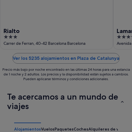
ago
Rialto
Lamar
3
5
Prefe
out
out
Carrer de Ferran, 40-42 Barcelona Barcelona
Avenida 
Colle
of
of
5
5
Ver los 5235 alojamientos en Plaza de Catalunya
Precio más bajo por noche encontrado en las últimas 24 horas para una estancia
de 1 noche y 2 adultos. Los precios y la disponibilidad están sujetos a cambios.
Pueden aplicarse términos y condiciones adicionales.
Te acercamos a un mundo de
viajes
Alojamientos
Vuelos
Paquetes
Coches
Alquileres de vacaci