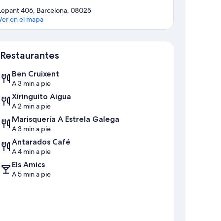
Lepant 406, Barcelona, 08025
Ver en el mapa
Mapa
Restaurantes
Ben Cruixent
A 3 min a pie
Xiringuito Aigua
A 2 min a pie
Marisquería A Estrela Galega
A 3 min a pie
Antarados Café
A 4 min a pie
Els Amics
A 5 min a pie