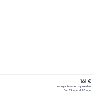
de alta calidad, minibar, caja fuerte y escritorio
Restaurante
El
161 €
precio
incluye tasas e impuestos
actual
Del 27 ago al 28 ago
erés
Punto de interés
es
de
161 €