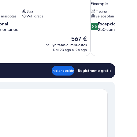
Eixample
Spa
Piscina
 mascotas
Wifi gratis
Se aceptan mascotas
9.6
onal
Excepcional
9,6
sobre
mentarios
250 comentarios
10,
El
567 €
,
Excepcional,
precio
incluye tasas e impuestos
tarios
250 comentarios
actual
Del 23 ago al 24 ago
es
de
567 €
Iniciar sesión
Registrarme gratis