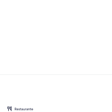
Ropa de cama 
Punto de int
Restaurante