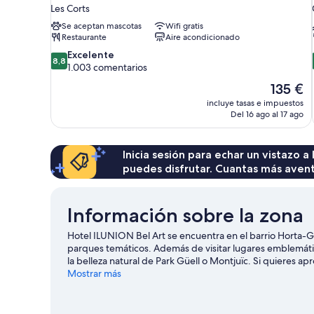
Les Corts
Se aceptan mascotas
Wifi gratis
Restaurante
Aire acondicionado
8.8
Excelente
8,8
sobre
1.003 comentarios
10,
El
135 €
Excelente,
precio
incluye tasas e impuestos
1.003 comentarios
actual
Del 16 ago al 17 ago
es
de
135 €
Inicia sesión para echar un vistazo a
puedes disfrutar. Cuantas más aven
Información sobre la zona
Hotel ILUNION Bel Art se encuentra en el barrio Horta-G
parques temáticos. Además de visitar lugares emblemáti
la belleza natural de Park Güell o Montjuïc. Si quieres a
estancia, consulta el calendario de Camp Nou. Los huésp
Mostrar más
desde este hotel: la Estación de metro Alfons X está a 5 
queda a 9 minutos.
Ver guía de viaje de Barcelona