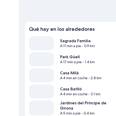
Qué hay en los alrededores
Sagrada Familia
A 11 min a pie
- 0.9 km
Park Güell
A 17 min a pie
- 1.4 km
Casa Milà
A 4 min en coche
- 2.8 km
Casa Batlló
A 4 min en coche
- 3.1 km
Jardines del Príncipe de
Girona
A 5 min a pie
- 0.4 km