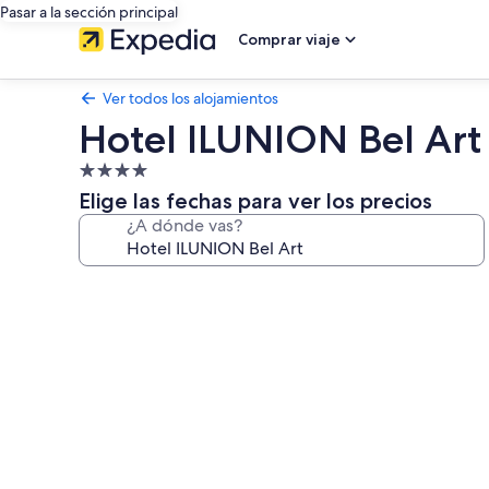
Pasar a la sección principal
Comprar viaje
Ver todos los alojamientos
Hotel ILUNION Bel Art
Alojamiento
de
Elige las fechas para ver los precios
4.0 estrellas
¿A dónde vas?
Galería
de
imágenes
de
Hotel
ILUNION
Bel