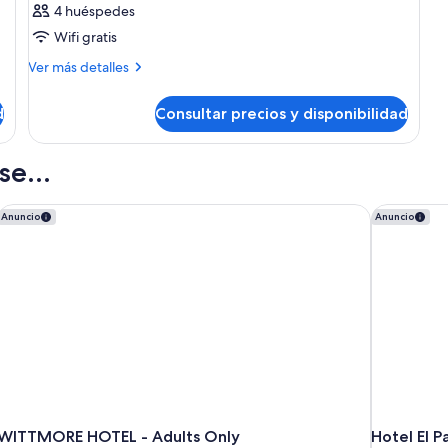
4 huéspedes
Wifi gratis
Más
Ver más detalles
detalles
de
d
Consultar precios y disponibilidad
Habitación
e...
WITTMORE HOTEL - Adults Only
Hotel El P
Anuncio
Anuncio
WITTMORE HOTEL - Adults Only
Hotel El P