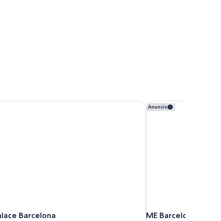
alace Barcelona
ME Barcelona
Anuncio
alace Barcelona
ME Barcelona