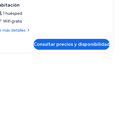
abitación
1 huésped
Wifi gratis
ás
r más detalles
talles
Consultar precios y disponibilidad
bitación