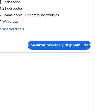
1 habitación
abitación
2 huéspedes
stándar
1 cama doble O 2 camas individuales
oble
Wifi gratis
ás
r más detalles
talles
bitación
Consultar precios y disponibilidad
tándar
ble
illa.
 una cama grande, un sofá y un armario empotrado.