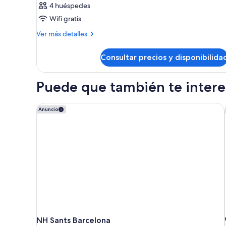
4 huéspedes
Wifi gratis
Más
Ver más detalles
detalles
de
Consultar precios y disponibilida
Habitación
Puede que también te interes
NH Sants Barcelona
Anuncio
NH Sants Barcelona