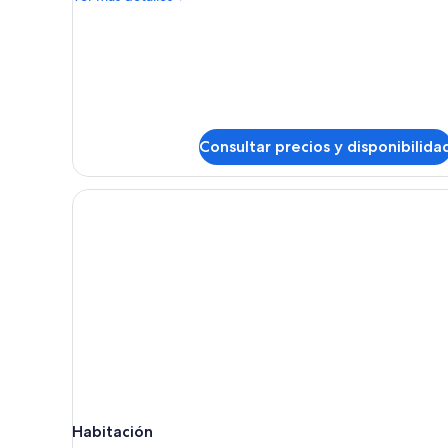
detalles
de
Habitación
doble,
mascotas
Consultar precios y disponibilida
Habitación