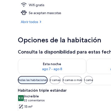
Wifi gratis
Vestíbulo
Se aceptan mascotas
Abrir todos
Opciones de la habitación
Consulta la disponibilidad para estas fec
Consulta la disponibilidad para esta noche, ago 7 - 
Consulta la d
Esta noche
ago 7 - ago 8
Filtros
Todas las habitaciones
2 camas
3 camas o más
1 cama
disponibles
Abrir
Habitación de hotel con cama, es
para
6
Habitación triple estándar
todas
las
Increíble
las
9,0
habitaciones
9,0 de 10
(22 comentarios)
22 comentarios
fotos
15 m²
de