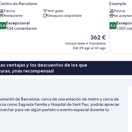
Centro de Barcelona
Eixample
Piscina
Wifi gratis
Piscina
Restaurante
Desayuno disponible
Se aceptan
9.8
9.6
Excepcional
Excepci
9,8
9,6
sobre
sobre
534 comentarios
1.001 co
10,
10,
El
362 €
Excepcional,
Excepcional
precio
incluye tasas e impuestos
534 comentarios
1.001 comen
actual
Del 29 ago al 30 ago
es
de
362 €
 las ventajas y los descuentos de los que
turas, ¡más recompensas!
uinardó de Barcelona, cerca de una estación de metro y cerca de
cos como Sagrada Familia y Hospital de Sant Pau, podrás apreciar
provechar para ver algún partido o evento especial durante tu
edes destacan lo fácil que es moverse en transporte público
minutos a pie y la Estación de metro de Sant Pau | Dos de Maig