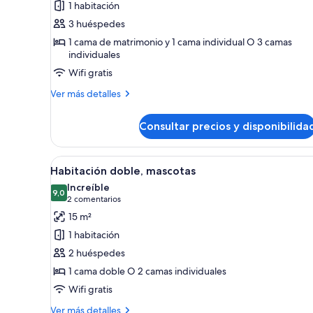
1 habitación
Habitación
3 huéspedes
triple
1 cama de matrimonio y 1 cama individual O 3 camas
estándar
individuales
Wifi gratis
Más
Ver más detalles
detalles
de
Consultar precios y disponibilida
Habitación
triple
estándar
Abrir
Una habitación de hotel modern
14
Habitación doble, mascotas
todas
Increíble
las
9,0
9,0 de 10
(2 comentarios)
2 comentarios
fotos
15 m²
de
1 habitación
Habitación
2 huéspedes
doble,
1 cama doble O 2 camas individuales
mascotas
Wifi gratis
Más
Ver más detalles