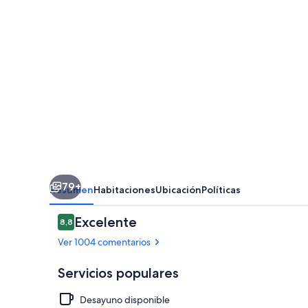
Art
79+
Resumen
Habitaciones
Ubicación
Políticas
Comentarios
Excelente
8,8
8,8 de 10
Ver 1004 comentarios
Servicios populares
Desayuno disponible