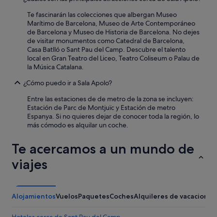
o
s
Te fascinarán las colecciones que albergan Museo
c
Marítimo de Barcelona, Museo de Arte Contemporáneo
a
de Barcelona y Museo de Historia de Barcelona. No dejes
m
de visitar monumentos como Catedral de Barcelona,
a
Casa Batlló o Sant Pau del Camp. Descubre el talento
r
local en Gran Teatro del Liceo, Teatro Coliseum o Palau de
e
la Música Catalana.
r
o
¿Cómo puedo ir a Sala Apolo?
s
s
Entre las estaciones de de metro de la zona se incluyen:
u
Estación de Parc de Montjuïc y Estación de metro
f
Espanya. Si no quieres dejar de conocer toda la región, lo
r
más cómodo es alquilar un coche.
e
n
Te acercamos a un mundo de
e
s
viajes
a
s
i
t
Alojamientos
Vuelos
Paquetes
Coches
Alquileres de vacaciones
u
a