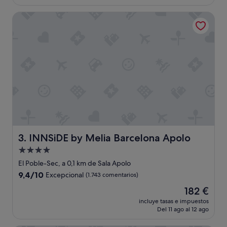
es
t
de
INNSiDE by Melia Barcelona Apolo
e
315 €
h
o
t
e
l
,
u
b
i
c
a
c
i
INNSiDE by Melia Barcelona Apolo
3. INNSiDE by Melia Barcelona Apolo
ó
Alojamiento
n
de
i
El Poble-Sec, a 0,1 km de Sala Apolo
n
4.0 estrellas
9.4
9,4/10
Excepcional
(1.743 comentarios)
m
sobre
e
El
182 €
10,
j
precio
Excepcional,
incluye tasas e impuestos
o
actual
Del 11 ago al 12 ago
(1.743 comentarios)
r
es
a
de