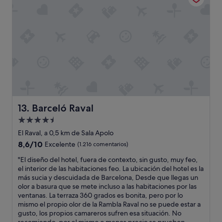
a
t
u
o
n
.
r
E
e
s
s
m
t
u
a
y
u
e
r
l
a
e
n
g
Barceló Raval
13. Barceló Raval
t
a
Alojamiento
e
n
e
de
t
El Raval, a 0,5 km de Sala Apolo
n
e
4.5 estrellas
8.6
8,6/10
Excelente
(1.216 comentarios)
e
,
sobre
l
v
"
"El diseño del hotel, fuera de contexto, sin gusto, muy feo,
10,
s
i
E
el interior de las habitaciones feo. La ubicación del hotel es la
Excelente,
ó
n
l
más sucia y descuidada de Barcelona, Desde que llegas un
(1.216 comentarios)
t
t
d
olor a basura que se mete incluso a las habitaciones por las
a
a
i
ventanas. La terraza 360 grados es bonita, pero por lo
n
g
s
mismo el propio olor de la Rambla Raval no se puede estar a
o
e
e
gusto, los propios camareros sufren esa situación. No
p
c
ñ