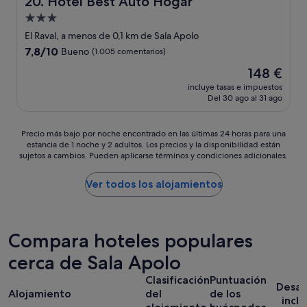
20. Hotel Best Auto Hogar
h
t
Alojamiento
a
o
de
b
El Raval, a menos de 0,1 km de Sala Apolo
d
i
3.0 estrellas
o
7.8
7,8/10
Bueno
(1.005 comentarios)
t
l
sobre
a
El
148 €
i
10,
c
precio
n
Bueno,
incluye tasas e impuestos
i
actual
d
Del 30 ago al 31 ago
(1.005 comentarios)
o
es
a
n
de
p
e
148 €
Precio
Precio más bajo por noche encontrado en las últimas 24 horas para una
e
s
estancia de 1 noche y 2 adultos. Los precios y la disponibilidad están
más
r
sujetos a cambios. Pueden aplicarse términos y condiciones adicionales.
p
bajo
o
o
por
e
r
noche
Ver todos los alojamientos
s
l
encontrado
t
a
en
á
s
las
e
v
últimas
n
Compara hoteles populares
e
24 horas
t
n
cerca de Sala Apolo
para
r
t
una
e
Clasificación
Puntuación
a
estancia
a
Desa
n
Alojamiento
del
de los
de
v
inclu
a
1 noche