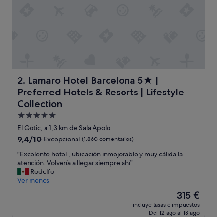
b
i
c
a
c
i
ó
n
"
Lamaro Hotel Barcelona 5★ | Preferred Hotels & Resorts |
2. Lamaro Hotel Barcelona 5★ |
Preferred Hotels & Resorts | Lifestyle
Collection
Alojamiento
de
El Gòtic, a 1,3 km de Sala Apolo
5.0 estrellas
9.4
9,4/10
Excepcional
(1.860 comentarios)
sobre
"
"Excelente hotel , ubicación inmejorable y muy cálida la
10,
E
atención. Volvería a llegar siempre ahí"
Excepcional,
x
Rodolfo
(1.860 comentarios)
c
Ver menos
e
El
315 €
l
precio
incluye tasas e impuestos
e
actual
Del 12 ago al 13 ago
n