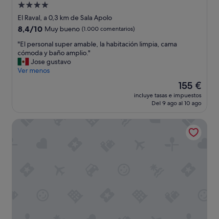
l
Alojamiento
t
de
El Raval, a 0,3 km de Sala Apolo
h
4.0 estrellas
8.4
8,4/10
Muy bueno
(1.000 comentarios)
o
sobre
u
"
"El personal super amable, la habitación limpia, cama
10,
g
E
cómoda y baño amplio."
Muy
h
l
Jose gustavo
bueno,
I
p
Ver menos
(1.000 comentarios)
b
e
o
El
155 €
r
o
precio
incluye tasas e impuestos
s
k
actual
Del 9 ago al 10 ago
o
e
es
n
d
de
Grums Hotel
a
t
155 €
l
w
s
i
u
n
p
b
e
e
r
d
a
s
m
t
a
h
b
e