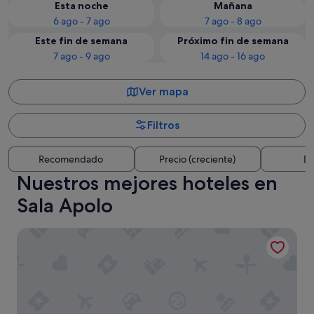
Esta noche
Mañana
6 ago - 7 ago
7 ago - 8 ago
Este fin de semana
Próximo fin de semana
7 ago - 9 ago
14 ago - 16 ago
Ver mapa
Filtros
Recomendado
Precio (creciente)
Di
Nuestros mejores hoteles en
Sala Apolo
Arc la Rambla