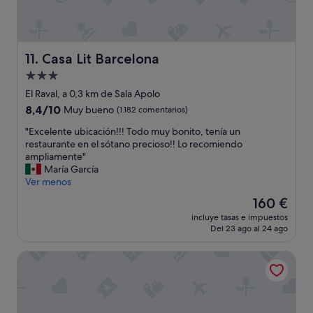
a
c
ó
m
o
Casa Lit Barcelona
11. Casa Lit Barcelona
d
Alojamiento
a
y
de
El Raval, a 0,3 km de Sala Apolo
b
3.0 estrellas
8.4
8,4/10
Muy bueno
(1.182 comentarios)
a
sobre
ñ
"
"Excelente ubicación!!! Todo muy bonito, tenía un
10,
o
E
restaurante en el sótano precioso!! Lo recomiendo
Muy
a
x
ampliamente"
bueno,
m
c
María García
(1.182 comentarios)
p
e
Ver menos
l
l
El
160 €
i
e
precio
o
incluye tasas e impuestos
n
actual
.
Del 23 ago al 24 ago
t
es
"
e
de
Hotel España Ocean Drive
u
160 €
b
i
c
a