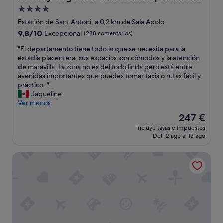
d
i
t
Alojamiento
a
o
o
b
r
de
"
Estación de Sant Antoni, a 0,2 km de Sala Apolo
l
d
4.0 estrellas
9.8
9,8/10
Excepcional
(238 comentarios)
e
e
sobre
!
l
"
"El departamento tiene todo lo que se necesita para la
10,
!
a
E
estadía placentera, sus espacios son cómodos y la atención
Excepcional,
!
s
l
de maravilla. La zona no es del todo linda pero está entre
(238 comentarios)
"
h
d
avenidas importantes que puedes tomar taxis o rutas fácil y
a
e
práctico. "
b
p
Jaqueline
i
a
Ver menos
t
r
El
247 €
a
t
precio
c
incluye tasas e impuestos
a
actual
i
Del 12 ago al 13 ago
m
es
o
e
de
n
Hotel 1898
n
247 €
e
t
s
o
f
t
e
i
o
e
.
n
L
e