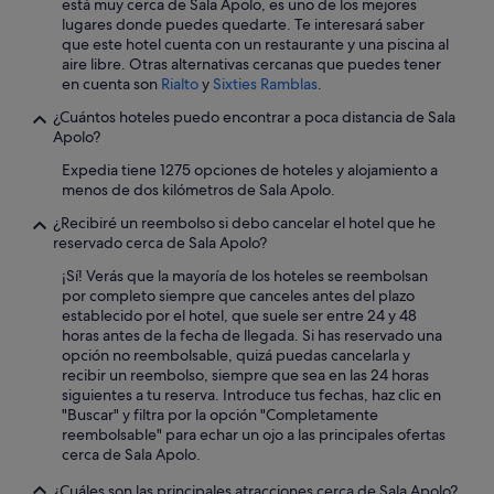
p
está muy cerca de Sala Apolo, es uno de los mejores
u
lugares donde puedes quedarte. Te interesará saber
e
que este hotel cuenta con un restaurante y una piscina al
d
aire libre. Otras alternativas cercanas que puedes tener
e
en cuenta son
Rialto
y
Sixties Ramblas
.
e
¿Cuántos hoteles puedo encontrar a poca distancia de Sala
s
Apolo?
t
a
Expedia tiene 1275 opciones de hoteles y alojamiento a
r
menos de dos kilómetros de Sala Apolo.
a
g
¿Recibiré un reembolso si debo cancelar el hotel que he
u
reservado cerca de Sala Apolo?
s
¡Sí! Verás que la mayoría de los hoteles se reembolsan
t
por completo siempre que canceles antes del plazo
o
establecido por el hotel, que suele ser entre 24 y 48
,
horas antes de la fecha de llegada. Si has reservado una
l
opción no reembolsable, quizá puedas cancelarla y
o
recibir un reembolso, siempre que sea en las 24 horas
s
siguientes a tu reserva. Introduce tus fechas, haz clic en
p
"Buscar" y filtra por la opción "Completamente
r
reembolsable" para echar un ojo a las principales ofertas
o
cerca de Sala Apolo.
p
i
¿Cuáles son las principales atracciones cerca de Sala Apolo?