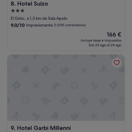
m
t
Hotel Suizo
8. Hotel Suizo
e
i
Alojamiento
j
n
o
de
g
El Gòtic, a 1,3 km de Sala Apolo
r
a
3.0 estrellas
9.0
9,0/10
Impresionante
(1.005 comentarios)
e
b
sobre
s
e
El
166 €
10,
l
t
precio
Impresionante,
incluye tasas e impuestos
a
t
actual
Del 23 ago al 24 ago
(1.005 comentarios)
u
e
es
b
r
de
Hotel Garbi Millenni
i
a
166 €
c
n
a
d
c
b
i
i
ó
g
n
g
.
e
"
r
o
n
e
,
Hotel Garbi Millenni
9. Hotel Garbi Millenni
a