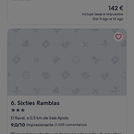
"
e
El
142 €
l
precio
incluye tasas e impuestos
e
actual
Del 11 ago al 12 ago
n
es
t
de
Sixties Ramblas
e
142 €
o
p
c
i
ó
n
d
e
h
o
s
p
e
Sixties Ramblas
6. Sixties Ramblas
d
Alojamiento
a
de
j
El Raval, a 0,5 km de Sala Apolo
e
3.0 estrellas
9.0
9,0/10
Impresionante
(1.035 comentarios)
,
sobre
b
"