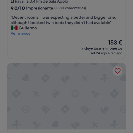
de
y
El Raval, a 0,4 km de Sala Apolo
r
u
3.0 estrellas
9.0
9,0/10
Impresionante
(1.380 comentarios)
v
n
sobre
i
o
"
"Decent rooms, I was expecting a better and bigger one,
10,
c
a
D
although I booked twin beds they didn't had available"
Impresionante,
i
d
e
Guillermo
(1.380 comentarios)
o
e
c
Ver menos
y
c
e
El
153 €
b
u
n
precio
u
a
incluye tasas e impuestos
t
actual
e
Del 24 ago al 25 ago
d
r
es
n
o
o
de
a
y
Hotel Suizo
o
153 €
u
b
m
b
u
s
i
e
,
c
n
I
a
s
w
c
a
a
i
b
s
ó
o
e
n
r
x
.
.
p
"
L
e
o
c