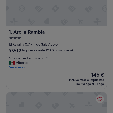
Arc la Rambla
1. Arc la Rambla
Alojamiento
de
El Raval, a 0,7 km de Sala Apolo
3.0 estrellas
9.0
9,0/10
Impresionante
(2.419 comentarios)
sobre
"
"Conveniente ubicación"
10,
C
Alberto
Impresionante,
o
Ver menos
(2.419 comentarios)
n
El
146 €
v
precio
incluye tasas e impuestos
e
actual
Del 23 ago al 24 ago
n
es
i
de
Lamaro Hotel Barcelona 5★ | Preferred Hotels & Resorts | L
e
146 €
n
t
e
u