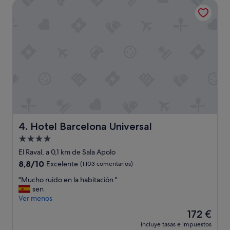
Hotel Barcelona Universal
b
182 €
l
e
y
m
u
y
c
á
l
i
d
a
Hotel Barcelona Universal
4. Hotel Barcelona Universal
l
a
Alojamiento
a
de
El Raval, a 0,1 km de Sala Apolo
t
4.0 estrellas
8.8
8,8/10
Excelente
(1.103 comentarios)
e
sobre
n
"
"Mucho ruido en la habitación "
10,
c
M
sen
Excelente,
i
u
Ver menos
(1.103 comentarios)
ó
c
n
El
172 €
h
.
precio
incluye tasas e impuestos
o
V