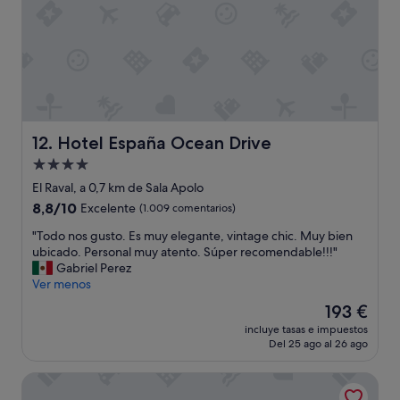
c
i
ó
n
!
!
!
T
o
Hotel España Ocean Drive
12. Hotel España Ocean Drive
d
Alojamiento
o
de
m
El Raval, a 0,7 km de Sala Apolo
u
4.0 estrellas
8.8
8,8/10
Excelente
(1.009 comentarios)
y
sobre
b
"
"Todo nos gusto. Es muy elegante, vintage chic. Muy bien
10,
o
T
ubicado. Personal muy atento. Súper recomendable!!!"
Excelente,
n
o
Gabriel Perez
(1.009 comentarios)
i
d
Ver menos
t
o
El
193 €
o
n
precio
,
incluye tasas e impuestos
o
actual
Del 25 ago al 26 ago
t
s
es
e
g
de
n
Barceló Raval
u
193 €
í
s