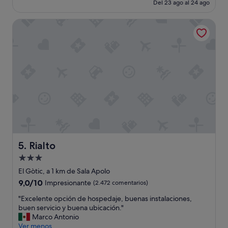
actual
Del 23 ago al 24 ago
r
o
es
u
l
de
Rialto
i
v
172 €
d
e
o
r
e
í
n
a
l
a
a
l
h
l
a
e
b
g
i
a
t
r
a
s
c
Rialto
5. Rialto
i
i
e
Alojamiento
ó
m
de
n
El Gòtic, a 1 km de Sala Apolo
p
"
3.0 estrellas
9.0
9,0/10
r
Impresionante
(2.472 comentarios)
sobre
e
"
"Excelente opción de hospedaje, buenas instalaciones,
10,
a
E
buen servicio y buena ubicación."
Impresionante,
h
x
Marco Antonio
(2.472 comentarios)
í
c
Ver menos