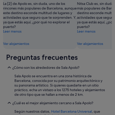
i
á
La [2] de Apolo es, sin duda, uno de los
Nitsa Club es, sin duda,
o
c
rincones más populares de Barcelona, aunque
más populares de Barce
o
t
este destino esconde multitud de lugares y
destino esconde multit
l
i
actividades que seguro que te sorprenden. Y,
actividades que seguro
o
c
ya que estás aquí, ¿por qué no explorar el
ya que estás aquí, ¿por 
r
o
puerto?
puerto?
d
.
Leer menos
Leer menos
e
"
l
a
Ver alojamientos
Ver alojamientos
R
a
Preguntas frecuentes
m
b
l
¿Cómo son los alrededores de Sala Apolo?
a
R
Sala Apolo se encuentra en una zona histórica de
a
Barcelona, conocida por su patrimonio arquitectónico y
v
su panorama artístico. Si quieres quedarte en un sitio
a
práctico, echa un vistazo a los 1275 hoteles y alojamientos
l
de otro tipo que se hallan a menos de 2 km.
n
o
¿Cuál es el mejor alojamiento cercano a Sala Apolo?
s
e
Según nuestros datos,
Hotel Barcelona Universal
, que