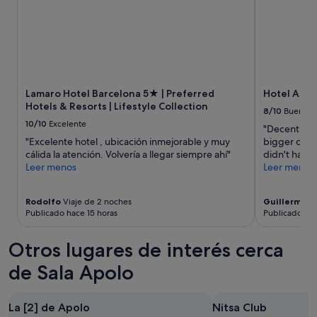
s
i
t
t
o
a
m
,
a
p
r
e
t
r
a
Lamaro Hotel Barcelona 5★ | Preferred
Hotel And
o
x
Hotels & Resorts | Lifestyle Collection
8/10
Bueno
p
i
10/10
Excelente
o
"Decent roo
s
r
"Excelente hotel , ubicación inmejorable y muy
bigger one,
o
l
cálida la atención. Volvería a llegar siempre ahí"
didn't had a
r
o
Leer menos
Leer menos
u
m
t
i
a
Rodolfo
Viaje de 2 noches
Guillermo
Vi
s
s
Publicado hace 15 horas
Publicado hac
m
f
o
á
e
Otros lugares de interés cerca
c
l
i
de Sala Apolo
p
l
r
y
o
p
p
La [2] de Apolo
Nitsa Club
r