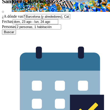
Santos en Barcelona
¿A dónde vas?
Fechas
Personas
Buscar