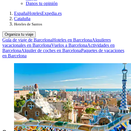
Danos tu opinión
España
Hoteles
Expedia.es
Cataluña
Hoteles de Santos
Organiza tu viaje
Guía de viaje de Barcelona
Hoteles en Barcelona
Alquileres
vacacionales en Barcelona
Vuelos a Barcelona
Actividades en
Barcelona
Alquiler de coches en Barcelona
Paquetes de vacaciones
en Barcelona