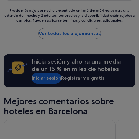
a
o
de
c
t
105 €
Precio
Precio más bajo por noche encontrado en las últimas 24 horas para una
e
e
estancia de 1 noche y 2 adultos. Los precios y la disponibilidad están sujetos a
más
m
l
cambios. Pueden aplicarse términos y condiciones adicionales.
bajo
u
!
por
y
!
noche
Ver todos los alojamientos
f
G
encontrado
á
r
en
c
e
las
i
a
últimas
l
t
Inicia sesión y ahorra una media
24 horas
d
r
para
e
de un 15 % en miles de hoteles
o
una
s
o
estancia
Iniciar sesión
Registrarme gratis
p
m
de
l
s
1 noche
a
,
y
z
s
Mejores comentarios sobre
2 adultos.
a
m
Los
r
hoteles en Barcelona
a
precios
s
l
y
e
l
la
Barceló Sants
Lamaro Hot
p
b
disponibilidad
o
u
están
r
t