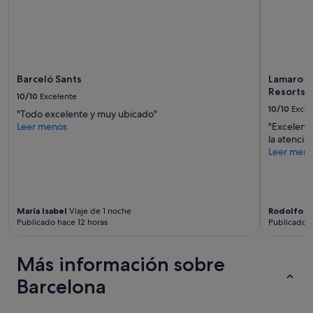
sujetos
l
e
a
a
n
cambios.
c
o
Pueden
i
u
aplicarse
u
g
términos
d
h
y
a
Barceló Sants
Lamaro H
s
condiciones
d
Resorts |
10/10
Excelente
p
adicionales.
.
10/10
Excel
a
"Todo excelente y muy ubicado"
L
c
Leer menos
"Excelente
a
e
la atenció
h
f
Leer men
a
o
b
r
i
a
t
t
a
a
María Isabel
Viaje de 1 noche
Rodolfo
Vi
c
Publicado hace 12 horas
Publicado h
y
i
i
ó
n
n
Más información sobre
g
e
b
r
Barcelona
y
a
n
p
i