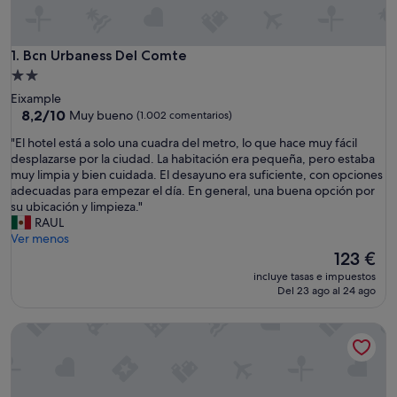
Bcn Urbaness Del Comte
1. Bcn Urbaness Del Comte
Alojamiento
de
Eixample
2.0 estrellas
8.2
8,2/10
Muy bueno
(1.002 comentarios)
sobre
"
"El hotel está a solo una cuadra del metro, lo que hace muy fácil
10,
E
desplazarse por la ciudad. La habitación era pequeña, pero estaba
Muy
l
muy limpia y bien cuidada. El desayuno era suficiente, con opciones
bueno,
h
adecuadas para empezar el día. En general, una buena opción por
(1.002 comentarios)
o
su ubicación y limpieza."
t
RAUL
e
Ver menos
l
El
123 €
e
precio
incluye tasas e impuestos
s
actual
Del 23 ago al 24 ago
t
es
á
de
Bcn Urbaness Bonavista
a
123 €
s
o
l
o