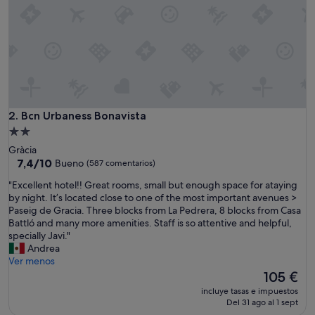
u
n
a
c
u
a
d
r
a
Bcn Urbaness Bonavista
2. Bcn Urbaness Bonavista
d
Alojamiento
e
de
Gràcia
l
2.0 estrellas
7.4
7,4/10
Bueno
(587 comentarios)
m
sobre
e
"
"Excellent hotel!! Great rooms, small but enough space for ataying
10,
t
E
by night. It’s located close to one of the most important avenues >
Bueno,
r
x
Paseig de Gracia. Three blocks from La Pedrera, 8 blocks from Casa
(587 comentarios)
o
c
Battló and many more amenities. Staff is so attentive and helpful,
,
e
specially Javi."
l
l
Andrea
o
l
Ver menos
q
e
El
105 €
u
n
precio
e
incluye tasas e impuestos
t
actual
Del 31 ago al 1 sept
h
h
es