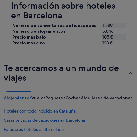
e
Información sobre hoteles
g
q
h
u
en Barcelona
t
e
.
ñ
Número de comentarios de huéspedes
1.589
I
a
Número de alojamientos
5.846
t
,
Precio más bajo
105 €
’
p
Precio más alto
123 €
s
e
l
r
o
o
c
e
a
Te acercamos a un mundo de
s
t
t
viajes
e
a
d
b
c
a
l
m
Alojamientos
Vuelos
Paquetes
Coches
Alquileres de vacaciones
o
u
s
y
e
Hoteles con todo incluido en Cataluña
l
t
i
Casas privadas de vacaciones en Barcelona
o
m
o
p
Paradores hoteles en Barcelona
n
i