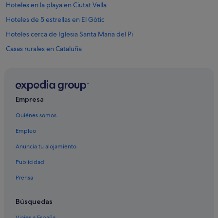
Hoteles en la playa en Ciutat Vella
Hoteles de 5 estrellas en El Gòtic
Hoteles cerca de Iglesia Santa Maria del Pi
Casas rurales en Cataluña
Casas privadas de vacaciones en Barcelona
Hoteles con todo incluido en Barcelona
Apartoteles en Barcelona
Empresa
Casas privadas de vacaciones en Cataluña
Quiénes somos
Casas de campo en Barcelona
Empleo
Hoteles de 4 estrellas en Centro de Barcelona
Anuncia tu alojamiento
Hoteles con spa en Ciutat Vella
Publicidad
Complejos turísticos en Cataluña
Prensa
Casas barco en Barcelona
Hoteles de 3 estrellas en Centro de Barcelona
Búsquedas
Moteles en Barcelona
Viajes a España