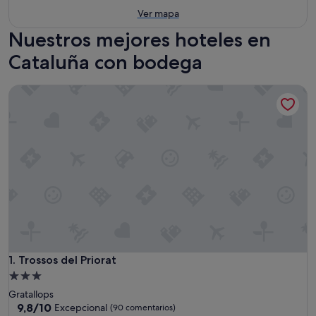
Ver mapa
Nuestros mejores hoteles en
Cataluña con bodega
Trossos del Priorat
Trossos del Priorat
1. Trossos del Priorat
Alojamiento
de
Gratallops
3.0 estrellas
9.8
9,8/10
Excepcional
(90 comentarios)