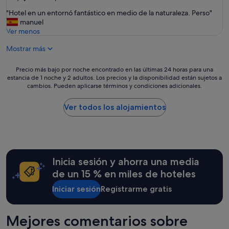
sobre
"
"Hotel en un entornó fantástico en medio de la naturaleza. Perso"
10,
H
manuel
Excepcional,
o
Ver menos
(89 comentarios)
t
Mostrar más
e
l
e
Precio
Precio más bajo por noche encontrado en las últimas 24 horas para una
n
estancia de 1 noche y 2 adultos. Los precios y la disponibilidad están sujetos a
más
u
cambios. Pueden aplicarse términos y condiciones adicionales.
bajo
n
por
e
noche
Ver todos los alojamientos
n
encontrado
t
en
o
las
r
últimas
n
24 horas
ó
Inicia sesión y ahorra una media
para
f
una
de un 15 % en miles de hoteles
a
estancia
n
Iniciar sesión
Registrarme gratis
de
t
1 noche
á
y
s
2 adultos.
Mejores comentarios sobre
t
Los