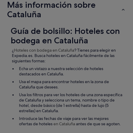
Más información sobre
P
e
Cataluña
r
s
o
Guía de bolsillo: Hoteles con
"
bodega en Cataluña
¿
Hoteles con bodega
en Cataluña
? Tienes para elegir en
Expedia.es. Busca hoteles en Cataluña fácilmente de las
siguientes formas:
Echa un vistazo a nuestra selección de hoteles
destacados en Cataluña.
Usa el mapa para encontrar hoteles en la zona de
Cataluña que desees.
Usa los filtros para ver los hoteles de una zona específica
de Cataluña y selecciona un tema, nombre o tipo de
hotel, desde básico (de 1 estrella) hasta de lujo (5
estrellas) en Cataluña.
Introduce las fechas de viaje para ver las mejores
ofertas de hoteles
en Cataluña
antes de que se agoten.