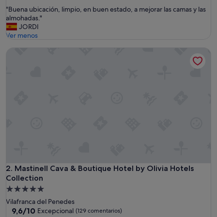
sobre
"
"Buena ubicación, limpio, en buen estado, a mejorar las camas y las
10,
B
almohadas."
Excepcional,
u
JORDI
(90 comentarios)
e
Ver menos
n
Mastinell Cava & Boutique Hotel by Olivia Hotels Collection
a
u
b
i
c
a
c
i
ó
n
,
l
i
m
Mastinell Cava & Boutique Hotel by Olivia Hotels Collection
2. Mastinell Cava & Boutique Hotel by Olivia Hotels
p
Collection
i
Alojamiento
o
de
,
Vilafranca del Penedes
5.0 estrellas
e
9.6
9,6/10
Excepcional
(129 comentarios)