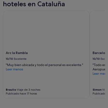
i
hoteles en Cataluña
precios
c
y
o
la
Arc la Rambla
Barcelona 
e
disponibilidad
n
están
m
sujetos
e
a
d
cambios.
i
Pueden
o
aplicarse
d
términos
e
y
Arc la Rambla
Barcelona
l
condiciones
a
10/10
Excelente
10/10
Excel
adicionales.
n
"Muy bien ubicada y todo el personal es excelente."
"Todo estu
a
Leer menos
Aeropuesr
t
Leer men
u
r
a
l
Braulio
Viaje de 3 noches
Simon
Viaj
e
Publicado hace 17 horas
Publicado a
z
a
.