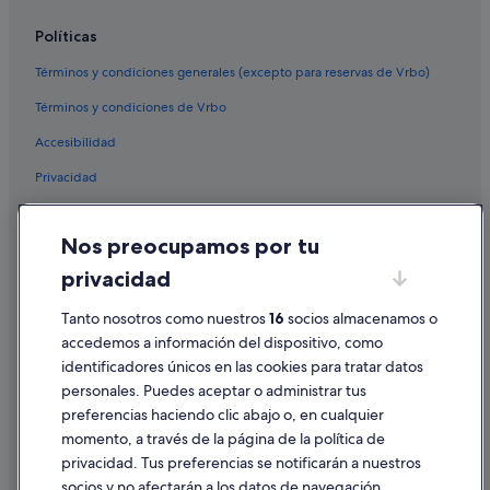
Hoteles con todo incluido en Roses
Políticas
Hoteles en la playa en Calafell
Términos y condiciones generales (excepto para reservas de Vrbo)
Castell-Platja d'Aro hoteles
Términos y condiciones de Vrbo
Hoteles con todo incluido en Tossa de Mar
Accesibilidad
Pensiones en Terrassa
Privacidad
Hoteles en la playa en Barcelona
Roses hoteles
Cookies
Nos preocupamos por tu
Cambrils hoteles
Condiciones de uso
privacidad
Tarragona hoteles
Información legal/contacto
Hoteles con todo incluido en Sitges
Pautas sobre el contenido y cómo denunciar contenido
Tanto nosotros como nuestros
16
socios almacenamos o
accedemos a información del dispositivo, como
Hoteles con todo incluido en Malgrat de Mar
identificadores únicos en las cookies para tratar datos
Ayuda
Hoteles con todo incluido en Tarragona
personales. Puedes aceptar o administrar tus
Ayuda
Hoteles de 5 estrellas en Empuriabrava
preferencias haciendo clic abajo o, en cualquier
momento, a través de la página de la política de
Hoteles con todo incluido en Girona
Cancelar un vuelo
privacidad. Tus preferencias se notificarán a nuestros
Moteles en Barcelona
Cancelar una reserva de hotel o de un alquiler vacacional
socios y no afectarán a los datos de navegación.