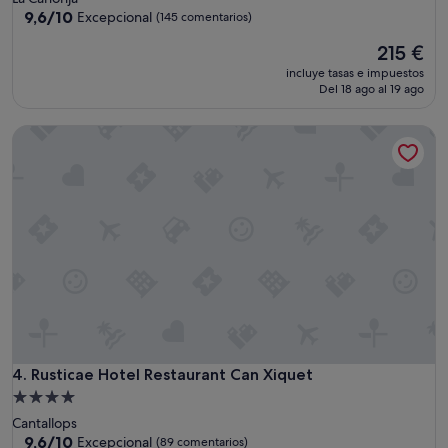
m
4.5 estrellas
9.6
9,6/10
Excepcional
(145 comentarios)
a
sobre
s
El
215 €
10,
y
precio
Excepcional,
incluye tasas e impuestos
l
actual
(145 comentarios)
Del 18 ago al 19 ago
a
es
s
de
a
Rusticae Hotel Restaurant Can Xiquet
215 €
l
m
o
h
a
d
a
s
.
"
Rusticae Hotel Restaurant Can Xiquet
4. Rusticae Hotel Restaurant Can Xiquet
Alojamiento
de
Cantallops
4.0 estrellas
9.6
9,6/10
Excepcional
(89 comentarios)