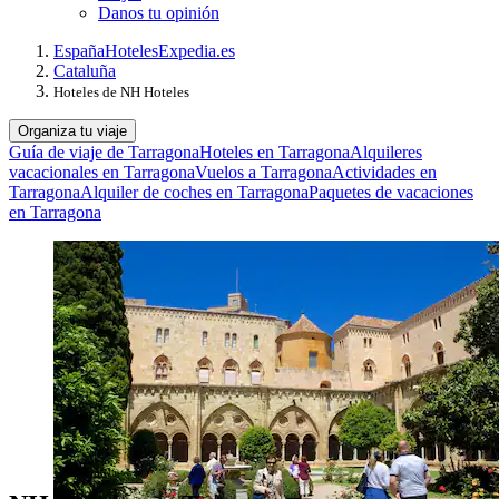
Danos tu opinión
España
Hoteles
Expedia.es
Cataluña
Hoteles de NH Hoteles
Organiza tu viaje
Guía de viaje de Tarragona
Hoteles en Tarragona
Alquileres
vacacionales en Tarragona
Vuelos a Tarragona
Actividades en
Tarragona
Alquiler de coches en Tarragona
Paquetes de vacaciones
en Tarragona