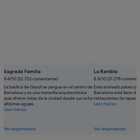
Sagrada Familia
La Rambla
9.4/10 (32.723 comentarios)
8.8/10 (31.278 comentar
La basílica de Gaudí se yergue en el centro de
Este animado paseo pea
Barcelona y es una maravilla arquitectónica
Barcelona está lleno de 
que ofrece vistas de la ciudad desde sus ocho
restaurantes de tapas y a
altísimas agujas.
Leer menos
Leer menos
Ver alojamientos
Ver alojamientos