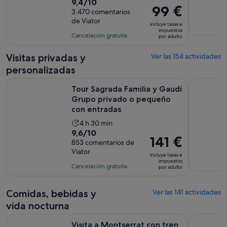
9.4
9,4/10
duración
El
99 €
sobre
3.470 comentarios
de
precio
de Viator
10
la
incluye tasas e
es
impuestos
con
actividad
Cancelación gratuita
por adulto
de
3470
es
99 €
comentarios
de
Visitas privadas y
Ver las 154 actividades
por
8 horas
personalizadas
adulto
Tour Sagrada Familia y Gaudí Grupo privado o pequeño con
Ruta por B
Tour Sagrada Familia y Gaudí
Grupo privado o pequeño
con entradas
La
4 h 30 min
9.6
9,6/10
duración
El
141 €
sobre
853 comentarios de
de
precio
Viator
10
la
incluye tasas e
es
impuestos
con
actividad
Cancelación gratuita
por adulto
de
853
es
141 €
comentarios
de
por
Comidas, bebidas y
Ver las 141 actividades
4 horas
adulto
vida nocturna
y
Visita a Montserrat con tren cremallera y acceso prioritario a
Premiado 
30 minutos
Visita a Montserrat con tren