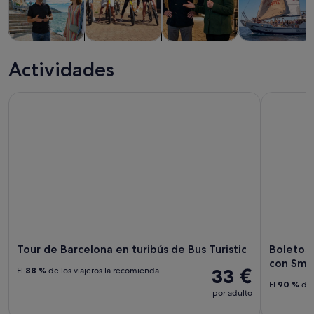
Visitas guiadas
Historia y
Visitas
Comidas,
y excursiones
cultura
privadas y
bebidas y vida
Actividades
de un día
personalizadas
nocturna
Tour de Barcelona en turibús de Bus Turistic
Boletos de
Tour de Barcelona en turibús de Bus Turistic
Boletos 
con Sma
33 €
El
88 %
de los viajeros la recomienda
El
90 %
de 
por adulto