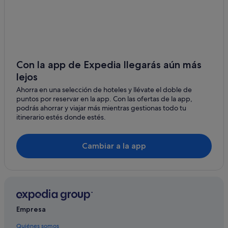
Pensiones en Santa Coloma de Gramenet
Barcelo hoteles en Salou
Hoteles de 5 estrellas en Tivissa
Hoteles con todo incluido en Barcelona
Con la app de Expedia llegarás aún más
lejos
Nh Hotels en Tarragona
Ahorra en una selección de hoteles y llévate el doble de
Hoteles de 4 estrellas en Parque natural del Delta del
puntos por reservar en la app. Con las ofertas de la app,
Ebro
podrás ahorrar y viajar más mientras gestionas todo tu
Barcelona hoteles
itinerario estés donde estés.
B&B Hotels en L'Hospitalet de Llobregat
Cambiar a la app
Tarragona hoteles
Empresa
Quiénes somos