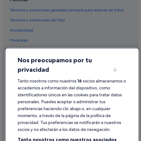
Términos y condiciones generales (excepto para reservas de Vrbo)
Términos y condiciones de Vrbo
Accesibilidad
Privacidad
Cookies
Nos preocupamos por tu
Condiciones de uso
privacidad
Información legal/contacto
Pautas sobre el contenido y cómo denunciar contenido
Tanto nosotros como nuestros
16
socios almacenamos o
accedemos a información del dispositivo, como
identificadores únicos en las cookies para tratar datos
Ayuda
personales. Puedes aceptar o administrar tus
Ayuda
preferencias haciendo clic abajo o, en cualquier
momento, a través de la página de la política de
Cancelar un vuelo
privacidad. Tus preferencias se notificarán a nuestros
Cancelar una reserva de hotel o de un alquiler vacacional
socios y no afectarán a los datos de navegación.
Plazos de reembolso
Tanto nosotros como nuestros asociados