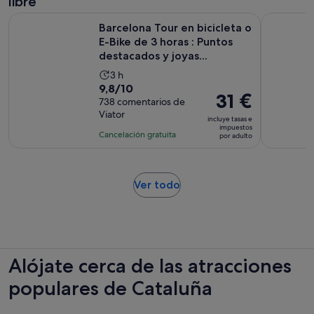
libre
30 minutos
Barcelona Tour en bicicleta o E-Bike de 3 horas : Puntos dest
Barcelona 
Barcelona Tour en bicicleta o
E-Bike de 3 horas : Puntos
destacados y joyas...
La
3 h
9.8
9,8/10
duración
El
31 €
sobre
738 comentarios de
de
precio
Viator
10
la
incluye tasas e
es
impuestos
con
actividad
Cancelación gratuita
por adulto
de
738
es
31 €
comentarios
de
por
3 horas
Se
adulto
Ver todo
abre
en
una
pestaña
nueva
Alójate cerca de las atracciones
populares de Cataluña