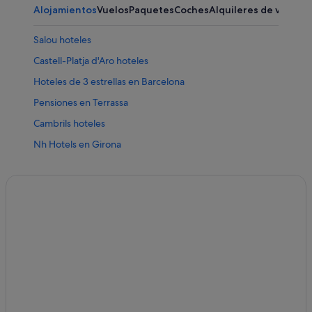
Alojamientos
Vuelos
Paquetes
Coches
Alquileres de vacaci
Salou hoteles
Castell-Platja d'Aro hoteles
Hoteles de 3 estrellas en Barcelona
Pensiones en Terrassa
Cambrils hoteles
Nh Hotels en Girona
Hoteles con todo incluido en Salou
Hoteles románticos en Barcelona
Hoteles con todo incluido en Lloret de Mar
Hoteles con spa en Barcelona
Moteles en Barcelona
Hoteles de 5 estrellas en Empuriabrava
Apartoteles en Barcelona
Roses hoteles