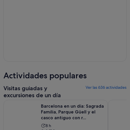
Actividades populares
Visitas guiadas y
Ver las 636 actividades
excursiones de un día
Barcelona en un día: Sagrada Familia, Parque Güell y el casco
Visita por
Barcelona en un día: Sagrada
Familia, Parque Güell y el
casco antiguo con r...
La
8 h