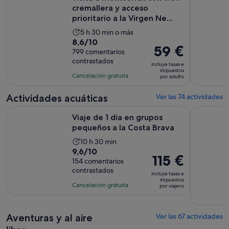
cremallera y acceso
prioritario a la Virgen Ne...
La
5 h 30 min o más
8.6
8,6/10
duración
El
59 €
sobre
799 comentarios
de
precio
contrastados
10
la
incluye tasas e
es
impuestos
con
actividad
Cancelación gratuita
por adulto
de
799
es
59 €
comentarios
de
Actividades acuáticas
Ver las 74 actividades
por
5 horas
Se abre e
Viaje de 1 día en grupos pequeños a la Costa Brava
Tour en ka
adulto
Viaje de 1 día en grupos
y
pequeños a la Costa Brava
30 minutos
La
10 h 30 min
9.6
9,6/10
duración
El
115 €
sobre
154 comentarios
de
precio
contrastados
10
la
incluye tasas e
es
impuestos
con
actividad
Cancelación gratuita
por viajero
de
154
es
115 €
comentarios
de
por
Aventuras y al aire
10 horas
Ver las 67 actividades
viajero
y