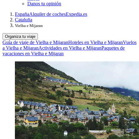
Danos tu opinión
España
Alquiler de coches
Expedia.es
Cataluña
Vielha e Mijaran
Organiza tu viaje
Guía de viaje de Vielha e Mijaran
Hoteles en Vielha e Mijaran
Vuelos
a Vielha e Mijaran
Actividades en Vielha e Mijaran
Paquetes de
vacaciones en Vielha e Mijaran