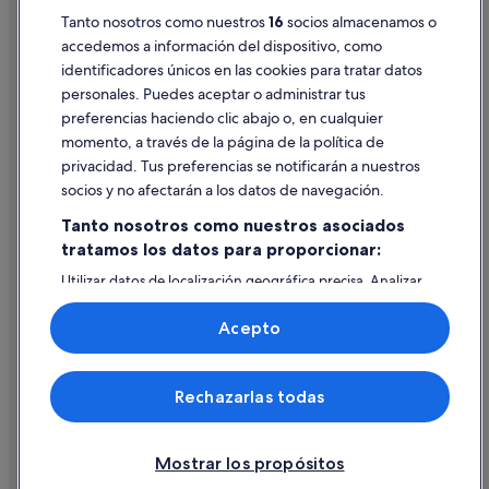
Tanto nosotros como nuestros
16
socios almacenamos o
Pautas sobre el contenido y cómo denunciar contenido
Hoteles de 3 estrellas en Vielha e Mijaran
accedemos a información del dispositivo, como
Campings de caravanas en Vielha e Mijaran
identificadores únicos en las cookies para tratar datos
Ayuda
Hoteles que aceptan mascotas en Vielha
personales. Puedes aceptar o administrar tus
Ayuda
preferencias haciendo clic abajo o, en cualquier
Rafael hoteles en Vielha
momento, a través de la página de la política de
Cancelar un vuelo
Casas privadas de vacaciones en Vielha e Mijaran
privacidad. Tus preferencias se notificarán a nuestros
Cancelar una reserva de hotel o de un alquiler vacacional
Campings de caravanas en Vielha
socios y no afectarán a los datos de navegación.
Plazos de reembolso
Tanto nosotros como nuestros asociados
tratamos los datos para proporcionar:
Utilizar un cupón de Expedia
Utilizar datos de localización geográfica precisa. Analizar
Documentos para viajes internacionales
activamente las características del dispositivo para su
identificación. Almacenar la información en un dispositivo
Acepto
y/o acceder a ella. Publicidad y contenido personalizados,
medición de publicidad y contenido, investigación de
audiencia y desarrollo de servicios.
© 2026 Expedia, Inc., una empresa de Expedia Group. Todos los
Rechazarlas todas
Lista de asociados (proveedores)
derechos reservados. Expedia y el logotipo de Expedia son marcas
comerciales o marcas comerciales registradas de Expedia, Inc.
Vacationspot, S.L., Agencia de Viajes, I-AV-0000631.3.
Mostrar los propósitos