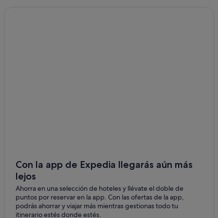
Apartamentos en Vielha
Albergues en Vielha e Mijaran
Hoteles de aventura en Vielha e Mijaran
Hoteles cerca de Museo del Valle de Arán
Hoteles con spa en Vielha e Mijaran
Hoteles con bar en Vielha e Mijaran
Hoteles románticos en Vielha e Mijaran
Rafael hoteles en Vielha e Mijaran
Hoteles de 4 estrellas en Vielha
Hoteles de 4 estrellas en Vielha e Mijaran
Pensiones en Vielha
Con la app de Expedia llegarás aún más
Apartamentos en Casau
lejos
Casas de campo en Vielha
Ahorra en una selección de hoteles y llévate el doble de
puntos por reservar en la app. Con las ofertas de la app,
Hoteles con piscina en Vielha
podrás ahorrar y viajar más mientras gestionas todo tu
Hoteles baratos en Vielha
itinerario estés donde estés.