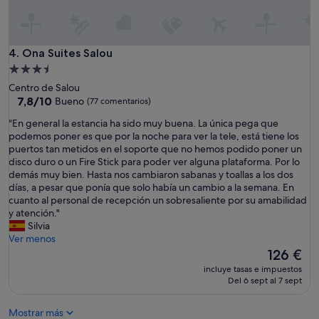
q
u
i
p
Ona Suites Salou
4. Ona Suites Salou
a
Alojamiento
d
de
a
Centro de Salou
3.5 estrellas
7.8
c
7,8/10
Bueno
(77 comentarios)
sobre
o
"
"En general la estancia ha sido muy buena. La única pega que
10,
n
E
podemos poner es que por la noche para ver la tele, está tiene los
Bueno,
t
n
puertos tan metidos en el soporte que no hemos podido poner un
(77 comentarios)
o
g
disco duro o un Fire Stick para poder ver alguna plataforma. Por lo
d
e
demás muy bien. Hasta nos cambiaron sabanas y toallas a los dos
o
n
días, a pesar que ponía que solo había un cambio a la semana. En
s
e
cuanto al personal de recepción un sobresaliente por su amabilidad
l
r
y atención."
o
a
Silvia
s
l
Ver menos
u
l
El
126 €
t
a
precio
e
incluye tasas e impuestos
e
actual
n
Del 6 sept al 7 sept
s
es
s
t
de
i
Mostrar más
a
126 €
l