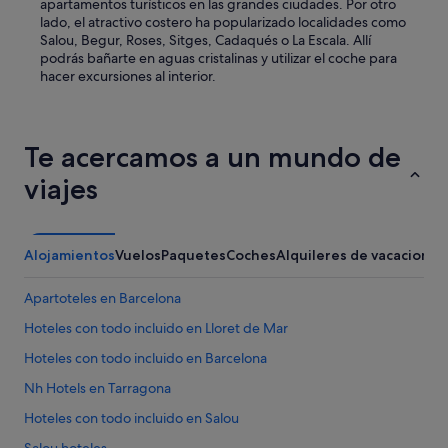
apartamentos turísticos en las grandes ciudades. Por otro
y
lado, el atractivo costero ha popularizado localidades como
b
Salou, Begur, Roses, Sitges, Cadaqués o La Escala. Allí
i
podrás bañarte en aguas cristalinas y utilizar el coche para
e
hacer excursiones al interior.
n
.
H
a
Te acercamos a un mundo de
s
t
viajes
a
n
o
s
Alojamientos
Vuelos
Paquetes
Coches
Alquileres de vacaciones
c
a
m
Apartoteles en Barcelona
b
Hoteles con todo incluido en Lloret de Mar
i
a
Hoteles con todo incluido en Barcelona
r
o
Nh Hotels en Tarragona
n
Hoteles con todo incluido en Salou
s
a