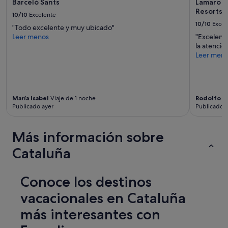
e
Barceló Sants
Lamaro H
p
m
Resorts |
10/10
Excelente
o
a
10/10
Excel
r
"Todo excelente y muy ubicado"
c
l
Leer menos
"Excelente
o
a
la atenció
n
n
Leer men
e
o
l
c
a
h
g
e
u
María Isabel
Viaje de 1 noche
Rodolfo
Vi
p
a
Publicado ayer
Publicado a
a
c
r
a
a
l
Más información sobre
v
i
e
e
Cataluña
r
n
l
t
a
e
Conoce los destinos
t
.
e
E
vacacionales en Cataluña
l
l
e
más interesantes con
c
,
a
e