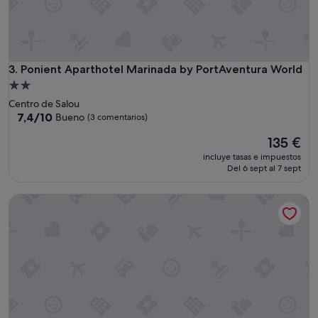
p
l
i
o
,
Ponient Aparthotel Marinada by PortAventura World
3. Ponient Aparthotel Marinada by PortAventura World
l
a
Alojamiento
c
de
Centro de Salou
o
2.0 estrellas
7.4
7,4/10
Bueno
(3 comentarios)
c
sobre
i
El
135 €
10,
n
precio
Bueno,
incluye tasas e impuestos
a
actual
(3 comentarios)
Del 6 sept al 7 sept
e
es
s
de
Ona Suites Salou
t
135 €
á
m
u
y
b
i
e
n
e