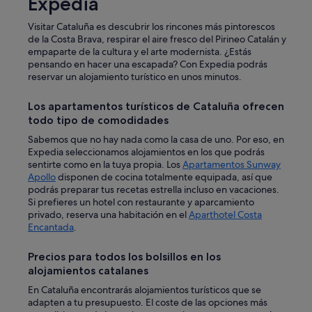
Expedia
l
s
e
t
Visitar Cataluña es descubrir los rincones más pintorescos
n
á
de la Costa Brava, respirar el aire fresco del Pirineo Catalán y
t
t
empaparte de la cultura y el arte modernista. ¿Estás
a
i
pensando en hacer una escapada? Con Expedia podrás
d
e
reservar un alojamiento turístico en unos minutos.
o
n
r
e
e
Los apartamentos turísticos de Cataluña ofrecen
l
s
todo tipo de comodidades
o
d
s
Sabemos que no hay nada como la casa de uno. Por eso, en
e
p
Expedia seleccionamos alojamientos en los que podrás
g
u
sentirte como en la tuya propia. Los
Apartamentos Sunway
a
e
Apollo
disponen de cocina totalmente equipada, así que
s
r
podrás preparar tus recetas estrella incluso en vacaciones.
,
t
Si prefieres un hotel con restaurante y aparcamiento
h
o
privado, reserva una habitación en el
Aparthotel Costa
a
s
Encantada
.
y
t
v
a
e
Precios para todos los bolsillos en los
n
c
alojamientos catalanes
m
e
e
En Cataluña encontrarás alojamientos turísticos que se
s
t
adapten a tu presupuesto. El coste de las opciones más
n