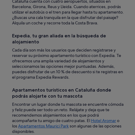
Cataluña cuenta con cuatro aeropuertos, situados en
F
Barcelona, Girona, Reus y Lleida. Cuando aterrices, podrás
i
utilizar el autobús o el tren para llegar hasta tu apartamento.
r
¿Buscas una cala tranquila en la que disfrutar del paisaje?
e
Alquila un coche y recorre toda la Costa Brava.
S
t
i
Expedia, tu gran aliada en la búsqueda de
c
alojamiento
k
Cada día son más los usuarios que deciden registrarse y
p
reservar su próximo apartamento turístico con Expedia. Te
a
ofrecemos una amplia variedad de alojamientos y
r
seleccionamos las opciones mejor puntuadas. Además,
a
puedes disfrutar de un 10 % de descuento si te registras en
p
el programa Expedia Rewards.
o
d
e
Apartamentos turísticos en Cataluña donde
r
podrás alojarte con tu mascota
v
Encontrar un lugar donde tu mascota se encuentre cómoda
e
y feliz puede ser todo un reto. Relájate y deja que te
r
recomendemos alojamientos en los que podrá
a
acompañarte tu amigo de cuatro patas. El
Hotel Aromar
o
l
los
Apartamentos Maurici Park
son algunas de las opciones
g
disponibles.
u