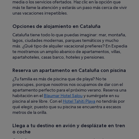
p
media o los servicios ofertados. Haz clic en la opción que
1
o
más te llame la atención y estarás un paso más cerca de vivir
0
d
unas vacaciones irrepetibles.
4
i
)
d
"
Opciones de alojamiento en Cataluña
o
p
Cataluña tiene todo lo que puedas imaginar: mar, montaña,
o
lagos, ciudades modernas, parques temáticos y mucho
n
más. ¿Qué tipo de alquiler vacacional prefieres? En Expedia
e
te mostramos un amplio abanico de apartamentos, villas,
r
apartahoteles, casas barco, hoteles y pensiones.
u
n
Reserva un apartamento en Cataluña con piscina
d
¿Tu familia es más de piscina que de playa? No te
i
preocupes, porque nosotros nos ocupamos de dar con el
s
apartamento perfecto para el próximo verano. Reserva una
c
habitación en el
Blaumar Hotel Salou
y sumérgete en su
o
piscina al aire libre. Con el
Hotel Tahiti Playa
no tendrás por
d
qué elegir, puesto que su piscina se encuentra a escasos
u
metros de la orilla.
r
o
o
Llega a tu destino en avión y desplázate en tren
u
o coche
n