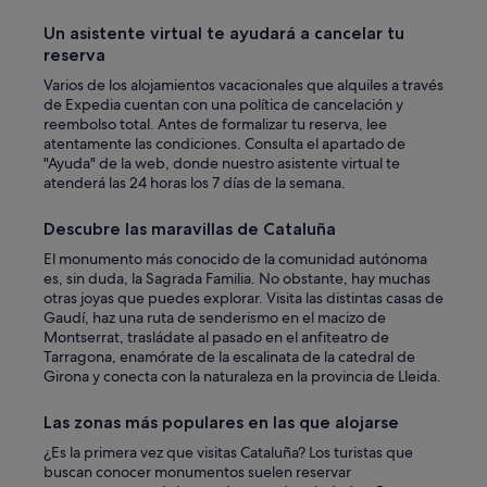
n
a
Un asistente virtual te ayudará a cancelar tu
p
reserva
l
Varios de los alojamientos vacacionales que alquiles a través
a
de Expedia cuentan con una política de cancelación y
t
reembolso total. Antes de formalizar tu reserva, lee
a
atentamente las condiciones. Consulta el apartado de
f
"Ayuda" de la web, donde nuestro asistente virtual te
o
atenderá las 24 horas los 7 días de la semana.
r
m
a
Descubre las maravillas de Cataluña
.
El monumento más conocido de la comunidad autónoma
P
es, sin duda, la Sagrada Familia. No obstante, hay muchas
o
otras joyas que puedes explorar. Visita las distintas casas de
r
Gaudí, haz una ruta de senderismo en el macizo de
l
Montserrat, trasládate al pasado en el anfiteatro de
o
Tarragona, enamórate de la escalinata de la catedral de
d
Girona y conecta con la naturaleza en la provincia de Lleida.
e
m
á
Las zonas más populares en las que alojarse
s
¿Es la primera vez que visitas Cataluña? Los turistas que
m
buscan conocer monumentos suelen reservar
u