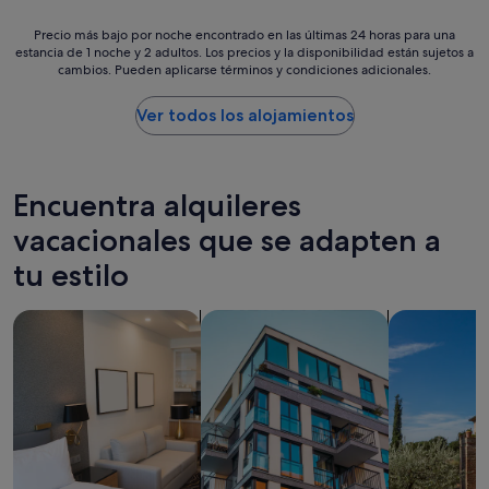
n
i
c
Precio
Precio más bajo por noche encontrado en las últimas 24 horas para una
o
i
estancia de 1 noche y 2 adultos. Los precios y la disponibilidad están sujetos a
más
s
cambios. Pueden aplicarse términos y condiciones adicionales.
a
bajo
.
h
por
E
a
noche
Ver todos los alojamientos
l
s
encontrado
p
i
en
e
d
las
r
o
últimas
s
Encuentra alquileres
m
24 horas
o
u
para
vacacionales que se adapten a
n
y
una
a
tu estilo
b
estancia
l
u
de
d
e
1 noche
e
Buscar apartoteles
Buscar apartamentos
Buscar villas
n
y
l
a
2 adultos.
a
.
Los
r
L
precios
e
a
y
c
ú
la
e
n
disponibilidad
p
i
están
c
c
sujetos