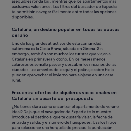
i
asequibles ronda los , mientras que los apartamentos más
o
d
exclusivos valen unos . Los filtros del buscador de Expedia
s
o
te permitirán navegar fácilmente entre todas las opciones
e
s
disponibles.
a
e
r
n
r
Cataluña, un destino popular en todas las épocas
e
a
del año
l
n
s
Uno de los grandes atractivos de esta comunidad
c
o
autónoma es la Costa Brava, situada en Girona. Sin
a
p
embargo, también son muchos los turistas que viajan a
(
o
Cataluña en primavera y otoño. En los meses menos
e
r
calurosos es sencillo pasear y descubrir los rincones de las
l
t
ciudades. Los amantes del esquí y el patinaje sobre hielo
a
e
pueden aprovechar el invierno para alojarse en una casa
p
q
rural.
a
u
r
e
t
Encuentra ofertas de alquileres vacacionales en
n
a
Cataluña sin pasarte del presupuesto
o
m
h
¿No tienes claro cómo encontrar el apartamento de verano
e
e
ideal? Deja que el navegador de Expedia te lo muestre.
n
m
Introduce el destino al que te gustaría viajar, la fecha de
t
o
entrada y salida, y el número de huéspedes. Usa los filtros
o
s
para seleccionar una horquilla de precios, la puntuación
1