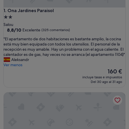
Ona Jardines Paraisol
1. Ona Jardines Paraisol
Alojamiento
de
Salou
2.0 estrellas
8.8
8,8/10
Excelente
(325 comentarios)
sobre
"
"El apartamento de dos habitaciones es bastante amplio, la cocina
10,
E
está muy bien equipada con todos los utensilios. El personal de la
Excelente,
l
recepción es muy amable. Hay un problema con el agua caliente. El
(325 comentarios)
a
calentador es de gas, hay veces no se arranca (el apartamento 1104)"
p
Aleksandr
a
Ver menos
r
El
160 €
t
precio
incluye tasas e impuestos
a
actual
Del 30 ago al 31 ago
m
es
e
de
Aparthotel Terra Aurea
n
160 €
t
o
d
e
d
o