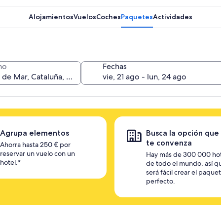
Alojamientos
Vuelos
Coches
Paquetes
Actividades
no
Fechas
Agrupa elementos
Busca la opción que
te convenza
Ahorra hasta 250 € por
reservar un vuelo con un
Hay más de 300 000 ho
hotel.*
de todo el mundo, así q
será fácil crear el paque
perfecto.