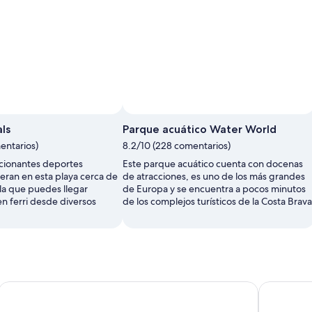
ls
Parque acuático Water World
entarios)
8.2/10 (228 comentarios)
cionantes deportes
Este parque acuático cuenta con docenas
peran en esta playa cerca de
de atracciones, es uno de los más grandes
 la que puedes llegar
de Europa y se encuentra a pocos minutos
 ferri desde diversos
de los complejos turísticos de la Costa Brava
e Mar
Tossa de Mar, la joya de la Costa Brava : Tour en grupo reduci
Sant Feliu 