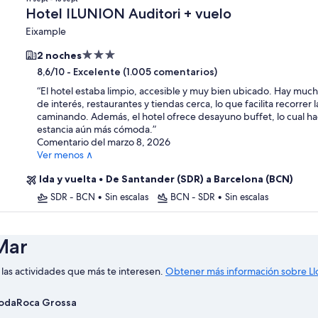
Hotel ILUNION Auditori + vuelo
Eixample
Alojamiento
2 noches
de
-
Excelente (1.005 comentarios)
8,6/10
3.0 estrellas
“
El hotel estaba limpio, accesible y muy bien ubicado. Hay much
de interés, restaurantes y tiendas cerca, lo que facilita recorrer 
caminando. Además, el hotel ofrece desayuno buffet, lo cual ha
estancia aún más cómoda.
”
Comentario del marzo 8, 2026
Ver menos ∧
Ida y vuelta
•
De Santander (SDR) a Barcelona (BCN)
SDR - BCN
•
Sin escalas
BCN - SDR
•
Sin escalas
Mar
las actividades que más te interesen.
Obtener más información sobre Ll
oda
Roca Grossa