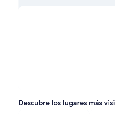
sobre
Lloret
de
Mar
Descubre los lugares más vis