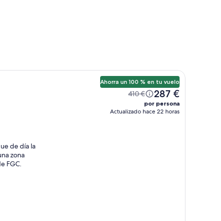
Ahorra un 100 % en tu vuelo
287 €
410 €
por persona
Actualizado hace 22 horas
ue de día la
una zona
de FGC.