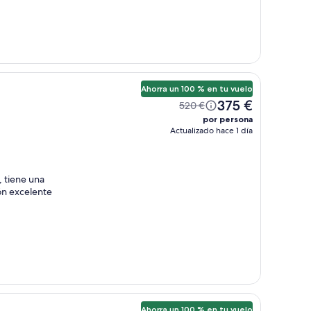
Ahorra un 100 % en tu vuelo
375 €
520 €
por persona
Actualizado hace 1 día
 tiene una
ón excelente
Ahorra un 100 % en tu vuelo