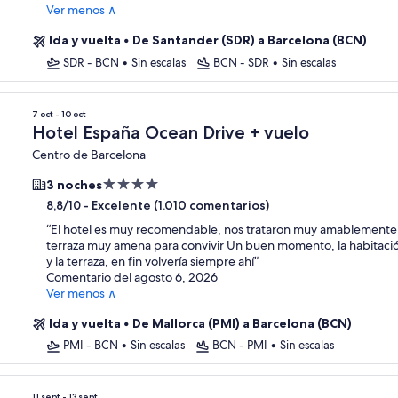
Ver menos ∧
Ida y vuelta
•
De Santander (SDR) a Barcelona (BCN)
SDR - BCN
•
Sin escalas
BCN - SDR
•
Sin escalas
7 oct - 10 oct
Hotel España Ocean Drive + vuelo
Centro de Barcelona
Alojamiento
3 noches
de
-
Excelente (1.010 comentarios)
8,8/10
4.0 estrellas
“
El hotel es muy recomendable, nos trataron muy amablemente,
terraza muy amena para convivir Un buen momento, la habitaci
y la terraza, en fin volvería siempre ahí
”
Comentario del agosto 6, 2026
Ver menos ∧
Ida y vuelta
•
De Mallorca (PMI) a Barcelona (BCN)
PMI - BCN
•
Sin escalas
BCN - PMI
•
Sin escalas
11 sept - 13 sept