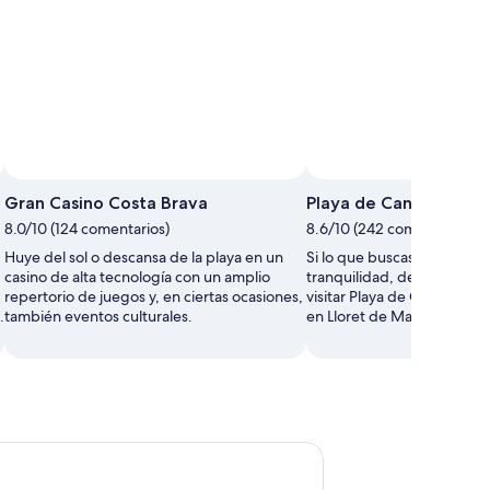
Gran Casino Costa Brava
Playa de Canyelles
8.0/10 (124 comentarios)
8.6/10 (242 comentarios)
Huye del sol o descansa de la playa en un
Si lo que buscas son unos d
casino de alta tecnología con un amplio
tranquilidad, deberías apr
repertorio de juegos y, en ciertas ocasiones,
visitar Playa de Canyelles d
.
también eventos culturales.
en Lloret de Mar. ¡No te de
do
de Guíxols: Sube por la vía ferrata Cala del Molí