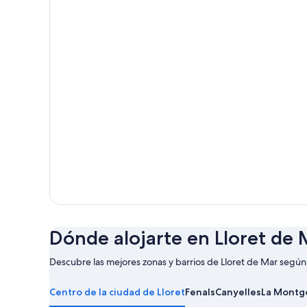
Dónde alojarte en Lloret de 
Descubre las mejores zonas y barrios de Lloret de Mar según 
Obtener
más
Centro de la ciudad de Lloret
Fenals
Canyelles
La Montg
información