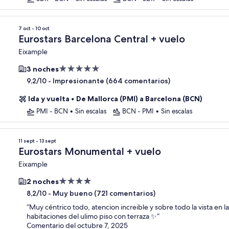
7 oct - 10 oct
Eurostars Barcelona Central + vuelo
Eixample
Alojamiento
3 noches
de
-
Impresionante (664 comentarios)
9,2/10
5.0 estrellas
Ida y vuelta
•
De Mallorca (PMI) a Barcelona (BCN)
PMI - BCN
•
Sin escalas
BCN - PMI
•
Sin escalas
11 sept - 13 sept
Eurostars Monumental + vuelo
Eixample
Alojamiento
2 noches
de
-
Muy bueno (721 comentarios)
8,2/10
4.0 estrellas
“
Muy céntrico todo, atencion increible y sobre todo la vista en la
habitaciones del ulimo piso con terraza ✨️
”
Comentario del octubre 7, 2025