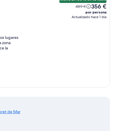
356 €
489 €
por persona
Actualizado hace 1 día
os lugares
la zona
ce la
oret de Mar