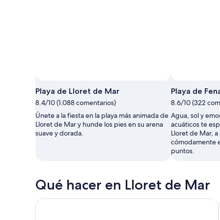
Playa de Lloret de Mar
Playa de Fena
8.4/10 (1.088 comentarios)
8.6/10 (322 com
Únete a la fiesta en la playa más animada de
Agua, sol y emo
Lloret de Mar y hunde los pies en su arena
acuáticos te es
suave y dorada.
Lloret de Mar, a
cómodamente en
puntos.
Qué hacer en Lloret de Mar
Desde Lloret de Mar: ferry de ida y vuelta a Tossa d