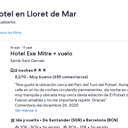
otel en Lloret de Mar
alizarlos.
odos los filtros
15 sept - 17 sept
Hotel Exe Mitre + vuelo
Sarrià-Sant Gervasi
Alojamiento
2 noches
de
-
Muy bueno (655 comentarios)
8,2/10
3.0 estrellas
“
Nos gustó la ubicación cerca del Parc del Turó del Putxet. Aunq
calle es un río de coches circulando permanentes, de noche es 
muy tranquila y ubicada muy cerca denla estación de El Putxet 
Fueron amables y no me importaría repetir. Gracias
”
Comentario del diciembre 26, 2025
Ver menos ∧
Ida y vuelta
•
De Santander (SDR) a Barcelona (BCN)
SDR - BCN
•
Sin escalas
BCN - SDR
•
Sin escalas