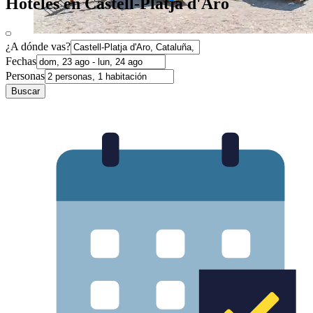
Hoteles en Castell-Platja d'Aro
¿A dónde vas?
Fechas
Personas
Buscar