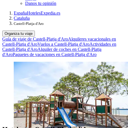
Danos tu opinión
España
Hoteles
Expedia.es
Cataluña
Castell-Platja d'Aro
Organiza tu viaje
Guía de viaje de Castell-Platja d'Aro
Alquileres vacacionales en
Castell-Platja d'Aro
Vuelos a Castell-Platja d'Aro
Actividades en
Castell-Platja d'Aro
Alquiler de coches en Castell-Platja
d'Aro
Paquetes de vacaciones en Castell-Platja d'Aro