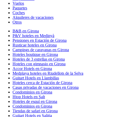
Vuelos
Paquetes
Coches
Alquileres de vacaciones
Otros
B&B en Girona
P&V hoteles en Medinyà
Pensiones en Estación de Girona
Rusticae hoteles en Girona
Campings de caravanas en Girona
Hoteles boutique en Girona
Hoteles de 3 estrellas en Girona
Hoteles con gimnasio en Girona
Accor Hotels en Girona
Medplaya hoteles en Riudellots de la Selva
Guitart Hotels en Llambillas
Hoteles cerca de Estación de Girona
Casas privadas de vacaciones en Girona
Condominios en Girona
Htop Hotels en Salt
Hoteles de esquí en Girona
Condominios en Girona
Tiendas de safari en Girona
Guitart Hotels en Salitja