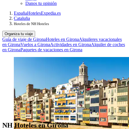
Danos tu opinión
España
Hoteles
Expedia.es
Cataluña
Hoteles de NH Hoteles
Organiza tu viaje
Guía de viaje de Girona
Hoteles en Girona
Alquileres vacacionales
en Girona
Vuelos a Girona
Actividades en Girona
Alquiler de coches
en Girona
Paquetes de vacaciones en Girona
NH Hoteles en Girona