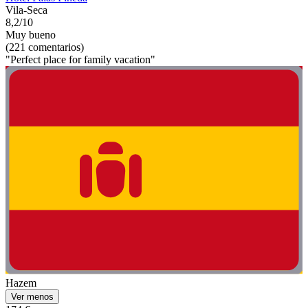
Vila-Seca
8,2/10
Muy bueno
(221 comentarios)
"Perfect place for family vacation"
Hazem
Ver menos