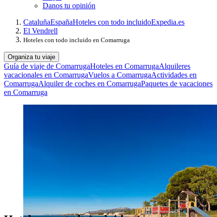
Danos tu opinión
Cataluña
España
Hoteles con todo incluido
Expedia.es
El Vendrell
Hoteles con todo incluido en Comarruga
Organiza tu viaje
Guía de viaje de Comarruga
Hoteles en Comarruga
Alquileres
vacacionales en Comarruga
Vuelos a Comarruga
Actividades en
Comarruga
Alquiler de coches en Comarruga
Paquetes de vacaciones
en Comarruga