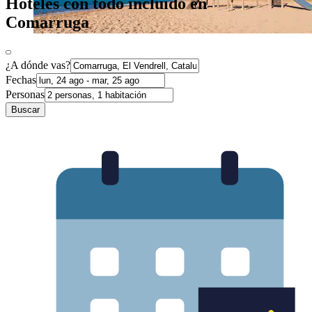
Hoteles con todo incluido en
Comarruga
¿A dónde vas?
Fechas
Personas
Buscar